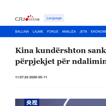
Language
BALLINA
LAJME
FOKUS
ANALIZA
JETA
EKONOM
Kina kundërshton sanks
përpjekjet për ndalimin e
11:57:33 2026-05-11