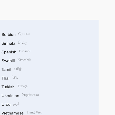
Serbian
Српски
Sinhala
සිංහල
Spanish
Español
Swahili
Kiswahili
Tamil
தமிழ்
Thai
ไทย
Turkish
Türkçe
Ukrainian
Українська
Urdu
اردو
Vietnamese
Tiếng Việt