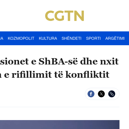
IA
KOZMOPOLIT
KULTURA
SHËNDETI
SPORTI
ARGËTIMI
ionet e ShBA-së dhe nxit
 rifillimit të konfliktit