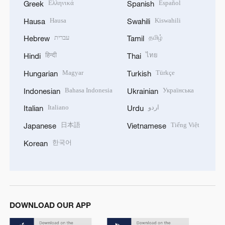
Ελληνικά
Español
Greek
Spanish
Hausa
Kiswahili
Hausa
Swahili
עברית
தமிழ்
Hebrew
Tamil
हिन्दी
ไทย
Hindi
Thai
Magyar
Türkçe
Hungarian
Turkish
Bahasa Indonesia
Українська
Indonesian
Ukrainian
Italiano
اردو
Italian
Urdu
日本語
Tiếng Việt
Japanese
Vietnamese
한국어
Korean
DOWNLOAD OUR APP