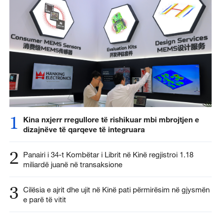
1
Kina nxjerr rregullore të rishikuar mbi mbrojtjen e
dizajnëve të qarqeve të integruara
2
Panairi i 34-t Kombëtar i Librit në Kinë regjistroi 1.18
miliardë juanë në transaksione
3
Cilësia e ajrit dhe ujit në Kinë pati përmirësim në gjysmën
e parë të vitit