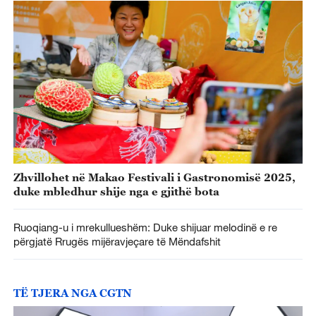
Zhvillohet në Makao Festivali i Gastronomisë 2025,
duke mbledhur shije nga e gjithë bota
Ruoqiang-u i mrekullueshëm: Duke shijuar melodinë e re
përgjatë Rrugës mijëravjeçare të Mëndafshit
TË TJERA NGA CGTN