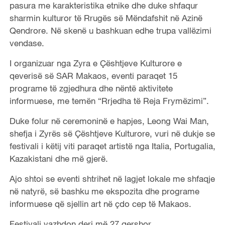
pasura me karakteristika etnike dhe duke shfaqur
sharmin kulturor të Rrugës së Mëndafshit në Azinë
Qendrore. Në skenë u bashkuan edhe trupa vallëzimi
vendase.
I organizuar nga Zyra e Çështjeve Kulturore e
qeverisë së SAR Makaos, eventi paraqet 15
programe të zgjedhura dhe nëntë aktivitete
informuese, me temën “Rrjedha të Reja Frymëzimi”.
Duke folur në ceremoninë e hapjes, Leong Wai Man,
shefja i Zyrës së Çështjeve Kulturore, vuri në dukje se
festivali i këtij viti paraqet artistë nga Italia, Portugalia,
Kazakistani dhe më gjerë.
Ajo shtoi se eventi shtrihet në lagjet lokale me shfaqje
në natyrë, së bashku me ekspozita dhe programe
informuese që sjellin art në çdo cep të Makaos.
Festivali vazhdon deri më 27 qershor.