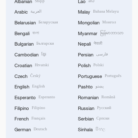
Shqip
ລາວ
Albanian
Lao
العربية
Bahasa Melayu
Arabic
Malay
Беларуская
Монгол
Belarusian
Mongolian
বাংলা
မြန်မာဘာသာ
Bengali
Myanmar
Български
नेपाली
Bulgarian
Nepali
ខ្មែរ
فارسی
Cambodian
Persian
Hrvatski
Polski
Croatian
Polish
Český
Português
Czech
Portuguese
English
پښتو
English
Pashto
Esperanto
Română
Esperanto
Romanian
Filipino
Русский
Filipino
Russian
Français
Српски
French
Serbian
Deutsch
සිංහල
German
Sinhala