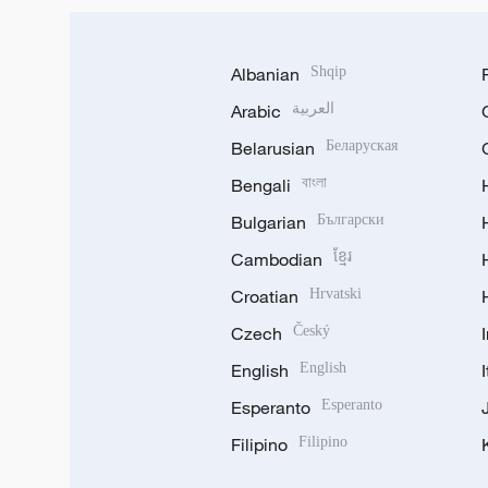
Albanian
Shqip
Arabic
العربية
Belarusian
Беларуская
Bengali
বাংলা
Bulgarian
Български
Cambodian
ខ្មែរ
Croatian
Hrvatski
Czech
Český
English
English
Esperanto
Esperanto
Filipino
Filipino