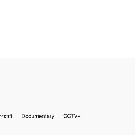
сский
Documentary
CCTV+