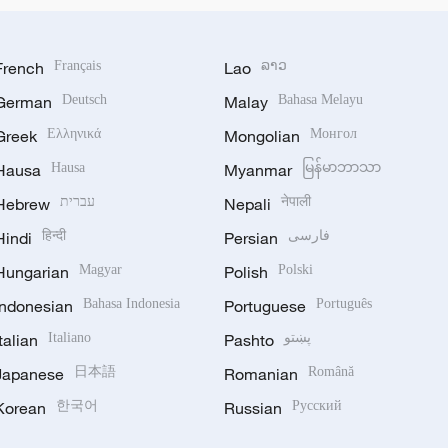
French
Français
Lao
ລາວ
German
Deutsch
Malay
Bahasa Melayu
Greek
Ελληνικά
Mongolian
Монгол
Hausa
Hausa
Myanmar
မြန်မာဘာသာ
Hebrew
עברית
Nepali
नेपाली
Hindi
हिन्दी
Persian
فارسی
Hungarian
Magyar
Polish
Polski
Indonesian
Bahasa Indonesia
Portuguese
Português
Italian
Italiano
Pashto
پښتو
Japanese
日本語
Romanian
Română
Korean
한국어
Russian
Русский