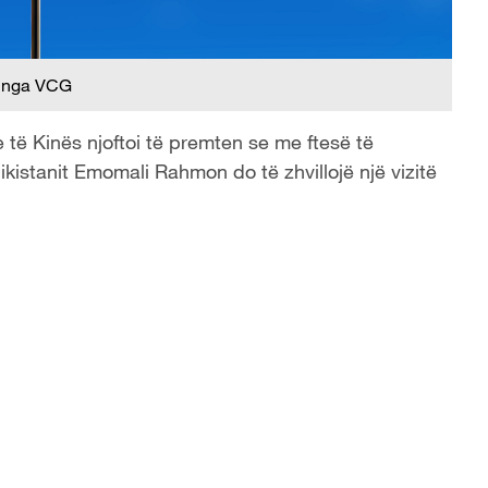
 nga VCG
të Kinës njoftoi të premten se me ftesë të
hikistanit Emomali Rahmon do të zhvillojë një vizitë