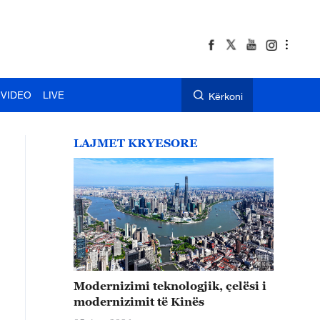
VIDEO
LIVE
Kërkoni
LAJMET KRYESORE
Modernizimi teknologjik, çelësi i
modernizimit të Kinës