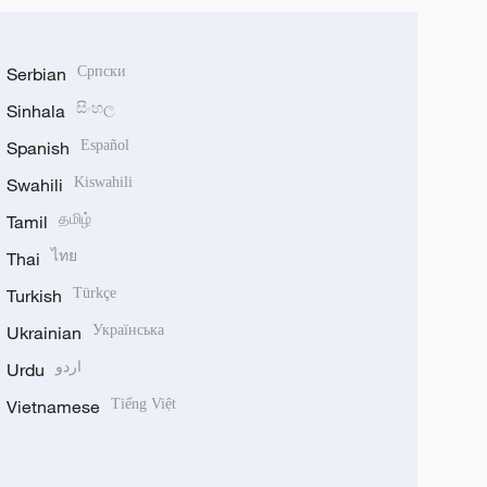
Serbian
Српски
Sinhala
සිංහල
Spanish
Español
Swahili
Kiswahili
Tamil
தமிழ்
Thai
ไทย
Turkish
Türkçe
Ukrainian
Українська
Urdu
اردو
Vietnamese
Tiếng Việt