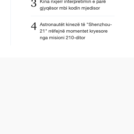
3
Kina nxjerr interpretimin e parë
gjyqësor mbi kodin mjedisor
4
Astronautët kinezë të "Shenzhou-
21" rrëfejnë momentet kryesore
nga misioni 210-ditor