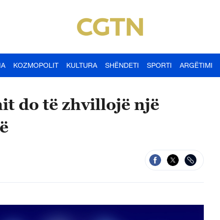
IA
KOZMOPOLIT
KULTURA
SHËNDETI
SPORTI
ARGËTIMI
it do të zhvillojë një
në