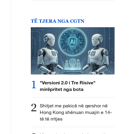
TË TJERA NGA CGTN
1
"Versioni 2.0 i Tre Risive"
mirëpritet nga bota
2
Shitjet me pakicë në qershor në
Hong Kong shënuan muajin e 14-
të të rritjes