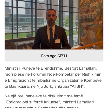
Foto nga ATSH
Ministri i Punëve të Brendshme, Besfort Lamallari,
mori pjesë në Forumin Ndërkombëtar për Rishikimin
e Emigracionit të mbajtur në Organizatën e Kombeve
të Bashkuara, në Nju Jork, shkruan “ATSH”.
Në një prej paneleve të diskutimit me temë
“Emigracioni si forcë krijuese”, ministri Lamallari
ndau rrugëtimin e Shqipërisë dhe qasjen