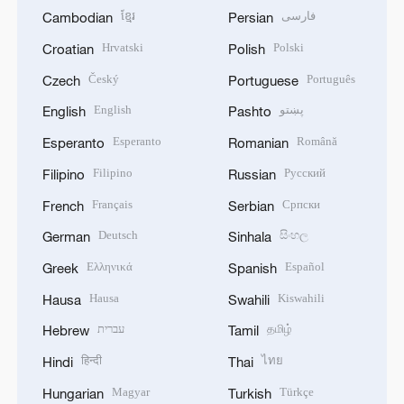
ខ្មែរ
فارسی
Cambodian
Persian
Hrvatski
Polski
Croatian
Polish
Český
Português
Czech
Portuguese
English
پښتو
English
Pashto
Esperanto
Română
Esperanto
Romanian
Filipino
Русский
Filipino
Russian
Français
Српски
French
Serbian
Deutsch
සිංහල
German
Sinhala
Ελληνικά
Español
Greek
Spanish
Hausa
Kiswahili
Hausa
Swahili
עברית
தமிழ்
Hebrew
Tamil
हिन्दी
ไทย
Hindi
Thai
Magyar
Türkçe
Hungarian
Turkish