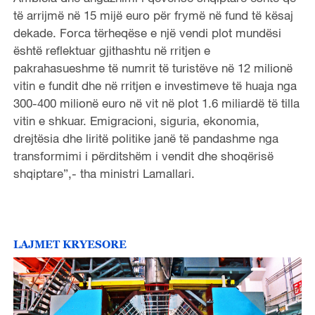
të arrijmë në 15 mijë euro për frymë në fund të kësaj
dekade. Forca tërheqëse e një vendi plot mundësi
është reflektuar gjithashtu në rritjen e
pakrahasueshme të numrit të turistëve në 12 milionë
vitin e fundit dhe në rritjen e investimeve të huaja nga
300-400 milionë euro në vit në plot 1.6 miliardë të tilla
vitin e shkuar. Emigracioni, siguria, ekonomia,
drejtësia dhe liritë politike janë të pandashme nga
transformimi i përditshëm i vendit dhe shoqërisë
shqiptare”,- tha ministri Lamallari.
LAJMET KRYESORE