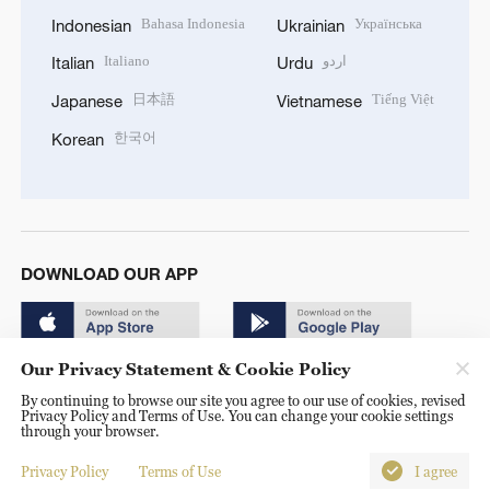
Bahasa Indonesia
Українська
Indonesian
Ukrainian
Italiano
اردو
Italian
Urdu
日本語
Tiếng Việt
Japanese
Vietnamese
한국어
Korean
DOWNLOAD OUR APP
Our Privacy Statement & Cookie Policy
By continuing to browse our site you agree to our use of cookies, revised
Privacy Policy and Terms of Use. You can change your cookie settings
through your browser.
© China Radio International.CRI. All Rights Reserved. 16A
Shijingshan Road, Beijing, China. 100040
Privacy Policy
Terms of Use
I agree