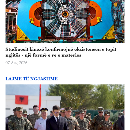
Studiuesit kinezë konfirmojnë ekzistencën e topit
ngjitës - një formë e re e materies
07-Aug-2026
LAJME TË NGJASHME