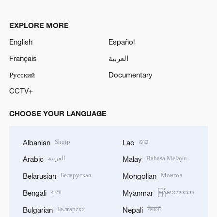
EXPLORE MORE
English
Español
Français
العربية
Русский
Documentary
CCTV+
CHOOSE YOUR LANGUAGE
Shqip
ລາວ
Albanian
Lao
العربية
Bahasa Melayu
Arabic
Malay
Беларуская
Монгол
Belarusian
Mongolian
বাংলা
မြန်မာဘာသာ
Bengali
Myanmar
Български
नेपाली
Bulgarian
Nepali