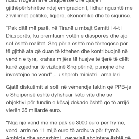
gjithëpërfshirëse ndaj emigracionit, lidhur ngushtë me
zhvillimet politike, ligjore, ekonomike dhe të sigurisë.
“Pak ditë më parë, në Tiranë u mbajt Samiti i 4-t i
Diasporës, ku premtuam votën e diasporës dhe ajo
sot është realitet. Shqipëria është më tërheqëse për
të gjithë ata që duan të kthehen dhe kontribuojnë në
vendin e tyre, krahas mijëra të huajve të tjerë të cilët
kanë zgjedhur të vizitojnë Shqipërinë, punojnë dhe
investojnë në vend”,- u shpreh ministri Lamallari.
Gjatë diskutimit ai solli në vëmendje faktin që PPB-ja
e Shqipërisë është dyfishuar këto vite dhe se
objektivi për fundin e kësaj dekade është që të arrijë
vlerën 35 miliardë euro.
“Nga një vend me më pak se 3000 euro për frymë,
vendi arrin në 11 mijë euro të ardhura për frymë.
Ambicia dhe angazhimi i qeverisë shqiptare është që