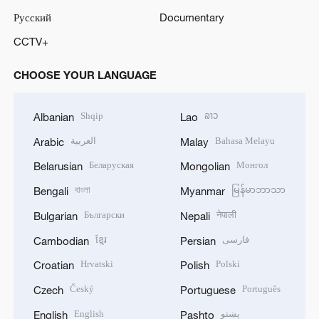
Русский
Documentary
CCTV+
CHOOSE YOUR LANGUAGE
Shqip
ລາວ
Albanian
Lao
العربية
Bahasa Melayu
Arabic
Malay
Беларуская
Монгол
Belarusian
Mongolian
বাংলা
မြန်မာဘာသာ
Bengali
Myanmar
Български
नेपाली
Bulgarian
Nepali
ខ្មែរ
فارسی
Cambodian
Persian
Hrvatski
Polski
Croatian
Polish
Český
Português
Czech
Portuguese
English
پښتو
English
Pashto