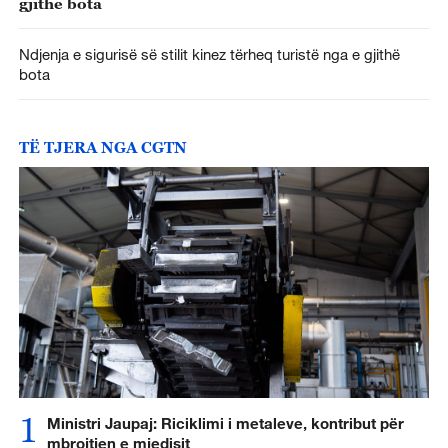
gjithë bota
Ndjenja e sigurisë së stilit kinez tërheq turistë nga e gjithë
bota
TË TJERA NGA CGTN
1
Ministri Jaupaj: Riciklimi i metaleve, kontribut për
mbrojtjen e mjedisit