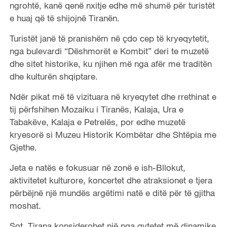
ngrohtë, kanë qenë nxitje edhe më shumë për turistët
e huaj që të shijojnë Tiranën.
Turistët janë të pranishëm në çdo cep të kryeqytetit,
nga bulevardi “Dëshmorët e Kombit” deri te muzetë
dhe sitet historike, ku njihen më nga afër me traditën
dhe kulturën shqiptare.
Ndër pikat më të vizituara në kryeqytet dhe rrethinat e
tij përfshihen Mozaiku i Tiranës, Kalaja, Ura e
Tabakëve, Kalaja e Petrelës, por edhe muzetë
kryesorë si Muzeu Historik Kombëtar dhe Shtëpia me
Gjethe.
Jeta e natës e fokusuar në zonë e ish-Bllokut,
aktivitetet kulturore, koncertet dhe atraksionet e tjera
përbëjnë një mundës argëtimi natë e ditë për të gjitha
moshat.
Sot, Tirana konsiderohet një nga qytetet më dinamike