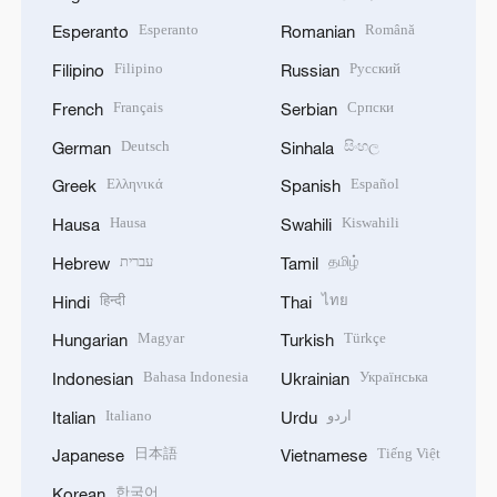
Esperanto
Română
Esperanto
Romanian
Filipino
Русский
Filipino
Russian
Français
Српски
French
Serbian
Deutsch
සිංහල
German
Sinhala
Ελληνικά
Español
Greek
Spanish
Hausa
Kiswahili
Hausa
Swahili
עברית
தமிழ்
Hebrew
Tamil
हिन्दी
ไทย
Hindi
Thai
Magyar
Türkçe
Hungarian
Turkish
Bahasa Indonesia
Українська
Indonesian
Ukrainian
Italiano
اردو
Italian
Urdu
日本語
Tiếng Việt
Japanese
Vietnamese
한국어
Korean