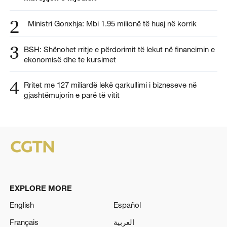
2
Ministri Gonxhja: Mbi 1.95 milionë të huaj në korrik
3
BSH: Shënohet rritje e përdorimit të lekut në financimin e
ekonomisë dhe te kursimet
4
Rritet me 127 miliardë lekë qarkullimi i bizneseve në
gjashtëmujorin e parë të vitit
EXPLORE MORE
English
Español
Français
العربية