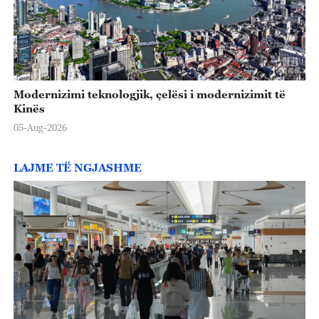
Modernizimi teknologjik, çelësi i modernizimit të
Kinës
05-Aug-2026
LAJME TË NGJASHME