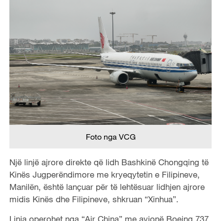
Foto nga VCG
Një linjë ajrore direkte që lidh Bashkinë Chongqing të
Kinës Jugperëndimore me kryeqytetin e Filipineve,
Manilën, është lançuar për të lehtësuar lidhjen ajrore
midis Kinës dhe Filipineve, shkruan “Xinhua”.
Linja operohet nga “Air China” me avionë Boeing 737,