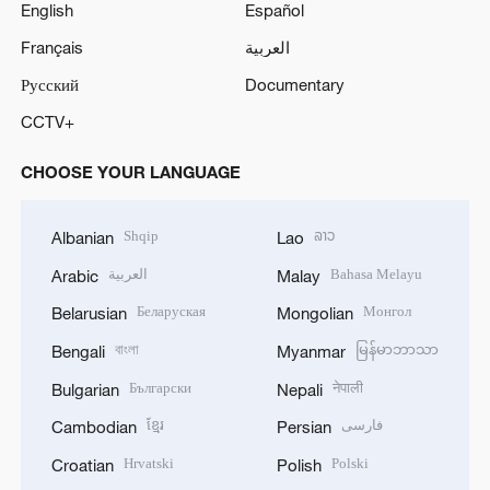
English
Español
Français
العربية
Русский
Documentary
CCTV+
CHOOSE YOUR LANGUAGE
Shqip
ລາວ
Albanian
Lao
العربية
Bahasa Melayu
Arabic
Malay
Беларуская
Монгол
Belarusian
Mongolian
বাংলা
မြန်မာဘာသာ
Bengali
Myanmar
Български
नेपाली
Bulgarian
Nepali
ខ្មែរ
فارسی
Cambodian
Persian
Hrvatski
Polski
Croatian
Polish