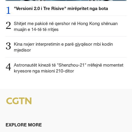
1
"Versioni 2.0 i Tre Risive" mirëpritet nga bota
2
Shitjet me pakicë në qershor në Hong Kong shënuan
muajin e 14-të të rritjes
3
Kina nxjerr interpretimin e parë gjyqësor mbi kodin
mjedisor
4
Astronautët kinezë të "Shenzhou-21" rrëfejnë momentet
kryesore nga misioni 210-ditor
EXPLORE MORE