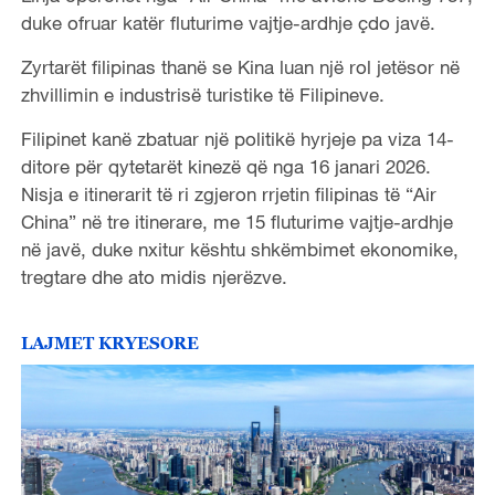
duke ofruar katër fluturime vajtje-ardhje çdo javë.
Zyrtarët filipinas thanë se Kina luan një rol jetësor në
zhvillimin e industrisë turistike të Filipineve.
Filipinet kanë zbatuar një politikë hyrjeje pa viza 14-
ditore për qytetarët kinezë që nga 16 janari 2026.
Nisja e itinerarit të ri zgjeron rrjetin filipinas të “Air
China” në tre itinerare, me 15 fluturime vajtje-ardhje
në javë, duke nxitur kështu shkëmbimet ekonomike,
tregtare dhe ato midis njerëzve.
LAJMET KRYESORE