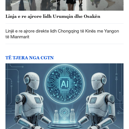
Linja e re ajrore lidh Urumqin dhe Osakën
Linjë e re ajrore direkte lidh Chongqing të Kinës me Yangon
të Mianmarit
TË TJERA NGA CGTN