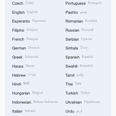
Český
Português
Czech
Portuguese
English
پښتو
English
Pashto
Esperanto
Română
Esperanto
Romanian
Filipino
Русский
Filipino
Russian
Français
Српски
French
Serbian
Deutsch
සිංහල
German
Sinhala
Ελληνικά
Español
Greek
Spanish
Hausa
Kiswahili
Hausa
Swahili
עברית
தமிழ்
Hebrew
Tamil
हिन्दी
ไทย
Hindi
Thai
Magyar
Türkçe
Hungarian
Turkish
Bahasa Indonesia
Українська
Indonesian
Ukrainian
Italiano
اردو
Italian
Urdu