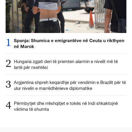
1
Spanja: Shumica e emigrantëve në Ceuta u rikthyen
në Marok
2
Hungaria zgjati deri të premten alarmin e nivelit më të
lartë për nxehtësi
3
Argjentina shpreh keqardhje për vendimin e Brazilit për të
ulur nivelin e marrëdhënieve diplomatike
4
Përmbytjet dhe rrëshqitjet e tokës në Indi shkaktojnë
viktima të shumta