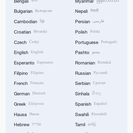
বাংলা
မြန်မာဘာသာ
Bengali
Myanmar
Български
नेपाली
Bulgarian
Nepali
ខ្មែរ
فارسی
Cambodian
Persian
Hrvatski
Polski
Croatian
Polish
Český
Português
Czech
Portuguese
English
پښتو
English
Pashto
Esperanto
Română
Esperanto
Romanian
Filipino
Русский
Filipino
Russian
Français
Српски
French
Serbian
Deutsch
සිංහල
German
Sinhala
Ελληνικά
Español
Greek
Spanish
Hausa
Kiswahili
Hausa
Swahili
עברית
தமிழ்
Hebrew
Tamil