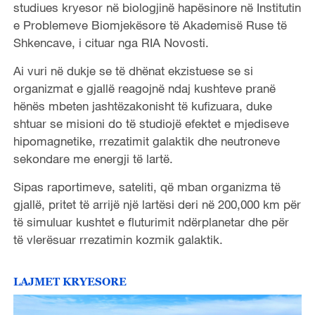
studiues kryesor në biologjinë hapësinore në Institutin
e Problemeve Biomjekësore të Akademisë Ruse të
Shkencave, i cituar nga RIA Novosti.
Ai vuri në dukje se të dhënat ekzistuese se si
organizmat e gjallë reagojnë ndaj kushteve pranë
hënës mbeten jashtëzakonisht të kufizuara, duke
shtuar se misioni do të studiojë efektet e mjediseve
hipomagnetike, rrezatimit galaktik dhe neutroneve
sekondare me energji të lartë.
Sipas raportimeve, sateliti, që mban organizma të
gjallë, pritet të arrijë një lartësi deri në 200,000 km për
të simuluar kushtet e fluturimit ndërplanetar dhe për
të vlerësuar rrezatimin kozmik galaktik.
LAJMET KRYESORE