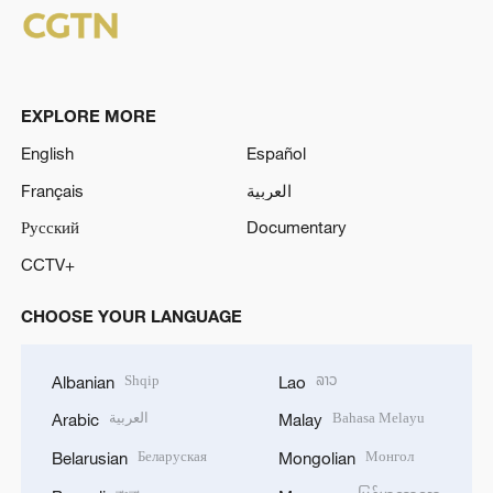
EXPLORE MORE
English
Español
Français
العربية
Русский
Documentary
CCTV+
CHOOSE YOUR LANGUAGE
Shqip
ລາວ
Albanian
Lao
العربية
Bahasa Melayu
Arabic
Malay
Беларуская
Монгол
Belarusian
Mongolian