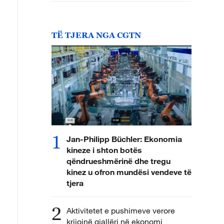
TË TJERA NGA CGTN
1
Jan-Philipp Büchler: Ekonomia
kineze i shton botës
qëndrueshmërinë dhe tregu
kinez u ofron mundësi vendeve të
tjera
2
Aktivitetet e pushimeve verore
krijojnë gjallëri në ekonomi