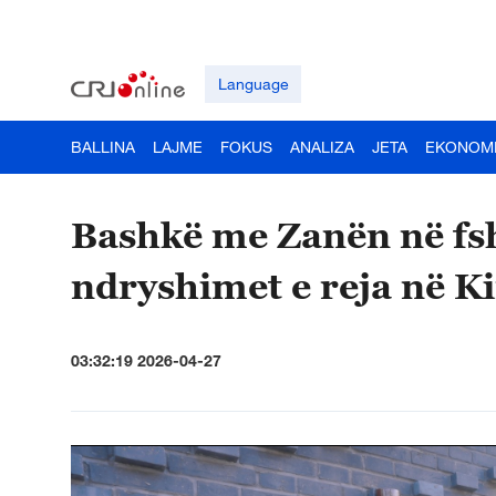
Language
BALLINA
LAJME
FOKUS
ANALIZA
JETA
EKONOM
Bashkë me Zanën në fs
ndryshimet e reja në K
03:32:19 2026-04-27