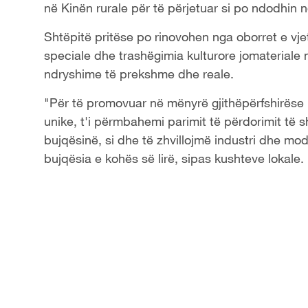
në Kinën rurale për të përjetuar si po ndodhin 
a
Shtëpitë pritëse po rinovohen nga oborret e vj
y
speciale dhe trashëgimia kulturore jomateriale 
ndryshime të prekshme dhe reale.
V
"Për të promovuar në mënyrë gjithëpërfshirëse r
i
unike, t'i përmbahemi parimit të përdorimit të s
bujqësinë, si dhe të zhvillojmë industri dhe model
d
bujqësia e kohës së lirë, sipas kushteve lokale
e
o