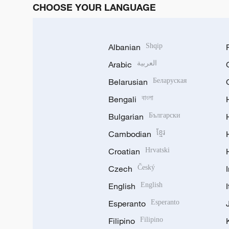
CHOOSE YOUR LANGUAGE
Albanian
Shqip
Arabic
العربية
Belarusian
Беларуская
Bengali
বাংলা
Bulgarian
Български
Cambodian
ខ្មែរ
Croatian
Hrvatski
Czech
Český
English
English
Esperanto
Esperanto
Filipino
Filipino