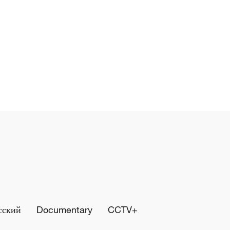
сский
Documentary
CCTV+