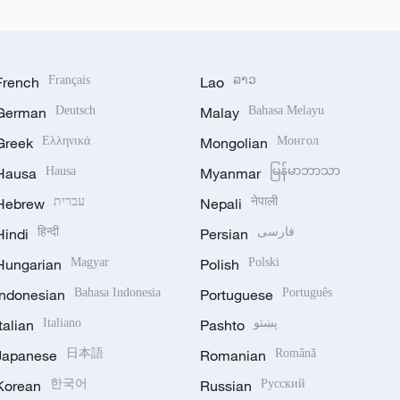
French
Français
Lao
ລາວ
German
Deutsch
Malay
Bahasa Melayu
Greek
Ελληνικά
Mongolian
Монгол
Hausa
Hausa
Myanmar
မြန်မာဘာသာ
Hebrew
עברית
Nepali
नेपाली
Hindi
हिन्दी
Persian
فارسی
Hungarian
Magyar
Polish
Polski
Indonesian
Bahasa Indonesia
Portuguese
Português
Italian
Italiano
Pashto
پښتو
Japanese
日本語
Romanian
Română
Korean
한국어
Russian
Русский