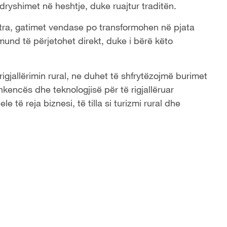
ndryshimet në heshtje, duke ruajtur traditën.
etra, gatimet vendase po transformohen në pjata
mund të përjetohet direkt, duke i bërë këto
igjallërimin rural, ne duhet të shfrytëzojmë burimet
hkencës dhe teknologjisë për të rigjallëruar
e të reja biznesi, të tilla si turizmi rural dhe
.