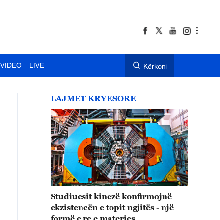
VIDEO
LIVE
Kërkoni
LAJMET KRYESORE
Studiuesit kinezë konfirmojnë
ekzistencën e topit ngjitës - një
formë e re e materies