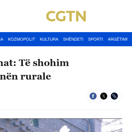
IA
KOZMOPOLIT
KULTURA
SHËNDETI
SPORTI
ARGËTIMI
hat: Të shohim
inën rurale