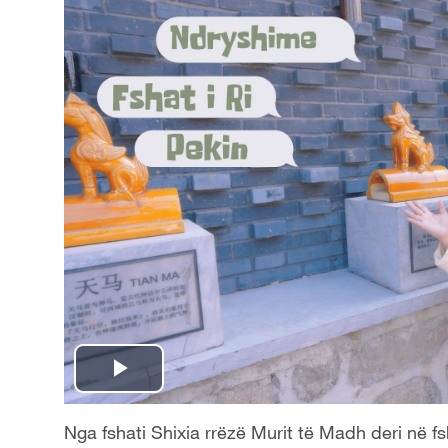
P
l
Nga fshati Shixia rrëzë Murit të Madh deri në fs