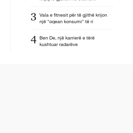
3
Vala e fitnesit për të gjithë krijon
një "oqean konsumi" të ri
4
Ben De, një karrierë e tërë
kushtuar radarëve