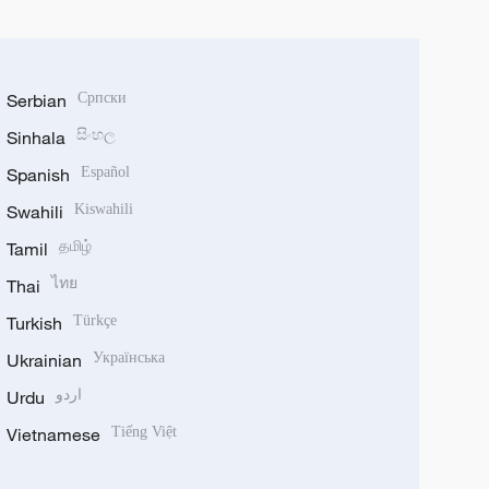
Serbian
Српски
Sinhala
සිංහල
Spanish
Español
Swahili
Kiswahili
Tamil
தமிழ்
Thai
ไทย
Turkish
Türkçe
Ukrainian
Українська
Urdu
اردو
Vietnamese
Tiếng Việt