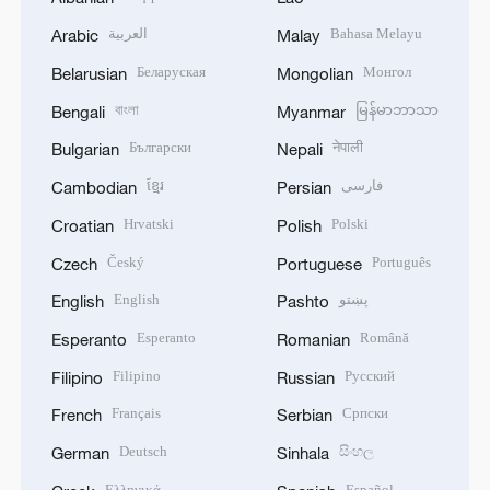
العربية
Bahasa Melayu
Arabic
Malay
Беларуская
Монгол
Belarusian
Mongolian
বাংলা
မြန်မာဘာသာ
Bengali
Myanmar
Български
नेपाली
Bulgarian
Nepali
ខ្មែរ
فارسی
Cambodian
Persian
Hrvatski
Polski
Croatian
Polish
Český
Português
Czech
Portuguese
English
پښتو
English
Pashto
Esperanto
Română
Esperanto
Romanian
Filipino
Русский
Filipino
Russian
Français
Српски
French
Serbian
Deutsch
සිංහල
German
Sinhala
Ελληνικά
Español