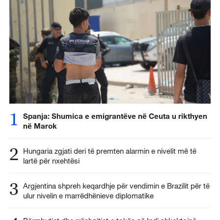
1
Spanja: Shumica e emigrantëve në Ceuta u rikthyen
në Marok
2
Hungaria zgjati deri të premten alarmin e nivelit më të
lartë për nxehtësi
3
Argjentina shpreh keqardhje për vendimin e Brazilit për të
ulur nivelin e marrëdhënieve diplomatike