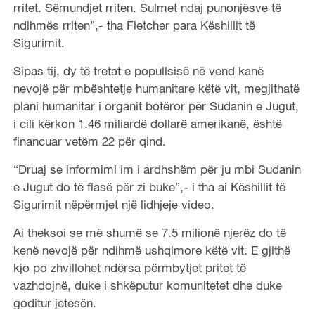
rritet. Sëmundjet rriten. Sulmet ndaj punonjësve të
ndihmës rriten”,- tha Fletcher para Këshillit të
Sigurimit.
Sipas tij, dy të tretat e popullsisë në vend kanë
nevojë për mbështetje humanitare këtë vit, megjithatë
plani humanitar i organit botëror për Sudanin e Jugut,
i cili kërkon 1.46 miliardë dollarë amerikanë, është
financuar vetëm 22 për qind.
“Druaj se informimi im i ardhshëm për ju mbi Sudanin
e Jugut do të flasë për zi buke”,- i tha ai Këshillit të
Sigurimit nëpërmjet një lidhjeje video.
Ai theksoi se më shumë se 7.5 milionë njerëz do të
kenë nevojë për ndihmë ushqimore këtë vit. E gjithë
kjo po zhvillohet ndërsa përmbytjet pritet të
vazhdojnë, duke i shkëputur komunitetet dhe duke
goditur jetesën.