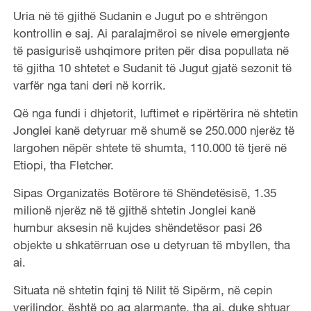
Uria në të gjithë Sudanin e Jugut po e shtrëngon
kontrollin e saj. Ai paralajmëroi se nivele emergjente
të pasigurisë ushqimore priten për disa popullata në
të gjitha 10 shtetet e Sudanit të Jugut gjatë sezonit të
varfër nga tani deri në korrik.
Që nga fundi i dhjetorit, luftimet e ripërtërira në shtetin
Jonglei kanë detyruar më shumë se 250.000 njerëz të
largohen nëpër shtete të shumta, 110.000 të tjerë në
Etiopi, tha Fletcher.
Sipas Organizatës Botërore të Shëndetësisë, 1.35
milionë njerëz në të gjithë shtetin Jonglei kanë
humbur aksesin në kujdes shëndetësor pasi 26
objekte u shkatërruan ose u detyruan të mbyllen, tha
ai.
Situata në shtetin fqinj të Nilit të Sipërm, në cepin
verilindor, është po aq alarmante, tha ai, duke shtuar