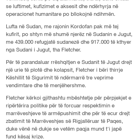
se luftimet, kufizimet e aksesit dhe ndërhyrja në
operacionet humanitare po bllokojnë ndihmën.
Lufta në Sudan, me rajonin Kordofan pak më tej
kufirit, po shtyn më shumë njerëz në Sudanin e Jugut,
me 439.000 refugjatë sudanezë dhe 917.000 të kthyer
nga Sudani i Jugut, tha Fletcher.
Për të parandaluar rrëshqitjen e Sudanit të Jugut drejt
një urie të plotë dhe kolapsit, Fletcher i bëri thirrje
Këshillit të Sigurimit të ndërmarrë tre veprime
vendimtare dhe të menjëhershme.
Fletcher kërkoi gjithashtu mbështetje për përpjekjet e
ripërtërira politike për të forcuar respektimin e
marrëveshjeve të armëpushimit dhe për të ecur drejt
zbatimit të Marrëveshjes së Rigjallëruar të Paqes,
duke vënë në dukje se vetëm paqja mund t'i japë
fund kësaj krize.