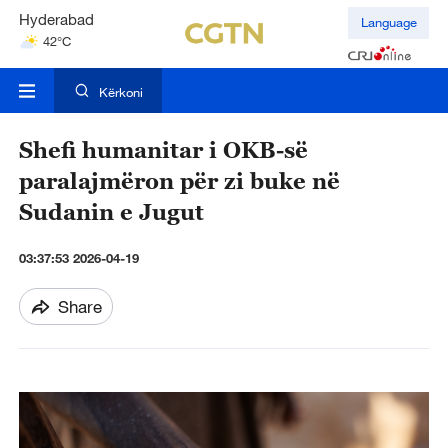
Hyderabad
Language
42°C
Mumbai
31°C
Kërkoni
Shefi humanitar i OKB-së
paralajmëron për zi buke në
Sudanin e Jugut
03:37:53 2026-04-19
Share