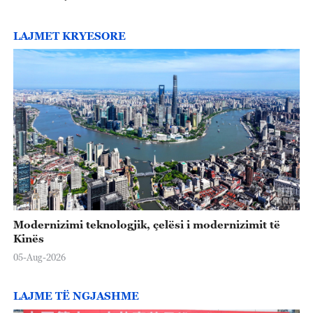
LAJMET KRYESORE
Modernizimi teknologjik, çelësi i modernizimit të
Kinës
05-Aug-2026
LAJME TË NGJASHME