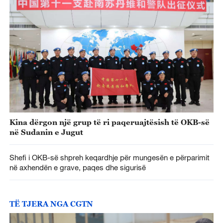
Kina dërgon një grup të ri paqeruajtësish të OKB-së
në Sudanin e Jugut
Shefi i OKB-së shpreh keqardhje për mungesën e përparimit
në axhendën e grave, paqes dhe sigurisë
TË TJERA NGA CGTN