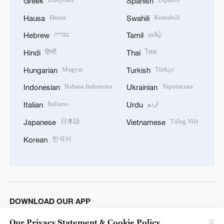
Greek
Spanish
Hausa
Kiswahili
Hausa
Swahili
עברית
தமிழ்
Hebrew
Tamil
हिन्दी
ไทย
Hindi
Thai
Magyar
Türkçe
Hungarian
Turkish
Bahasa Indonesia
Українська
Indonesian
Ukrainian
Italiano
اردو
Italian
Urdu
日本語
Tiếng Việt
Japanese
Vietnamese
한국어
Korean
DOWNLOAD OUR APP
Our Privacy Statement & Cookie Policy