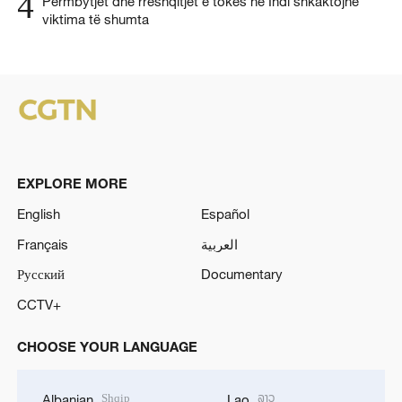
4
Përmbytjet dhe rrëshqitjet e tokës në Indi shkaktojnë
viktima të shumta
EXPLORE MORE
English
Español
Français
العربية
Русский
Documentary
CCTV+
CHOOSE YOUR LANGUAGE
Shqip
ລາວ
Albanian
Lao