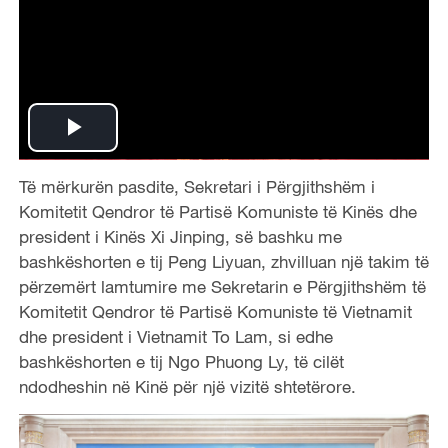
P
T
ë mërkurën p
asdite, Sekretari i Përgjithshëm i
l
Komitetit Qendror të Partisë Komuniste të Kinës dhe
a
president i Kinës Xi Jinping, së bashku me
bashkëshorten e tij Peng Liyuan, zhvilluan një takim të
y
përzemërt lamtumire me Sekretarin e Përgjithshëm të
Komitetit Qendror të Partisë Komuniste të Vietnamit
V
dhe president i Vietnamit To Lam, si edhe
bashkëshorten e tij Ngo Phuong Ly, të cilët
i
ndodheshin në Kinë për një vizitë shtetërore.
d