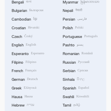
বাংলা
မြန်မာဘာသာ
Bengali
Myanmar
Български
नेपाली
Bulgarian
Nepali
ខ្មែរ
فارسی
Cambodian
Persian
Hrvatski
Polski
Croatian
Polish
Český
Português
Czech
Portuguese
English
پښتو
English
Pashto
Esperanto
Română
Esperanto
Romanian
Filipino
Русский
Filipino
Russian
Français
Српски
French
Serbian
Deutsch
සිංහල
German
Sinhala
Ελληνικά
Español
Greek
Spanish
Hausa
Kiswahili
Hausa
Swahili
עברית
தமிழ்
Hebrew
Tamil