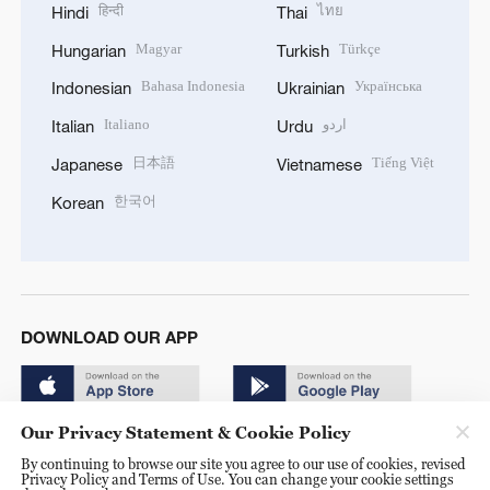
हिन्दी
ไทย
Hindi
Thai
Magyar
Türkçe
Hungarian
Turkish
Bahasa Indonesia
Українська
Indonesian
Ukrainian
Italiano
اردو
Italian
Urdu
日本語
Tiếng Việt
Japanese
Vietnamese
한국어
Korean
DOWNLOAD OUR APP
Our Privacy Statement & Cookie Policy
By continuing to browse our site you agree to our use of cookies, revised
Privacy Policy and Terms of Use. You can change your cookie settings