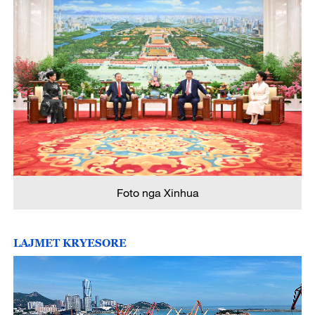
e
o
Foto nga Xinhua
LAJMET KRYESORE