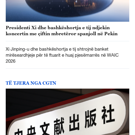
Presidenti Xi dhe bashkëshortja e tij ndjekin
koncertin me çiftin mbretëror spanjoll në Pekin
Xi Jinping-u dhe bashkëshortja e tij shtrojnë banket
mirëseardhjeje për të ftuarit e huaj pjesëmarrës në WAIC
2026
TË TJERA NGA CGTN