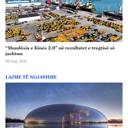
“Mundësia e Kinës 2.0” në rezultatet e tregtisë së
jashtme
08-Aug-2026
LAJME TË NGJASHME