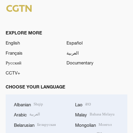
EXPLORE MORE
English
Español
Français
العربية
Русский
Documentary
CCTV+
CHOOSE YOUR LANGUAGE
Shqip
ລາວ
Albanian
Lao
العربية
Bahasa Melayu
Arabic
Malay
Беларуская
Монгол
Belarusian
Mongolian