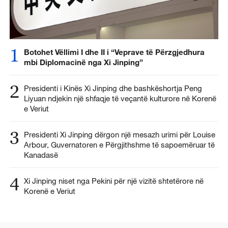
1
Botohet Vëllimi I dhe II i “Veprave të Përzgjedhura
mbi Diplomacinë nga Xi Jinping”
2
Presidenti i Kinës Xi Jinping dhe bashkëshortja Peng
Liyuan ndjekin një shfaqje të veçantë kulturore në Korenë
e Veriut
3
Presidenti Xi Jinping dërgon një mesazh urimi për Louise
Arbour, Guvernatoren e Përgjithshme të sapoemëruar të
Kanadasë
4
Xi Jinping niset nga Pekini për një vizitë shtetërore në
Korenë e Veriut