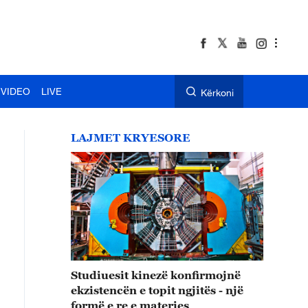
VIDEO
LIVE
Kërkoni
LAJMET KRYESORE
Studiuesit kinezë konfirmojnë
ekzistencën e topit ngjitës - një
formë e re e materies