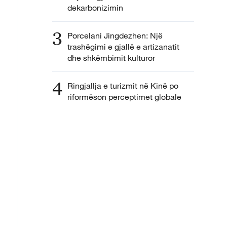
dekarbonizimin
3
Porcelani Jingdezhen: Një
trashëgimi e gjallë e artizanatit
dhe shkëmbimit kulturor
4
Ringjallja e turizmit në Kinë po
riformëson perceptimet globale