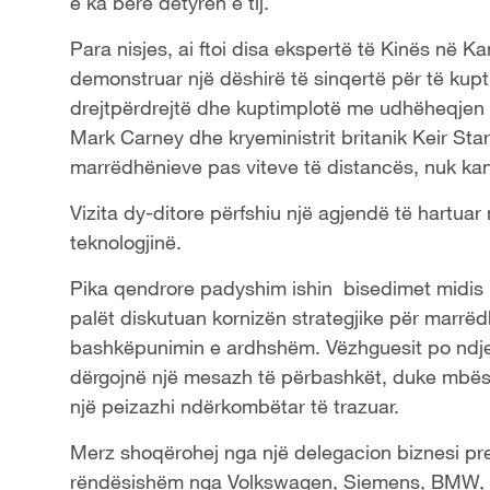
e ka bërë detyrën e tij.
Para nisjes, ai ftoi disa ekspertë të Kinës në K
demonstruar një dëshirë të sinqertë për të kup
drejtpërdrejtë dhe kuptimplotë me udhëheqjen ki
Mark Carney dhe kryeministrit britanik Keir Sta
marrëdhënieve pas viteve të distancës, nuk kan
Vizita dy-ditore përfshiu një agjendë të hartua
teknologjinë.
Pika qendrore padyshim ishin bisedimet midis
palët diskutuan kornizën strategjike për marrë
bashkëpunimin e ardhshëm. Vëzhguesit po ndj
dërgojnë një mesazh të përbashkët, duke mbësht
një peizazhi ndërkombëtar të trazuar.
Merz shoqërohej nga një delegacion biznesi prej
rëndësishëm nga Volkswagen, Siemens, BMW, Ba