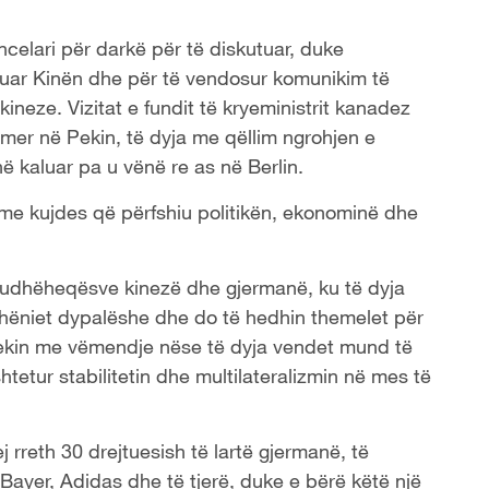
ancelari për darkë për të diskutuar, duke
tuar Kinën dhe për të vendosur komunikim të
neze. Vizitat e fundit të kryeministrit kanadez
rmer në Pekin, të dyja me qëllim ngrohjen e
ë kaluar pa u vënë re as në Berlin.
r me kujdes që përfshiu politikën, ekonominë dhe
 udhëheqësve kinezë dhe gjermanë, ku të dyja
dhëniet dypalëshe dhe do të hedhin themelet për
ekin me vëmendje nëse të dyja vendet mund të
etur stabilitetin dhe multilateralizmin në mes të
 rreth 30 drejtuesish të lartë gjermanë, të
yer, Adidas dhe të tjerë, duke e bërë këtë një