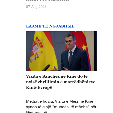
07-Aug-2026
LAJME TË NGJASHME
Vizita e Sanchez në Kinë do të
nxisë zhvillimin e marrëdhënieve
Kinë-Evropë
Mediat e huaja: Vizita e Merz në Kinë
synon të gjejë "mundësi të mëdha" për
Gjermaninë.