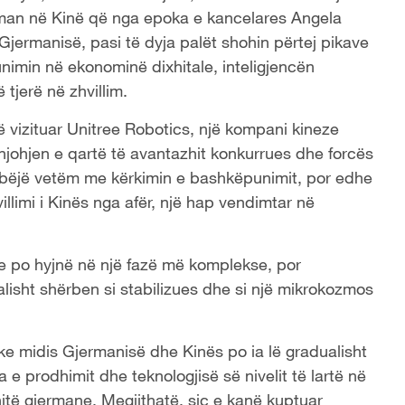
rman në Kinë që nga epoka e kancelares Angela
Gjermanisë, pasi të dyja palët shohin përtej pikave
unimin në ekonominë dixhitale, inteligjencën
 tjerë në zhvillim.
 vizituar Unitree Robotics, një kompani kineze
 njohjen e qartë të avantazhit konkurrues dhe forcës
ë bëjë vetëm me kërkimin e bashkëpunimit, por edhe
limi i Kinës nga afër, një hap vendimtar në
e po hyjnë në një fazë më komplekse, por
lisht shërben si stabilizues dhe si një mikrokozmos
e midis Gjermanisë dhe Kinës po ia lë gradualisht
a e prodhimit dhe teknologjisë së nivelit të lartë në
të gjermane. Megjithatë, siç e kanë kuptuar