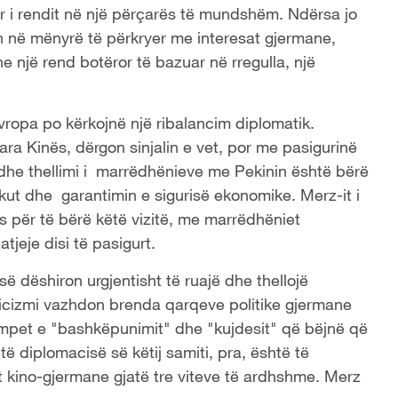
tar i rendit në një përçarës të mundshëm. Ndërsa jo
n në mënyrë të përkryer me interesat gjermane,
 një rend botëror të bazuar në rregulla, një
vropa po kërkojnë një ribalancim diplomatik.
para Kinës, dërgon sinjalin e vet, por me pasigurinë
i dhe thellimi i marrëdhënieve me Pekinin është bërë
kut dhe garantimin e sigurisë ekonomike. Merz-it i
ës për të bërë këtë vizitë, me marrëdhëniet
jeje disi të pasigurt.
së dëshiron urgjentisht të ruajë dhe thellojë
icizmi vazhdon brenda qarqeve politike gjermane
ampet e "bashkëpunimit" dhe "kujdesit" që bëjnë që
 të diplomacisë së këtij samiti, pra, është të
t kino-gjermane gjatë tre viteve të ardhshme. Merz