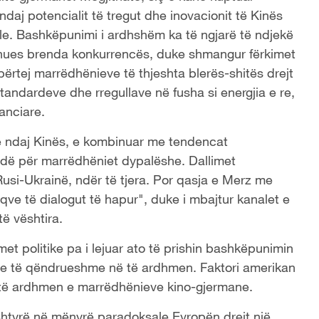
daj potencialit të tregut dhe inovacionit të Kinës
ale. Bashkëpunimi i ardhshëm ka të ngjarë të ndjekë
unues brenda konkurrencës, duke shmangur fërkimet
ërtej marrëdhënieve të thjeshta blerës-shitës drejt
andardeve dhe rregullave në fusha si energjia e re,
nanciare.
ë ndaj Kinës, e kombinuar me tendencat
fidë për marrëdhëniet dypalëshe. Dallimet
Rusi-Ukrainë, ndër të tjera. Por qasja e Merz me
iqve të dialogut të hapur", duke i mbajtur kanalet e
ë vështira.
met politike pa i lejuar ato të prishin bashkëpunimin
ie të qëndrueshme në të ardhmen. Faktori amerikan
të ardhmen e marrëdhënieve kino-gjermane.
 shtyrë në mënyrë paradoksale Evropën drejt një