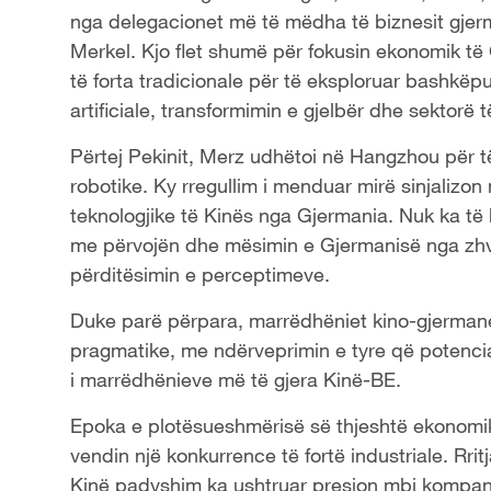
nga delegacionet më të mëdha të biznesit gje
Merkel. Kjo flet shumë për fokusin ekonomik të 
të forta tradicionale për të eksploruar bashkëp
artificiale, transformimin e gjelbër dhe sektorë të
Përtej Pekinit, Merz udhëtoi në Hangzhou për të
robotike. Ky rregullim i menduar mirë sinjalizon
teknologjike të Kinës nga Gjermania. Nuk ka t
me përvojën dhe mësimin e Gjermanisë nga zhvil
përditësimin e perceptimeve.
Duke parë përpara, marrëdhëniet kino-gjerman
pragmatike, me ndërveprimin e tyre që potencia
i marrëdhënieve më të gjera Kinë-BE.
Epoka e plotësueshmërisë së thjeshtë ekonomik
vendin një konkurrence të fortë industriale. Rritj
Kinë padyshim ka ushtruar presion mbi kompani