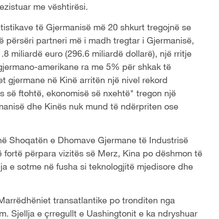
rezistuar me vështirësi.
tistikave të Gjermanisë më 20 shkurt tregojnë se
ë përsëri partneri më i madh tregtar i Gjermanisë,
8 miliardë euro (296.6 miliardë dollarë), një rritje
ia gjermano-amerikane ra me 5% për shkak të
 gjermane në Kinë arritën një nivel rekord
ës së ftohtë, ekonomisë së nxehtë" tregon një
rmanisë dhe Kinës nuk mund të ndërpriten ose
me në Shoqatën e Dhomave Gjermane të Industrisë
ë fortë përpara vizitës së Merz, Kina po dëshmon të
a e sotme në fusha si teknologjitë mjedisore dhe
 Marrëdhëniet transatlantike po tronditen nga
. Sjellja e çrregullt e Uashingtonit e ka ndryshuar