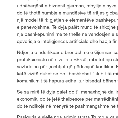
udhëheqësit e biznesit gjerman, mbyllja e syve n
do të thotë humbje e mundësive të rritjes glob
një model të ri: gjetjen e elementëve bashkëp
e panevojshme. Të dyja palët mund të shkojnë p
një bashkëpunimi më të thellë në vendosjen e st
qeverisja e inteligjencës artificiale dhe hapja fi
Ndjenja e ndërlikuar e brendshme e Gjermanis
proteksioniste në nivelin e BE-së, mbetet një s
vazhdojnë për çështjet që përfshijnë konfliktin 
këtë vizitë duket se po i bashkohet "klubit të m
komunikimit të hapura edhe kur bisedat bëhen t
Se sa mirë të dyja palët do t’i menaxhojnë dalli
ekonomik, do të jetë thelbësore për marrëdhën
do të ndikojë në mënyrë të pashmangshme në 
Pasiguria e sjellë nga administrata Trump e ka