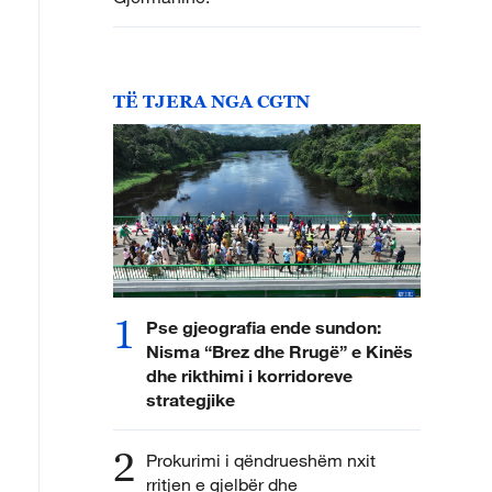
TË TJERA NGA CGTN
1
Pse gjeografia ende sundon:
Nisma “Brez dhe Rrugë” e Kinës
dhe rikthimi i korridoreve
strategjike
2
Prokurimi i qëndrueshëm nxit
rritjen e gjelbër dhe