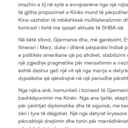
imazhin e tij në sytë e evropianëve nga një roj
të gjitha propozimet e Kinës mund të përputhe
Kina vazhdon të mbështesë multilateralizmin dhe
kontrast i fortë me qasjet aktuale të SHBA-së.
Në këtë sfond, Gjermania dhe, më gjerësisht, E
Itinerari i Merz, duke i dhënë përparësi Indisë 
e politikës amerikane që po afrohet, stabilizim
një zgjedhje pragmatike për menaxhimin e rrezi
është dashur gati një vit që nga marrja e detyr
dypalëshe që qëndrojnë në një periudhë përshtat
Nga njëra anë, komuniteti i biznesit të Gjermani
bashkëpunimin me Kinën. Nga ana tjetër, skept
për çështjet diplomatike dhe të sigurisë, me k
zëri i tyre të dëgjohet. Një nga detyrat kryesore
përcaktojë drejtimin dhe tonin për marrëdhënie