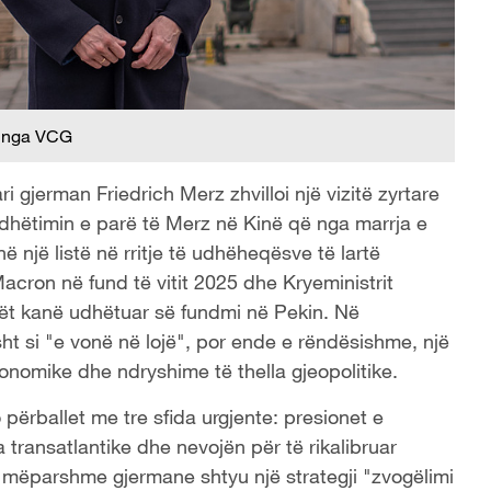
 nga VCG
ri gjerman Friedrich Merz zhvilloi një vizitë zyrtare
dhëtimin e parë të Merz në Kinë që nga marrja e
ë një listë në rritje të udhëheqësve të lartë
cron në fund të vitit 2025 dhe Kryeministrit
 cilët kanë udhëtuar së fundmi në Pekin. Në
isht si "e vonë në lojë", por ende e rëndësishme, një
onomike dhe ndryshime të thella gjeopolitike.
përballet me tre sfida urgjente: presionet e
ransatlantike dhe nevojën për të rikalibruar
 mëparshme gjermane shtyu një strategji "zvogëlimi