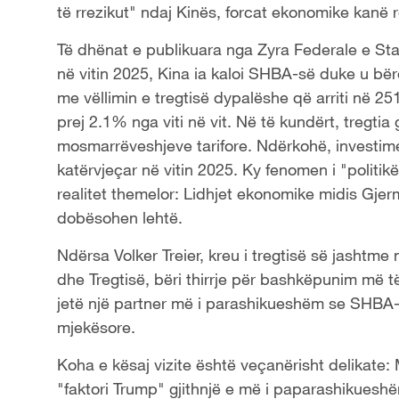
të rrezikut" ndaj Kinës, forcat ekonomike kanë 
Të dhënat e publikuara nga Zyra Federale e Sta
në vitin 2025, Kina ia kaloi SHBA-së duke u bër
me vëllimin e tregtisë dypalëshe që arriti në 251.
prej 2.1% nga viti në vit. Në të kundërt, tregt
mosmarrëveshjeve tarifore. Ndërkohë, investimet
katërvjeçar në vitin 2025. Ky fenomen i "politik
realitet themelor: Lidhjet ekonomike midis Gje
dobësohen lehtë.
Ndërsa Volker Treier, kreu i tregtisë së jasht
dhe Tregtisë, bëri thirrje për bashkëpunim më t
jetë një partner më i parashikueshëm se SHBA-j
mjekësore.
Koha e kësaj vizite është veçanërisht delikate:
"faktori Trump" gjithnjë e më i paparashikueshëm