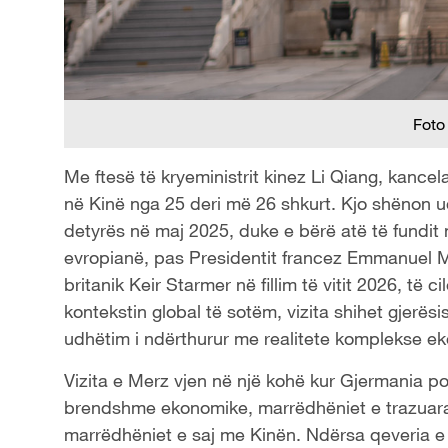
Foto
Me ftesë të kryeministrit kinez Li Qiang, kancela
në Kinë nga 25 deri më 26 shkurt. Kjo shënon u
detyrës në maj 2025, duke e bërë atë të fundit n
evropianë, pas Presidentit francez Emmanuel Ma
britanik Keir Starmer në fillim të vitit 2026, të
kontekstin global të sotëm, vizita shihet gjerës
udhëtim i ndërthurur me realitete komplekse ek
Vizita e Merz vjen në një kohë kur Gjermania po 
brendshme ekonomike, marrëdhëniet e trazuara t
marrëdhëniet e saj me Kinën. Ndërsa qeveria e