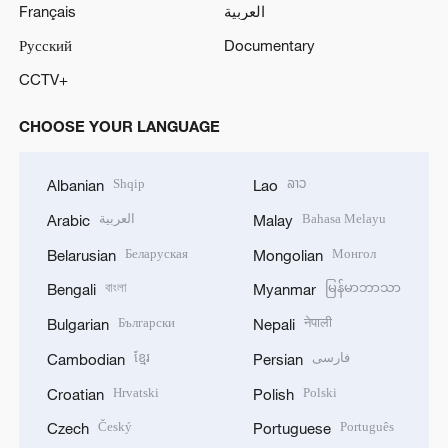
Français
العربية
Русский
Documentary
CCTV+
CHOOSE YOUR LANGUAGE
Shqip
ລາວ
Albanian
Lao
العربية
Bahasa Melayu
Arabic
Malay
Беларуская
Монгол
Belarusian
Mongolian
বাংলা
မြန်မာဘာသာ
Bengali
Myanmar
Български
नेपाली
Bulgarian
Nepali
ខ្មែរ
فارسی
Cambodian
Persian
Hrvatski
Polski
Croatian
Polish
Český
Português
Czech
Portuguese