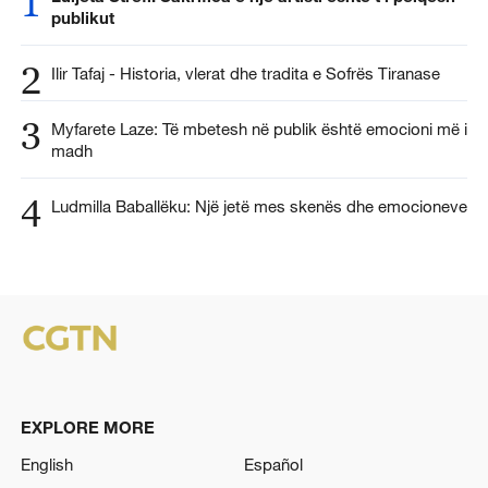
1
publikut
2
Ilir Tafaj - Historia, vlerat dhe tradita e Sofrës Tiranase
3
Myfarete Laze: Të mbetesh në publik është emocioni më i
madh
4
Ludmilla Baballëku: Një jetë mes skenës dhe emocioneve
EXPLORE MORE
English
Español