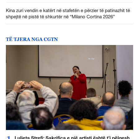
Kina zuri vendin e katërt në stafetën e përzier të patinazhit të
shpejtë në pistë të shkurtër në “Milano Cortina 2026”
TË TJERA NGA CGTN
Luljeta Strefi: Sakrifica e një artisti është t’i pëlqesh