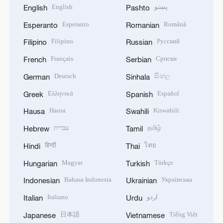
English
پښتو
English
Pashto
Esperanto
Română
Esperanto
Romanian
Filipino
Русский
Filipino
Russian
Français
Српски
French
Serbian
Deutsch
සිංහල
German
Sinhala
Ελληνικά
Español
Greek
Spanish
Hausa
Kiswahili
Hausa
Swahili
עברית
தமிழ்
Hebrew
Tamil
हिन्दी
ไทย
Hindi
Thai
Magyar
Türkçe
Hungarian
Turkish
Bahasa Indonesia
Українська
Indonesian
Ukrainian
Italiano
اردو
Italian
Urdu
日本語
Tiếng Việt
Japanese
Vietnamese