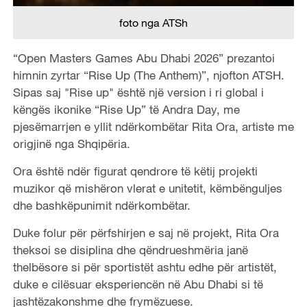
foto nga ATSh
“Open Masters Games Abu Dhabi 2026” prezantoi
himnin zyrtar “Rise Up (The Anthem)”, njofton ATSH.
Sipas saj "Rise up" është një version i ri global i
këngës ikonike “Rise Up” të Andra Day, me
pjesëmarrjen e yllit ndërkombëtar Rita Ora, artiste me
origjinë nga Shqipëria.
Ora është ndër figurat qendrore të këtij projekti
muzikor që mishëron vlerat e unitetit, këmbënguljes
dhe bashkëpunimit ndërkombëtar.
Duke folur për përfshirjen e saj në projekt, Rita Ora
theksoi se disiplina dhe qëndrueshmëria janë
thelbësore si për sportistët ashtu edhe për artistët,
duke e cilësuar eksperiencën në Abu Dhabi si të
jashtëzakonshme dhe frymëzuese.