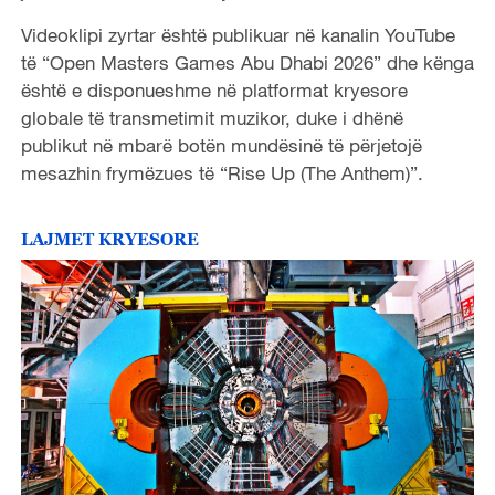
Videoklipi zyrtar është publikuar në kanalin YouTube
të “Open Masters Games Abu Dhabi 2026” dhe kënga
është e disponueshme në platformat kryesore
globale të transmetimit muzikor, duke i dhënë
publikut në mbarë botën mundësinë të përjetojë
mesazhin frymëzues të “Rise Up (The Anthem)”.
LAJMET KRYESORE