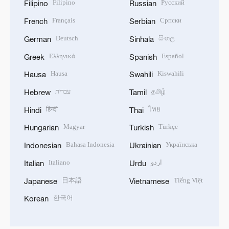
Filipino
Русский
Filipino
Russian
Français
Српски
French
Serbian
Deutsch
සිංහල
German
Sinhala
Ελληνικά
Español
Greek
Spanish
Hausa
Kiswahili
Hausa
Swahili
עברית
தமிழ்
Hebrew
Tamil
हिन्दी
ไทย
Hindi
Thai
Magyar
Türkçe
Hungarian
Turkish
Bahasa Indonesia
Українська
Indonesian
Ukrainian
Italiano
اردو
Italian
Urdu
日本語
Tiếng Việt
Japanese
Vietnamese
한국어
Korean