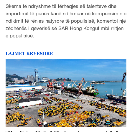
Skema të ndryshme të tërheqjes së talenteve dhe
importimit të punës kanë ndihmuar në kompensimin e
ndikimit të rënies natyrore të popullsisë, komentoi një
zëdhënës i qeverisë së SAR Hong Kongut mbi rritjen
e popullsisë.
LAJMET KRYESORE