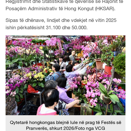
Regjistrimit dhe Statistikave të qeverisë së Rajonit të
Posaçëm Administrativ të Hong Kongut (HKSAR).
Sipas të dhënave, lindjet dhe vdekjet në vitin 2025
ishin përkatësisht 31.100 dhe 50.000.
Qytetarë hongkongas blejnë lule në prag të Festës së
Pranverës, shkurt 2026/Foto nga VCG