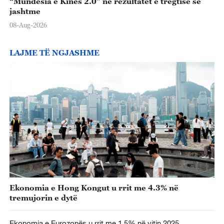
“Mundësia e Kinës 2.0” në rezultatet e tregtisë së
jashtme
08-Aug-2026
LAJME TË NGJASHME
Ekonomia e Hong Kongut u rrit me 4.3% në
tremujorin e dytë
Ekonomia e Eurozonës u rrit me 1.5% në vitin 2025