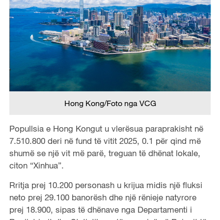
Hong Kong/Foto nga VCG
Popullsia e Hong Kongut u vlerësua paraprakisht në
7.510.800 deri në fund të vitit 2025, 0.1 për qind më
shumë se një vit më parë, treguan të dhënat lokale,
citon “Xinhua”.
Rritja prej 10.200 personash u krijua midis një fluksi
neto prej 29.100 banorësh dhe një rënieje natyrore
prej 18.900, sipas të dhënave nga Departamenti i