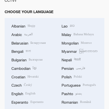
CCTV+
CHOOSE YOUR LANGUAGE
Shqip
ລາວ
Albanian
Lao
العربية
Bahasa Melayu
Arabic
Malay
Беларуская
Монгол
Belarusian
Mongolian
বাংলা
မြန်မာဘာသာ
Bengali
Myanmar
Български
नेपाली
Bulgarian
Nepali
ខ្មែរ
فارسی
Cambodian
Persian
Hrvatski
Polski
Croatian
Polish
Český
Português
Czech
Portuguese
English
پښتو
English
Pashto
Esperanto
Română
Esperanto
Romanian