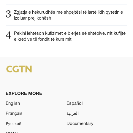
3
Zgjatja e hekurudhës me shpejtësi të lartë lidh qytetin e
izoluar prej kohësh
4
Pekini lehtëson kufizimet e blerjes së shtëpive, rrit kufijtë
e kredive të fondit të kursimit
EXPLORE MORE
English
Español
Français
العربية
Русский
Documentary