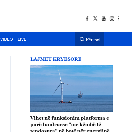
VIDEO
LIVE
Kërkoni
LAJMET KRYESORE
Vihet në funksionim platforma e
parë lundruese "me këmbë të
tendosura" në botë për energjinë