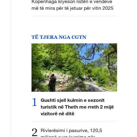
Kopenhaga kryeson listën e vendeve
më të mira për të jetuar për vitin 2025
TË TJERA NGA CGTN
1
Gushti sjell kulmin e sezonit
turistik në Theth me rreth 2 mijë
vizitorë në ditë
2
Rivlerësimi i pasurive, 120,5
milionë euro kursime për