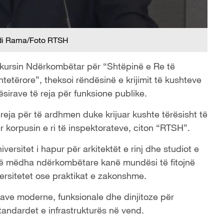
Edi Rama/Foto RTSH
nkursin Ndërkombëtar për “Shtëpinë e Re të
etërore”, theksoi rëndësinë e krijimit të kushteve
ësirave të reja për funksione publike.
të reja për të ardhmen duke krijuar kushte tërësisht të
ër korpusin e ri të inspektorateve, citon “RTSH”.
ersitet i hapur për arkitektët e rinj dhe studiot e
 të mëdha ndërkombëtare kanë mundësi të fitojnë
ersitetet ose praktikat e zakonshme.
sirave moderne, funksionale dhe dinjitoze për
tandardet e infrastrukturës në vend.