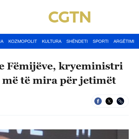
IA
KOZMOPOLIT
KULTURA
SHËNDETI
SPORTI
ARGËTIMI
e Fëmijëve, kryeministri
më të mira për jetimët