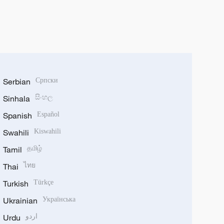
Serbian
Српски
Sinhala
සිංහල
Spanish
Español
Swahili
Kiswahili
Tamil
தமிழ்
Thai
ไทย
Turkish
Türkçe
Ukrainian
Українська
Urdu
اردو