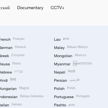
сский
Documentary
CCTV+
French
Français
Lao
ລາວ
German
Deutsch
Malay
Bahasa Melayu
Greek
Ελληνικά
Mongolian
Монгол
Hausa
Hausa
Myanmar
မြန်မာဘာသာ
Hebrew
עברית
Nepali
नेपाली
Hindi
हिन्दी
Persian
فارسی
Hungarian
Magyar
Polish
Polski
Indonesian
Bahasa Indonesia
Portuguese
Português
Italian
Italiano
Pashto
پښتو