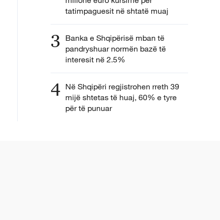
tatimpaguesit në shtatë muaj
3
Banka e Shqipërisë mban të
pandryshuar normën bazë të
interesit në 2.5%
4
Në Shqipëri regjistrohen rreth 39
mijë shtetas të huaj, 60% e tyre
për të punuar