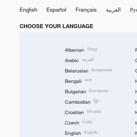
English
Español
Français
العربية
Ру
CHOOSE YOUR LANGUAGE
Albanian
Shqip
Arabic
العربية
Belarusian
Беларуская
Bengali
বাংলা
Bulgarian
Български
Cambodian
ខ្មែរ
Croatian
Hrvatski
Czech
Český
English
English