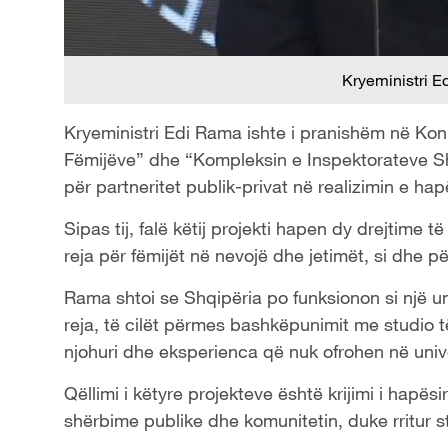
Kryeministri 
Kryeministri Edi Rama ishte i pranishëm në Ko
Fëmijëve” dhe “Kompleksin e Inspektorateve Sht
për partneritet publik-privat në realizimin e hap
Sipas tij, falë këtij projekti hapen dy drejtime 
reja për fëmijët në nevojë dhe jetimët, si dhe p
Rama shtoi se Shqipëria po funksionon si një univ
reja, të cilët përmes bashkëpunimit me studio
njohuri dhe eksperienca që nuk ofrohen në univ
Qëllimi i këtyre projekteve është krijimi i hapë
shërbime publike dhe komunitetin, duke rritur s