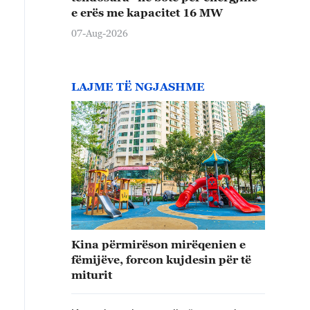
e erës me kapacitet 16 MW
07-Aug-2026
LAJME TË NGJASHME
Kina përmirëson mirëqenien e
fëmijëve, forcon kujdesin për të
miturit