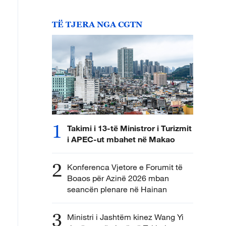
TË TJERA NGA CGTN
1
Takimi i 13-të Ministror i Turizmit
i APEC-ut mbahet në Makao
2
Konferenca Vjetore e Forumit të
Boaos për Azinë 2026 mban
seancën plenare në Hainan
3
Ministri i Jashtëm kinez Wang Yi