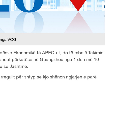
 nga VCG
ëheqësve Ekonomikë të APEC-ut, do të mbajë Takimin
eancat përkatëse në Guangzhou nga 1 deri më 10
isë së Jashtme.
regullt për shtyp se kjo shënon ngjarjen e parë