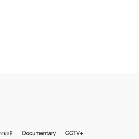
сский
Documentary
CCTV+