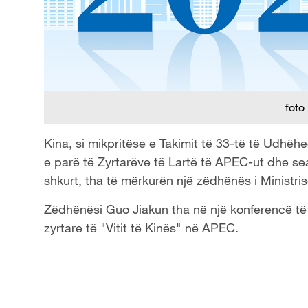
foto
Kina, si mikpritëse e Takimit të 33-të të Udh
e parë të Zyrtarëve të Lartë të APEC-ut dhe s
shkurt, tha të mërkurën një zëdhënës i Ministr
Zëdhënësi Guo Jiakun tha në një konferencë të r
zyrtare të "Vitit të Kinës" në APEC.