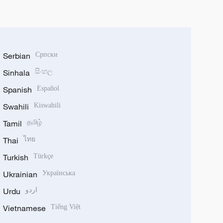
Serbian
Српски
Sinhala
සිංහල
Spanish
Español
Swahili
Kiswahili
Tamil
தமிழ்
Thai
ไทย
Turkish
Türkçe
Ukrainian
Українська
Urdu
اردو
Vietnamese
Tiếng Việt