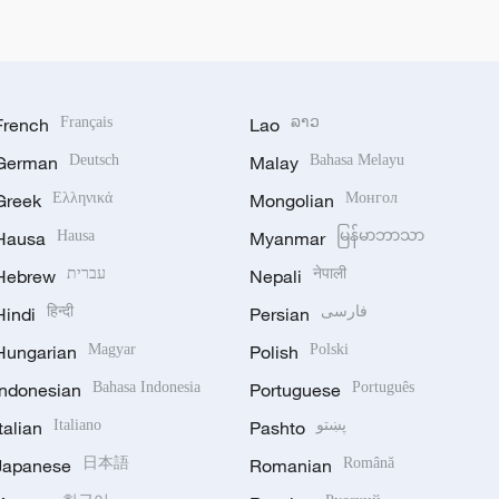
French
Français
Lao
ລາວ
German
Deutsch
Malay
Bahasa Melayu
Greek
Ελληνικά
Mongolian
Монгол
Hausa
Hausa
Myanmar
မြန်မာဘာသာ
Hebrew
עברית
Nepali
नेपाली
Hindi
हिन्दी
Persian
فارسی
Hungarian
Magyar
Polish
Polski
Indonesian
Bahasa Indonesia
Portuguese
Português
Italian
Italiano
Pashto
پښتو
Japanese
日本語
Romanian
Română