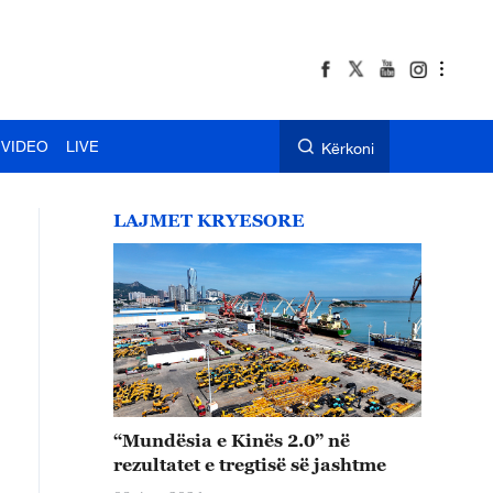
VIDEO
LIVE
Kërkoni
LAJMET KRYESORE
“Mundësia e Kinës 2.0” në
rezultatet e tregtisë së jashtme