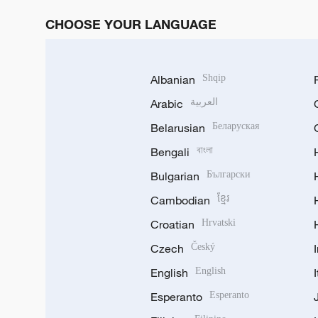
CHOOSE YOUR LANGUAGE
Albanian
Shqip
Arabic
العربية
Belarusian
Беларуская
Bengali
বাংলা
Bulgarian
Български
Cambodian
ខ្មែរ
Croatian
Hrvatski
Czech
Český
English
English
Esperanto
Esperanto