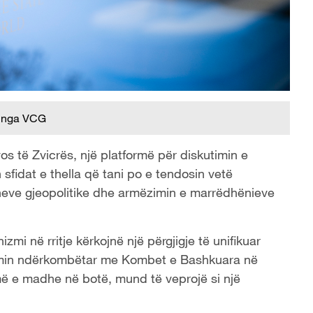
 nga VCG
os të Zvicrës, një platformë për diskutimin e
fidat e thella që tani po e tendosin vetë
sioneve gjeopolitike dhe armëzimin e marrëdhënieve
zmi në rritje kërkojnë një përgjigje të unifikuar
istemin ndërkombëtar me Kombet e Bashkuara në
më e madhe në botë, mund të veprojë si një