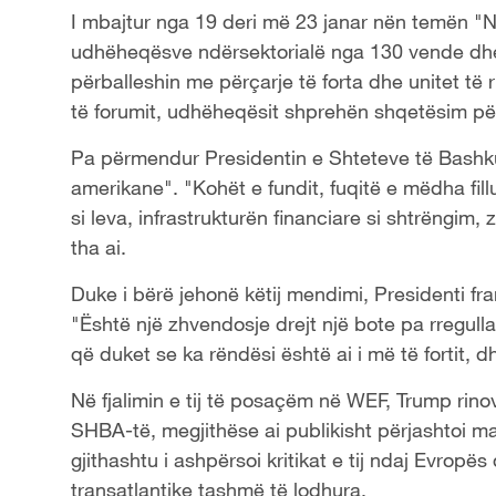
I mbajtur nga 19 deri më 23 janar nën temën "N
udhëheqësve ndërsektorialë nga 130 vende dhe
përballeshin me përçarje të forta dhe unitet të 
të forumit, udhëheqësit shprehën shqetësim pë
Pa përmendur Presidentin e Shteteve të Bashk
amerikane". "Kohët e fundit, fuqitë e mëdha fill
si leva, infrastrukturën financiare si shtrëngim, z
tha ai.
Duke i bërë jehonë këtij mendimi, Presidenti 
"Është një zhvendosje drejt një bote pa rregulla.
që duket se ka rëndësi është ai i më të fortit, 
Në fjalimin e tij të posaçëm në WEF, Trump rinov
SHBA-të, megjithëse ai publikisht përjashtoi ma
gjithashtu i ashpërsoi kritikat e tij ndaj Evropë
transatlantike tashmë të lodhura.