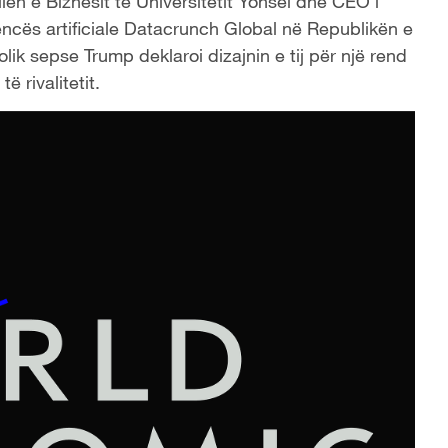
lën e Biznesit të Universitetit Yonsei dhe CEO i
jencës artificiale Datacrunch Global në Republikën e
lik sepse Trump deklaroi dizajnin e tij për një rend
 rivalitetit.