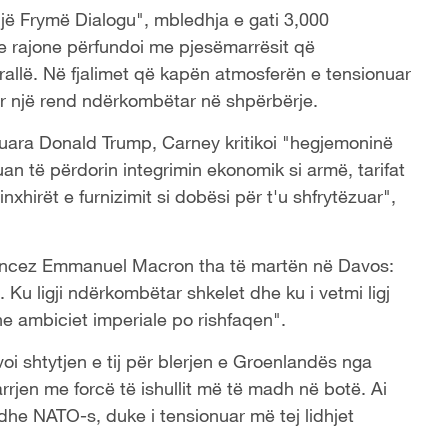
jë Frymë Dialogu", mbledhja e gati 3,000
 rajone përfundoi me pjesëmarrësit që
rrallë. Në fjalimet që kapën atmosferën e tensionuar
r një rend ndërkombëtar në shpërbërje.
uara Donald Trump, Carney kritikoi "hegjemoninë
uan të përdorin integrimin ekonomik si armë, tarifat
inxhirët e furnizimit si dobësi për t'u shfrytëzuar",
francez Emmanuel Macron tha të martën në Davos:
 Ku ligji ndërkombëtar shkelet dhe ku i vetmi ligj
dhe ambiciet imperiale po rishfaqen".
oi shtytjen e tij për blerjen e Groenlandës nga
rrjen me forcë të ishullit më të madh në botë. Ai
s dhe NATO-s, duke i tensionuar më tej lidhjet