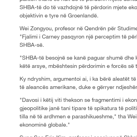
SHBA-të do të vazhdojnë të përdorin mjete ekon
objektivin e tyre në Groenlandë.
Wei Zongyou, profesor në Qendrën për Studime 
"Fjalimi i Carney pasqyron një perceptim të pë
SHBA-së.
"SHBA-të besojnë se kanë paguar shumë dhe kan
këtë arsye, mbështesin përdorimin e forcës së t
Ky ndryshim, argumentoi ai, i ka bërë aleatët
të aleancës amerikane, duke e gërryer ndjeshë
"Davosi i këtij viti thekson se fragmentimi i ek
gjeopolitike janë tani tipare të spikatura të po
tilla në të ardhmen e parashikueshme," tha Wei
ekonominë globale."