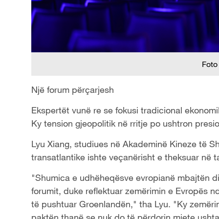
Foto
Një forum përçarjesh
Ekspertët vunë re se fokusi tradicional ekonomik 
Ky tension gjeopolitik në rritje po ushtron presio
Lyu Xiang, studiues në Akademinë Kineze të Sh
transatlantike ishte veçanërisht e theksuar në tak
"Shumica e udhëheqësve evropianë mbajtën dis
forumit, duke reflektuar zemërimin e Evropës n
të pushtuar Groenlandën," tha Lyu. "Ky zemërim
paktën thanë se nuk do të përdorin mjete ushta