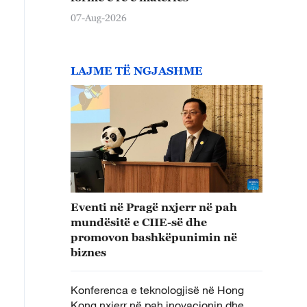
07-Aug-2026
LAJME TË NGJASHME
Eventi në Pragë nxjerr në pah
mundësitë e CIIE-së dhe
promovon bashkëpunimin në
biznes
Konferenca e teknologjisë në Hong
Kong nxjerr në pah inovacionin dhe