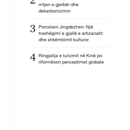
rritjen e gjelbër dhe
dekarbonizimin
3
Porcelani Jingdezhen: Një
trashëgimi e gjallë e artizanatit
dhe shkëmbimit kulturor
4
Ringjallja e turizmit në Kinë po
riformëson perceptimet globale