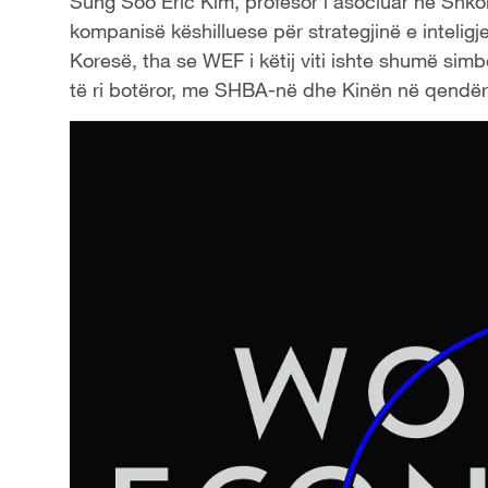
Sung Soo Eric Kim, profesor i asociuar në Shkol
kompanisë këshilluese për strategjinë e intelig
Koresë, tha se WEF i këtij viti ishte shumë simbo
të ri botëror, me SHBA-në dhe Kinën në qendër të