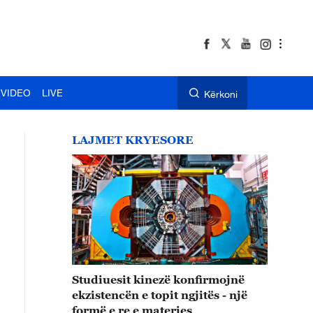
VIDEO
LIVE
Kërkoni
LAJMET KRYESORE
Studiuesit kinezë konfirmojnë
ekzistencën e topit ngjitës - një
formë e re e materies