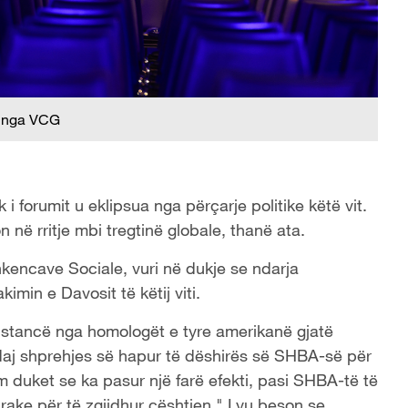
 nga VCG
i forumit u eklipsua nga përçarje politike këtë vit.
n në rritje mbi tregtinë globale, thanë ata.
kencave Sociale, vuri në dukje se ndarja
imin e Davosit të këtij viti.
tancë nga homologët e tyre amerikanë gjatë
daj shprehjes së hapur të dëshirës së SHBA-së për
 duket se ka pasur një farë efekti, pasi SHBA-të të
rake për të zgjidhur çështjen." Lyu beson se