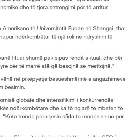
omike dhe të tjera shtrëngimi për të arritur
Amerikane të Universitetit Fudan në Shangai, tha:
rhapur ndërkombëtar të një roli në ndryshim të
ë fituar shumë pak sipas rendit aktual, dhe për
yre për të marrë atë që besojnë se meritojnë."
 të vënë në pikëpyetje besueshmërinë e angazhimeve
m besimin.
onomisë globale dhe intensifikimi i konkurrencës
litikës ndërkombëtare dhe ka të ngjarë të mbeten të
. "Këto trende paraqesin sfida të rëndësishme për