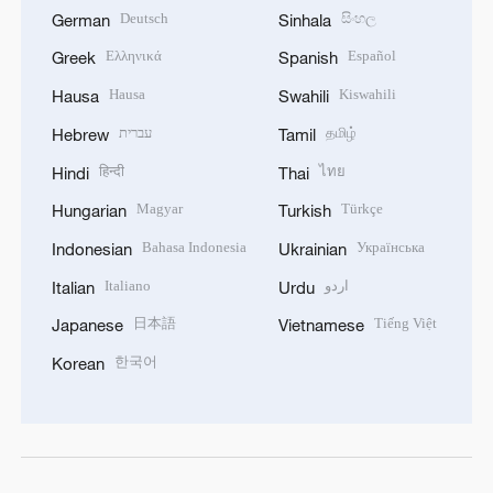
Deutsch
සිංහල
German
Sinhala
Ελληνικά
Español
Greek
Spanish
Hausa
Kiswahili
Hausa
Swahili
עברית
தமிழ்
Hebrew
Tamil
हिन्दी
ไทย
Hindi
Thai
Magyar
Türkçe
Hungarian
Turkish
Bahasa Indonesia
Українська
Indonesian
Ukrainian
Italiano
اردو
Italian
Urdu
日本語
Tiếng Việt
Japanese
Vietnamese
한국어
Korean