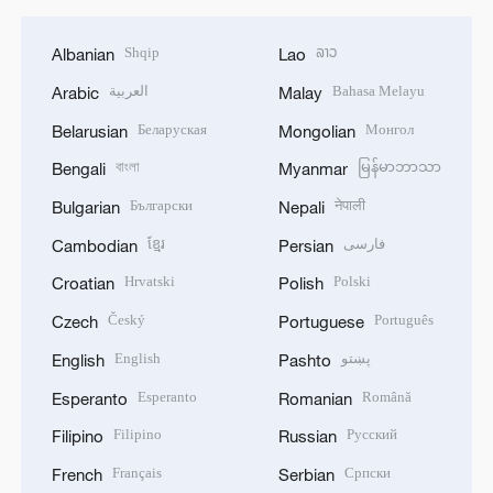
Shqip
ລາວ
Albanian
Lao
العربية
Bahasa Melayu
Arabic
Malay
Беларуская
Монгол
Belarusian
Mongolian
বাংলা
မြန်မာဘာသာ
Bengali
Myanmar
Български
नेपाली
Bulgarian
Nepali
ខ្មែរ
فارسی
Cambodian
Persian
Hrvatski
Polski
Croatian
Polish
Český
Português
Czech
Portuguese
English
پښتو
English
Pashto
Esperanto
Română
Esperanto
Romanian
Filipino
Русский
Filipino
Russian
Français
Српски
French
Serbian