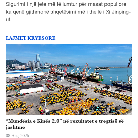
Sigurimi i një jete më të lumtur për masat popullore
o
ka qenë gjithmonë shqetësimi më i thellë i Xi Jinping-
ut.
LAJMET KRYESORE
“Mundësia e Kinës 2.0” në rezultatet e tregtisë së
jashtme
08-Aug-2026