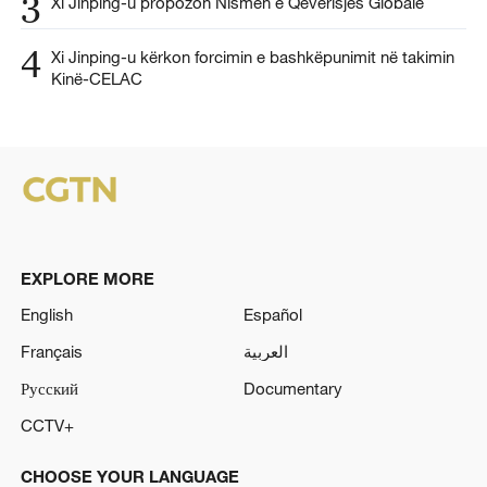
3
Xi Jinping-u propozon Nismën e Qeverisjes Globale
4
Xi Jinping-u kërkon forcimin e bashkëpunimit në takimin
Kinë-CELAC
EXPLORE MORE
English
Español
Français
العربية
Русский
Documentary
CCTV+
CHOOSE YOUR LANGUAGE