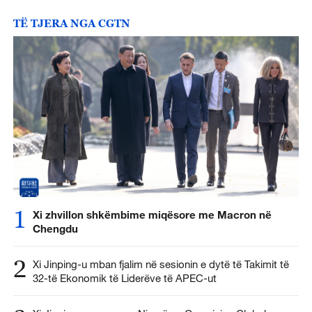
TË TJERA NGA CGTN
1
Xi zhvillon shkëmbime miqësore me Macron në
Chengdu
2
Xi Jinping-u mban fjalim në sesionin e dytë të Takimit të
32-të Ekonomik të Liderëve të APEC-ut