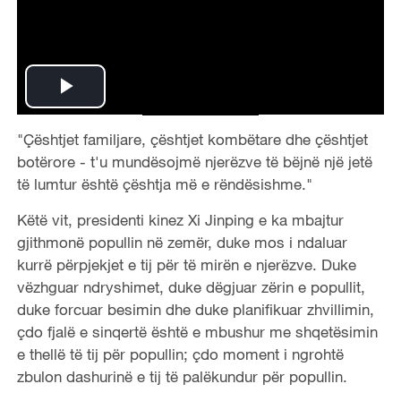
P
"Çështjet familjare, çështjet kombëtare dhe çështjet
l
botërore - t'u mundësojmë njerëzve të bëjnë një jetë
a
të lumtur është çështja më e rëndësishme."
Këtë vit, presidenti kinez Xi Jinping e ka mbajtur
y
gjithmonë popullin në zemër, duke mos i ndaluar
V
kurrë përpjekjet e tij për të mirën e njerëzve. Duke
vëzhguar ndryshimet, duke dëgjuar zërin e popullit,
i
duke forcuar besimin dhe duke planifikuar zhvillimin,
çdo fjalë e sinqertë është e mbushur me shqetësimin
d
e thellë të tij për popullin; çdo moment i ngrohtë
zbulon dashurinë e tij të palëkundur për popullin.
e