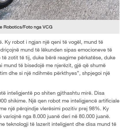
ee Robotics/Foto nga VCG
ë. Ky robot i ngjan një qeni të vogël, mund të
ndriçojnë mund të lëkunden sipas emocioneve të
 të zotit të tij, duke bërë reagime përkatëse, duke
i mund të bisedojë me njerëzit, gjë që shumë
ëtim dhe si një ndihmës përkthyes”, shpjegoi një
të inteligjentë po shiten gjithashtu mirë. Disa
0 shikime. Një qen robot me inteligjencë artificiale
 me një përqindje vlerësimi pozitiv prej 98%. Ky
 variojnë nga 8.000 juanë deri në 80.000 juanë.
teknologji të lazerit inteligjent dhe disa mund të