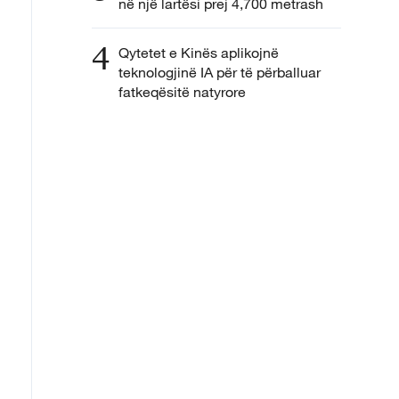
në një lartësi prej 4,700 metrash
4
Qytetet e Kinës aplikojnë
teknologjinë IA për të përballuar
fatkeqësitë natyrore