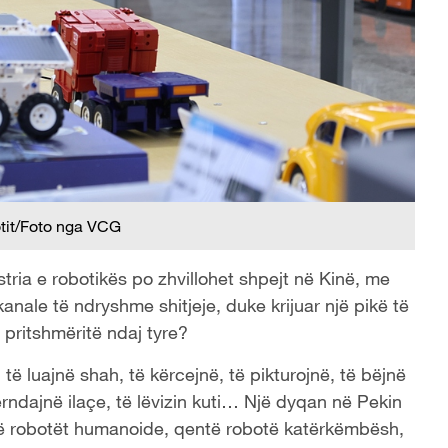
otit/Foto nga VCG
dustria e robotikës po zhvillohet shpejt në Kinë, me
nale të ndryshme shitjeje, duke krijuar një pikë të
 pritshmëritë ndaj tyre?
të luajnë shah, të kërcejnë, të pikturojnë, të bëjnë
përndajnë ilaçe, të lëvizin kuti… Një dyqan në Pekin
irë robotët humanoide, qentë robotë katërkëmbësh,