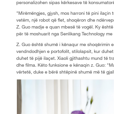
personalizohen sipas kërkesave të konsumator
"Mirëmëngjes, gjysh, mos harroni të pini ilaçin 
vetëm, një robot që flet, shoqëron dhe ndërvepron
Z. Guo madje e quan mbesë të vogël. Ky është X
për të moshuarit nga Senlikang Technology me s
Z. Guo është shumë i kënaqur me shoqërimin e X
vendndodhjen e portofolit, stilolapsit, kur duhe
duhet të pijë ilaçet. Xiaoli gjithashtu mund të 
dhe filma. Këto funksione e kënaqin z. Guo: "Ma
vërtetë, duke e bërë shtëpinë shumë më të gjal