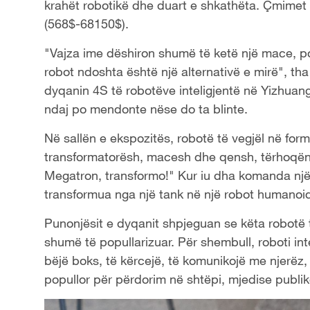
krahët robotikë dhe duart e shkathëta. Çmimet
(568$-68150$).
"Vajza ime dëshiron shumë të ketë një mace, po
robot ndoshta është një alternativë e mirë", tha
dyqanin 4S të robotëve inteligjentë në Yizhuang
ndaj po mendonte nëse do ta blinte.
Në sallën e ekspozitës, robotë të vegjël në form
transformatorësh, macesh dhe qensh, tërhoqën v
Megatron, transformo!" Kur iu dha komanda një 
transformua nga një tank në një robot humanoid, 
Punonjësit e dyqanit shpjeguan se këta robotë 
shumë të popullarizuar. Për shembull, roboti int
bëjë boks, të kërcejë, të komunikojë me njerëz,
popullor për përdorim në shtëpi, mjedise publik