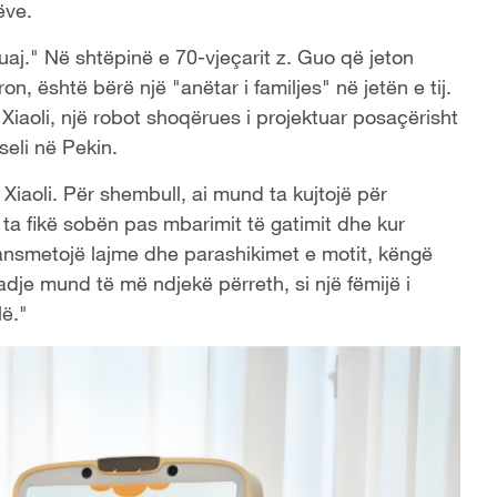
ëve.
tuaj." Në shtëpinë e 70-vjeçarit z. Guo që jeton
, është bërë një "anëtar i familjes" në jetën e tij.
iaoli, një robot shoqërues i projektuar posaçërisht
eli në Pekin.
iaoli. Për shembull, ai mund ta kujtojë për
t ta fikë sobën pas mbarimit të gatimit dhe kur
transmetojë lajme dhe parashikimet e motit, këngë
dje mund të më ndjekë përreth, si një fëmijë i
lë."