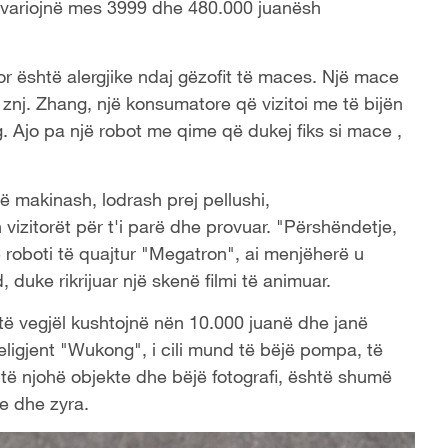
 variojnë mes 3999 dhe 480.000 juanësh
r është alergjike ndaj gëzofit të maces. Një mace
 znj. Zhang, një konsumatore që vizitoi me të bijën
. Ajo pa një robot me qime që dukej fiks si mace ,
ë makinash, lodrash prej pellushi,
izitorët për t'i parë dhe provuar. "Përshëndetje,
roboti të quajtur "Megatron", ai menjëherë u
duke rikrijuar një skenë filmi të animuar.
të vegjël kushtojnë nën 10.000 juanë dhe janë
eligjent "Wukong", i cili mund të bëjë pompa, të
 të njohë objekte dhe bëjë fotografi, është shumë
e dhe zyra.