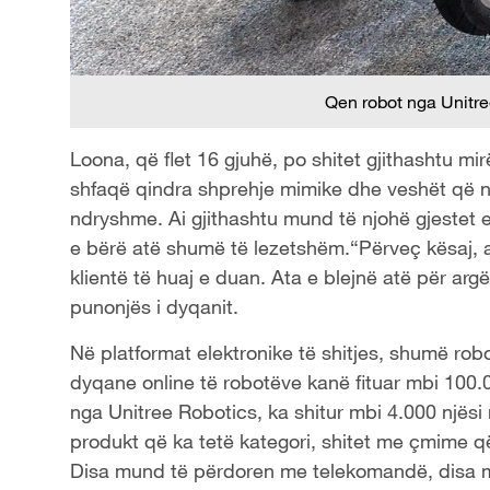
Qen robot nga Unitr
Loona, që flet 16 gjuhë, po shitet gjithashtu mir
shfaqë qindra shprehje mimike dhe veshët që 
ndryshme. Ai gjithashtu mund të njohë gjestet e
e bërë atë shumë të lezetshëm.“Përveç kësaj, a
klientë të huaj e duan. Ata e blejnë atë për arg
punonjës i dyqanit.
Në platformat elektronike të shitjes, shumë robo
dyqane online të robotëve kanë fituar mbi 100.00
nga Unitree Robotics, ka shitur mbi 4.000 njësi
produkt që ka tetë kategori, shitet me çmime që
Disa mund të përdoren me telekomandë, disa me 