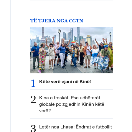
TË TJERA NGA CGTN
1
Këtë verë ejani në Kinë!
2
Kina e freskët. Pse udhëtarët
globalë po zgjedhin Kinën këtë
verë?
3
Letër nga Lhasa: Ëndrrat e futbollit