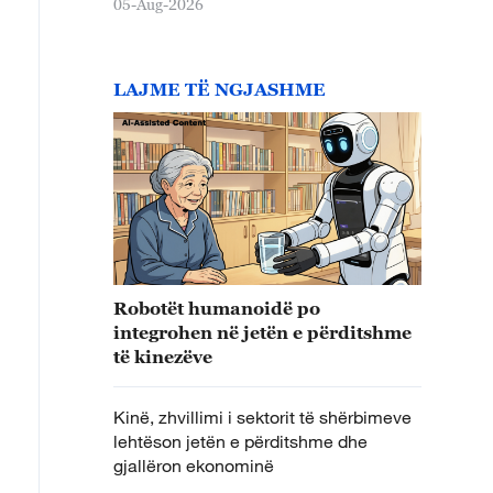
05-Aug-2026
LAJME TË NGJASHME
Robotët humanoidë po
integrohen në jetën e përditshme
të kinezëve
Kinë, zhvillimi i sektorit të shërbimeve
lehtëson jetën e përditshme dhe
gjallëron ekonominë