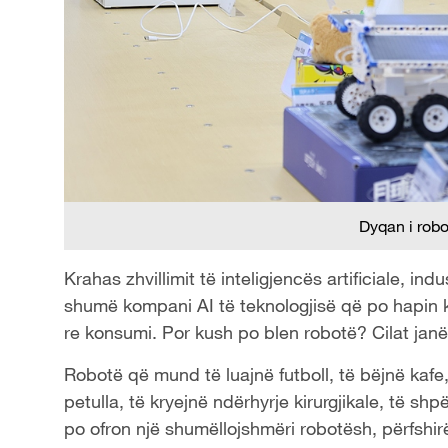
Dyqan i rob
Krahas zhvillimit të inteligjencës artificiale, in
shumë kompani AI të teknologjisë që po hapin ka
re konsumi. Por kush po blen robotë? Cilat janë
Robotë që mund të luajnë futboll, të bëjnë kafe, 
petulla, të kryejnë ndërhyrje kirurgjikale, të sh
po ofron një shumëllojshmëri robotësh, përfsh