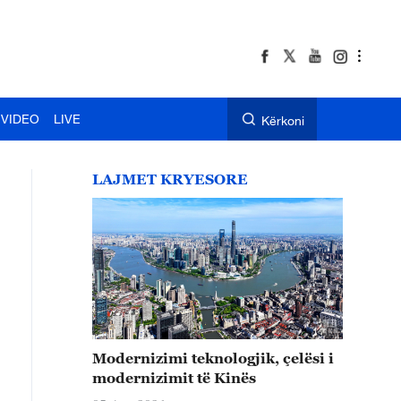
VIDEO
LIVE
Kërkoni
LAJMET KRYESORE
Modernizimi teknologjik, çelësi i
modernizimit të Kinës