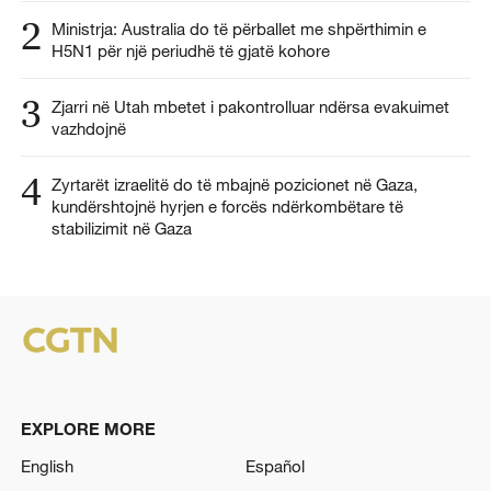
2
Ministrja: Australia do të përballet me shpërthimin e
H5N1 për një periudhë të gjatë kohore
3
Zjarri në Utah mbetet i pakontrolluar ndërsa evakuimet
vazhdojnë
4
Zyrtarët izraelitë do të mbajnë pozicionet në Gaza,
kundërshtojnë hyrjen e forcës ndërkombëtare të
stabilizimit në Gaza
EXPLORE MORE
English
Español