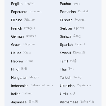
English
پښتو
English
Pashto
Esperanto
Română
Esperanto
Romanian
Filipino
Русский
Filipino
Russian
Français
Српски
French
Serbian
Deutsch
සිංහල
German
Sinhala
Ελληνικά
Español
Greek
Spanish
Hausa
Kiswahili
Hausa
Swahili
עברית
தமிழ்
Hebrew
Tamil
हिन्दी
ไทย
Hindi
Thai
Magyar
Türkçe
Hungarian
Turkish
Bahasa Indonesia
Українська
Indonesian
Ukrainian
Italiano
اردو
Italian
Urdu
日本語
Tiếng Việt
Japanese
Vietnamese