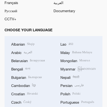
Français
العربية
Русский
Documentary
CCTV+
CHOOSE YOUR LANGUAGE
Shqip
ລາວ
Albanian
Lao
العربية
Bahasa Melayu
Arabic
Malay
Беларуская
Монгол
Belarusian
Mongolian
বাংলা
မြန်မာဘာသာ
Bengali
Myanmar
Български
नेपाली
Bulgarian
Nepali
ខ្មែរ
فارسی
Cambodian
Persian
Hrvatski
Polski
Croatian
Polish
Český
Português
Czech
Portuguese