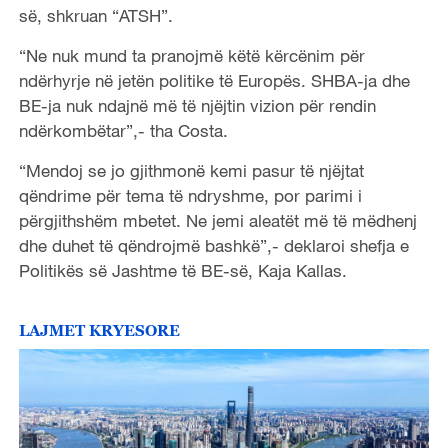
së, shkruan “ATSH”.
“Ne nuk mund ta pranojmë këtë kërcënim për
ndërhyrje në jetën politike të Europës. SHBA-ja dhe
BE-ja nuk ndajnë më të njëjtin vizion për rendin
ndërkombëtar”,- tha Costa.
“Mendoj se jo gjithmonë kemi pasur të njëjtat
qëndrime për tema të ndryshme, por parimi i
përgjithshëm mbetet. Ne jemi aleatët më të mëdhenj
dhe duhet të qëndrojmë bashkë”,- deklaroi shefja e
Politikës së Jashtme të BE-së, Kaja Kallas.
LAJMET KRYESORE