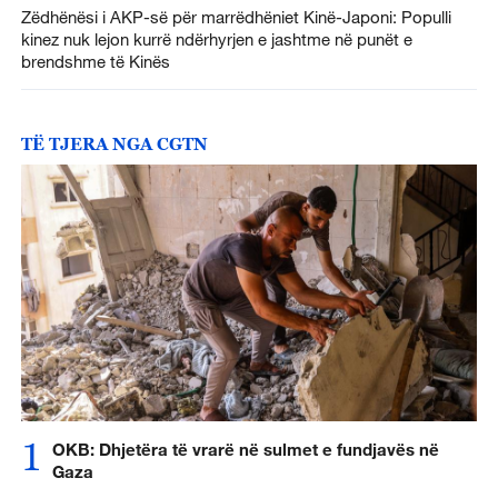
Zëdhënësi i AKP-së për marrëdhëniet Kinë-Japoni: Populli
kinez nuk lejon kurrë ndërhyrjen e jashtme në punët e
brendshme të Kinës
TË TJERA NGA CGTN
1
OKB: Dhjetëra të vrarë në sulmet e fundjavës në
Gaza