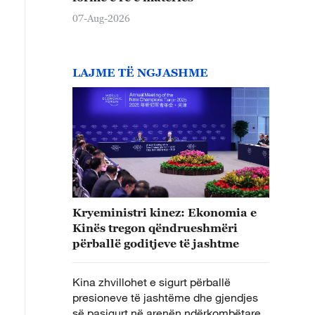
07-Aug-2026
LAJME TË NGJASHME
Kryeministri kinez: Ekonomia e
Kinës tregon qëndrueshmëri
përballë goditjeve të jashtme
Kina zhvillohet e sigurt përballë
presioneve të jashtëme dhe gjendjes
së pasigurt në arenën ndërkombëtare