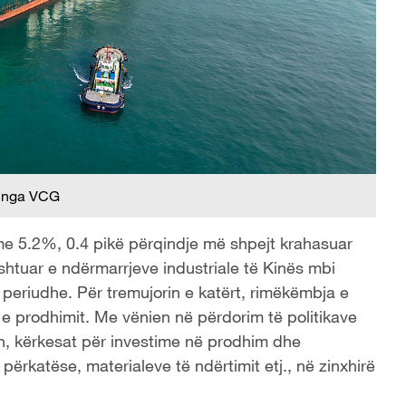
 nga VCG
 me 5.2%, 0.4 pikë përqindje më shpejt krahasuar
e shtuar e ndërmarrjeve industriale të Kinës mbi
 periudhe. Për tremujorin e katërt, rimëkëmbja e
e prodhimit. Me vënien në përdorim të politikave
sh, kërkesat për investime në prodhim dhe
 përkatëse, materialeve të ndërtimit etj., në zinxhirë