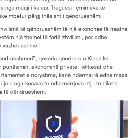
je nga muaji i kaluar. Treguesi i çmimeve të
duke mbetur përgjithësisht i qëndrueshëm.
e zhvillimit të qëndrueshëm të një ekonomie të madhe
vetëm një themel të fortë zhvillimi, por edhe
 të vazhdueshme.
qëndrueshmëri”, qeveria qendrore e Kinës ka
ar punësimin, ekonominë private, kërkesat dhe
epartamentet e ndryshme, kanë ndërmarrë edhe masa
lja e ngarkesave të ndërmarrjeve etj., të cilat e
mi të qëndrueshëm.