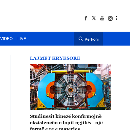
VIDEO
LIVE
Kërkoni
LAJMET KRYESORE
Studiuesit kinezë konfirmojnë
ekzistencën e topit ngjitës - një
formë e re e materies