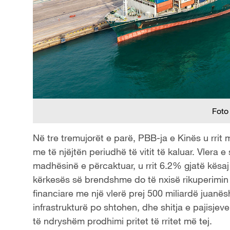
Foto
Në tre tremujorët e parë, PBB-ja e Kinës u rrit
me të njëjtën periudhë të vitit të kaluar. Vlera 
madhësinë e përcaktuar, u rrit 6.2% gjatë kësaj
kërkesës së brendshme do të nxisë rikuperimin 
financiare me një vlerë prej 500 miliardë juanë
infrastrukturë po shtohen, dhe shitja e pajisjeve
të ndryshëm prodhimi pritet të rritet më tej.