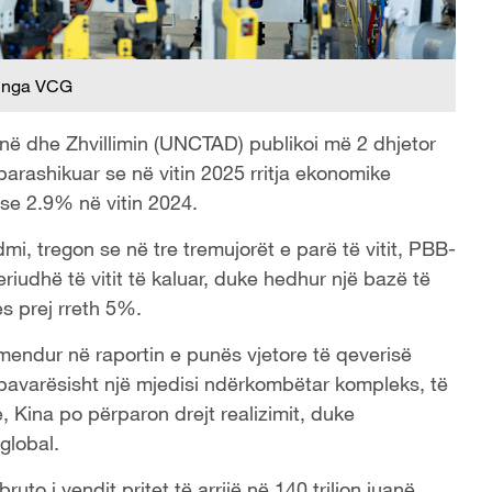
 nga VCG
ë dhe Zhvillimin (UNCTAD) publikoi më 2 dhjetor
parashikuar se në vitin 2025 rritja ekonomike
se 2.9% në vitin 2024.
i, tregon se në tre tremujorët e parë të vitit, PBB-
eriudhë të vitit të kaluar, duke hedhur një bazë të
jes prej rreth 5%.
rmendur në raportin e punës vjetore të qeverisë
et, pavarësisht një mjedisi ndërkombëtar kompleks, të
, Kina po përparon drejt realizimit, duke
global.
uto i vendit pritet të arrijë në 140 trilion juanë