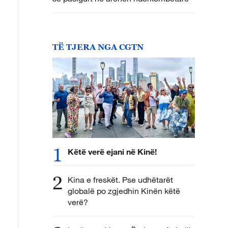
TË TJERA NGA CGTN
1
Këtë verë ejani në Kinë!
2
Kina e freskët. Pse udhëtarët
globalë po zgjedhin Kinën këtë
verë?