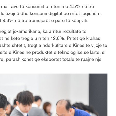
 mallrave të konsumit u rritën me 4.5% në tre
lulëzojnë dhe konsumi digjital po rritet fuqishëm.
t 9.8% në tre tremujorët e parë të këtij viti.
regjet jo-amerikane, ka arritur rezultate të
t në këto tregje u rritën 12.6%. Pritet që krahas
htë shtetit, tregtia ndërkufitare e Kinës të vijojë të
itë e Kinës në produktet e teknologjisë së lartë, si
ë re, parashikohet që eksportet totale të ruajnë një