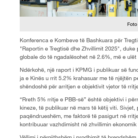
Foto
Konferenca e Kombeve të Bashkuara për Tregtin
"Raportin e Tregtisë dhe Zhvillimit 2025", duke 
globale do të ngadalësohet në 2.6%, më e ulët 
Ndërkohë, një raport i KPMG i publikuar së fundm
ja e Kinës u rrit 5.2% krahasuar me të njëjtën p
shëndoshë për arritjen e objektivit vjetor të rrit
“Rreth 5% rritje e PBB-së” është objektivi i pë
kineze, të publikuar në mars të këtij viti. Sivj
paqëndrueshëm, me faktorë të pasigurt në rritje
kontribuuar vazhdimisht në zhvillimin ekonomik 
Vëllimi i përgjithshëm i prodhimit të brendshëm br