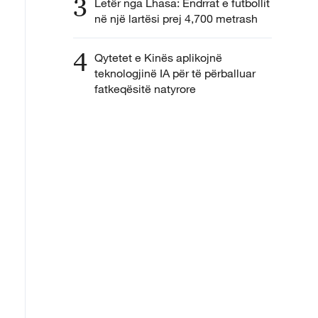
3
Letër nga Lhasa: Ëndrrat e futbollit
në një lartësi prej 4,700 metrash
4
Qytetet e Kinës aplikojnë
teknologjinë IA për të përballuar
fatkeqësitë natyrore