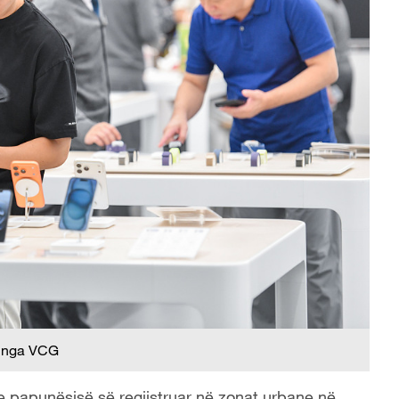
 nga VCG
 papunësisë së regjistruar në zonat urbane në