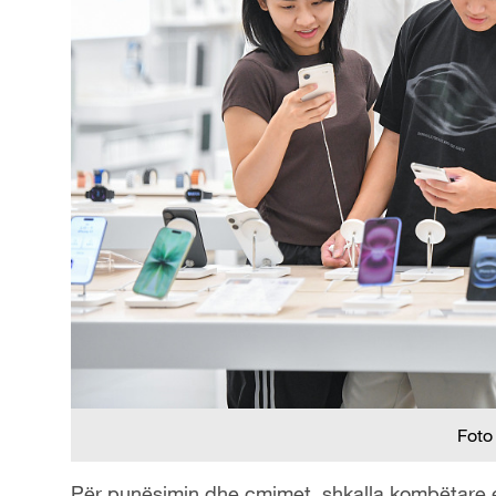
Foto
Për punësimin dhe çmimet, shkalla kombëtare e