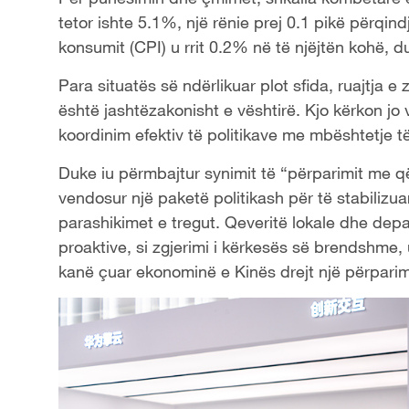
tetor ishte 5.1%, një rënie prej 0.1 pikë përqind
konsumit (CPI) u rrit 0.2% në të njëjtën kohë, 
Para situatës së ndërlikuar plot sfida, ruajtja 
është jashtëzakonisht e vështirë. Kjo kërkon jo 
koordinim efektiv të politikave me mbështetje
Duke iu përmbajtur synimit të “përparimit me 
vendosur një paketë politikash për të stabilizu
parashikimet e tregut. Qeveritë lokale dhe d
proaktive, si zgjerimi i kërkesës së brendshme, u
kanë çuar ekonominë e Kinës drejt një përpari