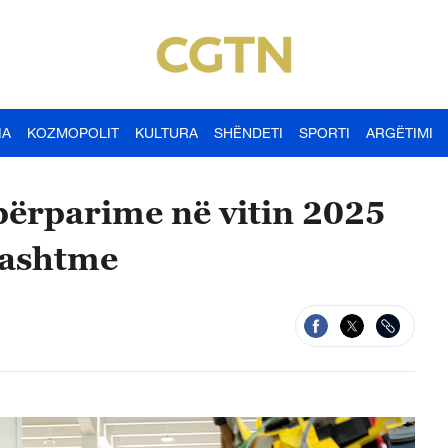
IA
KOZMOPOLIT
KULTURA
SHËNDETI
SPORTI
ARGËTIMI
përparime në vitin 2025
 jashtme