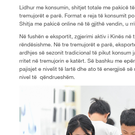
Lidhur me konsumin, shitjet totale me pakicë të
tremujorët e parë. Format e reja të konsumit po 
Shitja me pakicë online në të gjithë vendin, u rri
Në fushën e eksportit, zgjerimi aktiv i Kinës në t
rëndësishme. Në tre tremujorët e parë, eksporte
ardhjes së sezonit tradicional të pikut konsum jas
rritet në tremujorin e katërt. Së bashku me epërs
pajisjet e nivelit të lartë dhe ato të energjisë s
nivel të qëndrueshëm.