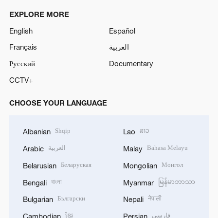
EXPLORE MORE
English
Español
Français
العربية
Русский
Documentary
CCTV+
CHOOSE YOUR LANGUAGE
Shqip
ລາວ
Albanian
Lao
العربية
Bahasa Melayu
Arabic
Malay
Беларуская
Монгол
Belarusian
Mongolian
বাংলা
မြန်မာဘာသာ
Bengali
Myanmar
Български
नेपाली
Bulgarian
Nepali
ខ្មែរ
فارسی
Cambodian
Persian