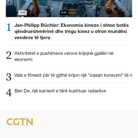
1
Jan-Philipp Büchler: Ekonomia kineze i shton botës
qëndrueshmërinë dhe tregu kinez u ofron mundësi
vendeve të tjera
2
Aktivitetet e pushimeve verore krijojnë gjallëri në
ekonomi
3
Vala e fitnesit për të gjithë krijon një "oqean konsumi" të ri
4
Ben De, një karrierë e tërë kushtuar radarëve