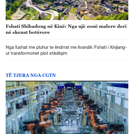
Fshati Shibadong në Kinë: Nga një zonë malore deri
në skenat botërore
Nga fushat me pluhur te ëndrrat me livandë: Fshati i Xinjiang-
ut transformohet plot shkëlqim
TË TJERA NGA CGTN