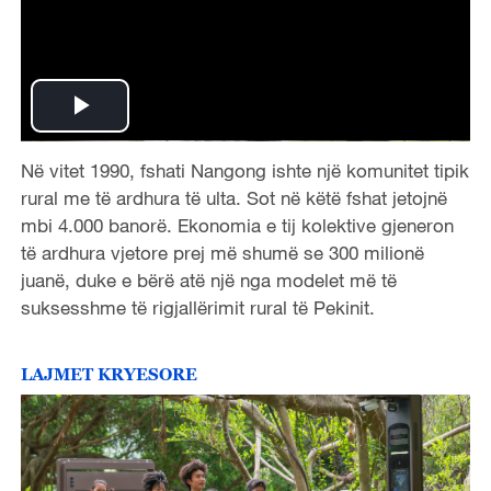
P
Në vitet 1990, fshati Nangong ishte një komunitet tipik
l
rural me të ardhura të ulta. Sot në këtë fshat jetojnë
a
mbi 4.000 banorë. Ekonomia e tij kolektive gjeneron
të ardhura vjetore prej më shumë se 300 milionë
y
juanë, duke e bërë atë një nga modelet më të
suksesshme të rigjallërimit rural të Pekinit.
V
i
LAJMET KRYESORE
d
e