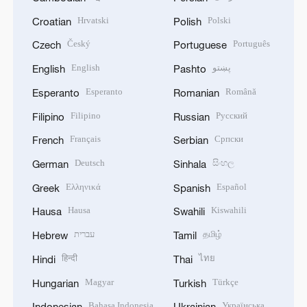
Hrvatski
Polski
Croatian
Polish
Český
Português
Czech
Portuguese
English
پښتو
English
Pashto
Esperanto
Română
Esperanto
Romanian
Filipino
Русский
Filipino
Russian
Français
Српски
French
Serbian
Deutsch
සිංහල
German
Sinhala
Ελληνικά
Español
Greek
Spanish
Hausa
Kiswahili
Hausa
Swahili
עברית
தமிழ்
Hebrew
Tamil
हिन्दी
ไทย
Hindi
Thai
Magyar
Türkçe
Hungarian
Turkish
Bahasa Indonesia
Українська
Indonesian
Ukrainian