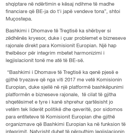
shqiptare në ndërtimin e kësaj ndihme të madhe
financiare që BE-ja do t'i japë vendeve tona”, shtoi
Muçostepa.
Bashkimi i Dhomave të Tregtisë ka shërbyer si
zëdhënës kryesor, duke i çuar problemet e bizneseve
rajonale direkt para Komisionit Europian. Një hap
thelbësor për integrim mbetet harmonizimi i
legjislacionit tonë me atë të BE-së.
“Bashkimi i Dhomave të Tregtisë ka qenë pjesë e
gjithë tryezave që nga viti 2017 me vetë Komisionin
Europian, duke sjellë në një platformë bashkëpunimi
platformën e bizneseve rajonale, të cilat të gjitha
shqetësimet e tyre i kanë shprehur qartësisht jo
vetëm tek liderët politikë dhe qeveritë, por sidomos
para entiteteve të Komisionit Europian dhe gjithë
organizmave që Bashkimi Europian ka në funksion të
integrimit. Natyrisht duhet të përputhim legjislacionin