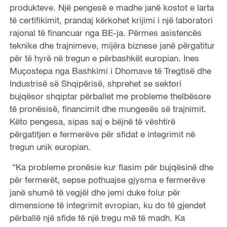
produkteve. Një pengesë e madhe janë kostot e larta
të certifikimit, prandaj kërkohet krijimi i një laboratori
rajonal të financuar nga BE-ja. Përmes asistencës
teknike dhe trajnimeve, mijëra biznese janë përgatitur
për të hyrë në tregun e përbashkët europian. Ines
Muçostepa nga Bashkimi i Dhomave të Tregtisë dhe
Industrisë së Shqipërisë, shprehet se sektori
bujqësor shqiptar përballet me probleme thelbësore
të pronësisë, financimit dhe mungesës së trajnimit.
Këto pengesa, sipas saj e bëjnë të vështirë
përgatitjen e fermerëve për sfidat e integrimit në
tregun unik europian.
“Ka probleme pronësie kur flasim për bujqësinë dhe
për fermerët, sepse pothuajse gjysma e fermerëve
janë shumë të vegjël dhe jemi duke folur për
dimensione të integrimit evropian, ku do të gjendet
përballë një sfide të një tregu më të madh. Ka