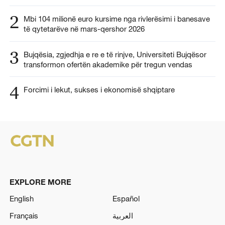
2
Mbi 104 milionë euro kursime nga rivlerësimi i banesave
të qytetarëve në mars-qershor 2026
3
Bujqësia, zgjedhja e re e të rinjve, Universiteti Bujqësor
transformon ofertën akademike për tregun vendas
4
Forcimi i lekut, sukses i ekonomisë shqiptare
EXPLORE MORE
English
Español
Français
العربية