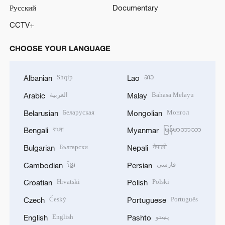
Русский
Documentary
CCTV+
CHOOSE YOUR LANGUAGE
Shqip
ລາວ
Albanian
Lao
العربية
Bahasa Melayu
Arabic
Malay
Беларуская
Монгол
Belarusian
Mongolian
বাংলা
မြန်မာဘာသာ
Bengali
Myanmar
Български
नेपाली
Bulgarian
Nepali
ខ្មែរ
فارسی
Cambodian
Persian
Hrvatski
Polski
Croatian
Polish
Český
Português
Czech
Portuguese
English
پښتو
English
Pashto