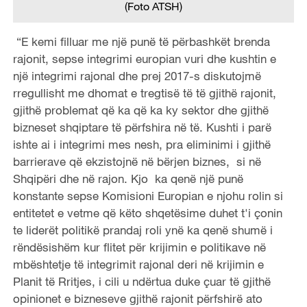
(Foto ATSH)
“E kemi filluar me një punë të përbashkët brenda
rajonit, sepse integrimi europian vuri dhe kushtin e
një integrimi rajonal dhe prej 2017-s diskutojmë
rregullisht me dhomat e tregtisë të të gjithë rajonit,
gjithë problemat që ka që ka ky sektor dhe gjithë
bizneset shqiptare të përfshira në të. Kushti i parë
ishte ai i integrimi mes nesh, pra eliminimi i gjithë
barrierave që ekzistojnë në bërjen biznes, si në
Shqipëri dhe në rajon. Kjo ka qenë një punë
konstante sepse Komisioni Europian e njohu rolin si
entitetet e vetme që këto shqetësime duhet t'i çonin
te liderët politikë prandaj roli ynë ka qenë shumë i
rëndësishëm kur flitet për krijimin e politikave në
mbështetje të integrimit rajonal deri në krijimin e
Planit të Rritjes, i cili u ndërtua duke çuar të gjithë
opinionet e bizneseve gjithë rajonit përfshirë ato