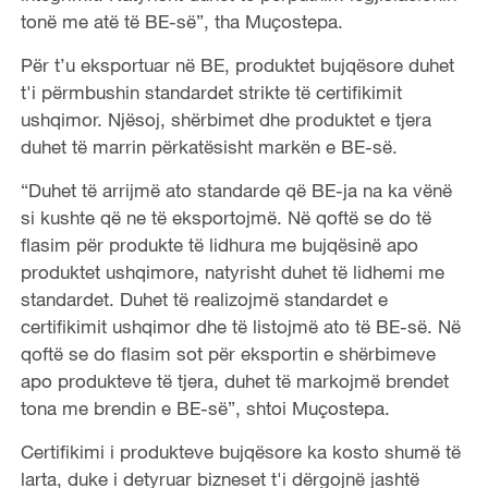
tonë me atë të BE-së”, tha Muçostepa.
Për t’u eksportuar në BE, produktet bujqësore duhet
t'i përmbushin standardet strikte të certifikimit
ushqimor. Njësoj, shërbimet dhe produktet e tjera
duhet të marrin përkatësisht markën e BE-së.
“Duhet të arrijmë ato standarde që BE-ja na ka vënë
si kushte që ne të eksportojmë. Në qoftë se do të
flasim për produkte të lidhura me bujqësinë apo
produktet ushqimore, natyrisht duhet të lidhemi me
standardet. Duhet të realizojmë standardet e
certifikimit ushqimor dhe të listojmë ato të BE-së. Në
qoftë se do flasim sot për eksportin e shërbimeve
apo produkteve të tjera, duhet të markojmë brendet
tona me brendin e BE-së”, shtoi Muçostepa.
Certifikimi i produkteve bujqësore ka kosto shumë të
larta, duke i detyruar bizneset t'i dërgojnë jashtë