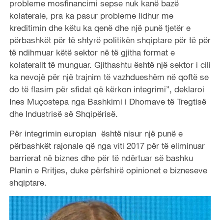
probleme mosfinancimi sepse nuk kanë bazë
kolaterale, pra ka pasur probleme lidhur me
kreditimin dhe këtu ka qenë dhe një punë tjetër e
përbashkët për të shtyrë politikën shqiptare për të për
të ndihmuar këtë sektor në të gjitha format e
kolateralit të munguar. Gjithashtu është një sektor i cili
ka nevojë për një trajnim të vazhdueshëm në qoftë se
do të flasim për sfidat që kërkon integrimi”, deklaroi
Ines Muçostepa nga Bashkimi i Dhomave të Tregtisë
dhe Industrisë së Shqipërisë.
Për integrimin europian është nisur një punë e
përbashkët rajonale që nga viti 2017 për të eliminuar
barrierat në biznes dhe për të ndërtuar së bashku
Planin e Rritjes, duke përfshirë opinionet e bizneseve
shqiptare.