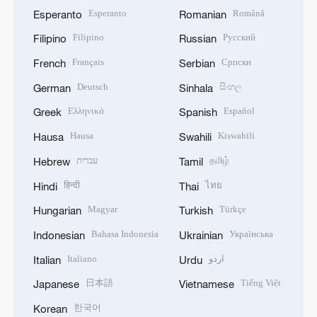
Esperanto
Română
Esperanto
Romanian
Filipino
Русский
Filipino
Russian
Français
Српски
French
Serbian
Deutsch
සිංහල
German
Sinhala
Ελληνικά
Español
Greek
Spanish
Hausa
Kiswahili
Hausa
Swahili
עברית
தமிழ்
Hebrew
Tamil
हिन्दी
ไทย
Hindi
Thai
Magyar
Türkçe
Hungarian
Turkish
Bahasa Indonesia
Українська
Indonesian
Ukrainian
Italiano
اردو
Italian
Urdu
日本語
Tiếng Việt
Japanese
Vietnamese
한국어
Korean