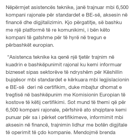
Nëpërmjet asistencës teknike, janë trajnuar mbi 6,500
kompani rajonale për standardet e BE-së, aksesin në
financë dhe digjitalizimin. Kjo përgatitje, së bashku
me një platformë të re komunikimi, i bën këto
kompani të gatshme për të hyrë në tregun e
përbashkët europian.
“Asistenca teknike ka qenë një tjetër trajnim në
kuadrin e bashkëpunimit rajonal ku kemi informuar
bizneset sipas sektorëve të ndryshëm për Këshillin
bujqësor mbi standardet e kërkuara mbi legjislacionin
e BE-së deri në certifikim, duke mbajtur dhomat e
tregtisë në bashkëpunim me Komisionin Europian të
kostove të këtij certifikimi. Sot mund të themi që për
6,500 kompani rajonale, përfshirë ato shqiptare kemi
punuar për sa i përket certifikimeve, informimit mbi
aksesin në financë, trajnimin lidhur me botën digjitale
të operimit të çdo kompanie. Mendojmë brenda