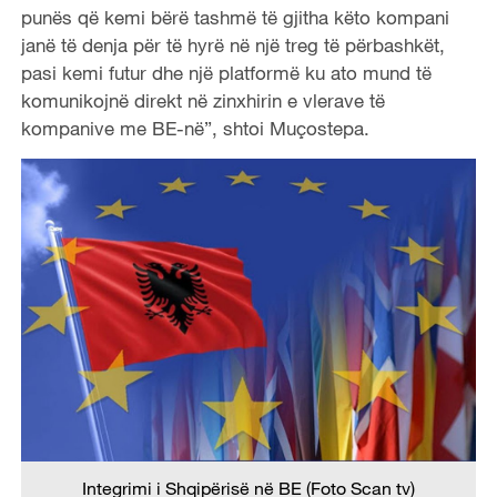
punës që kemi bërë tashmë të gjitha këto kompani
janë të denja për të hyrë në një treg të përbashkët,
pasi kemi futur dhe një platformë ku ato mund të
komunikojnë direkt në zinxhirin e vlerave të
kompanive me BE-në”, shtoi Muçostepa.
Integrimi i Shqipërisë në BE (Foto Scan tv)