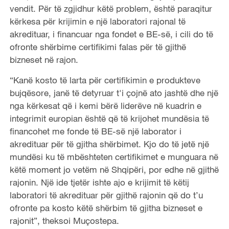
vendit. Për të zgjidhur këtë problem, është paraqitur
kërkesa për krijimin e një laboratori rajonal të
akredituar, i financuar nga fondet e BE-së, i cili do të
ofronte shërbime certifikimi falas për të gjithë
bizneset në rajon.
“Kanë kosto të larta për certifikimin e produkteve
bujqësore, janë të detyruar t'i çojnë ato jashtë dhe një
nga kërkesat që i kemi bërë liderëve në kuadrin e
integrimit europian është që të krijohet mundësia të
financohet me fonde të BE-së një laborator i
akredituar për të gjitha shërbimet. Kjo do të jetë një
mundësi ku të mbështeten certifikimet e munguara në
këtë moment jo vetëm në Shqipëri, por edhe në gjithë
rajonin. Një ide tjetër ishte ajo e krijimit të këtij
laboratori të akredituar për gjithë rajonin që do t’u
ofronte pa kosto këtë shërbim të gjitha bizneset e
rajonit”, theksoi Muçostepa.