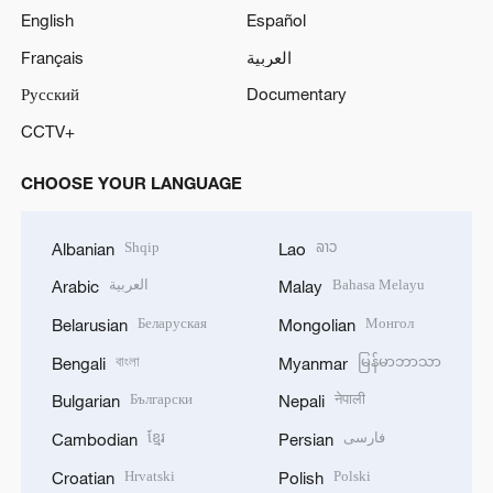
English
Español
Français
العربية
Русский
Documentary
CCTV+
CHOOSE YOUR LANGUAGE
Shqip
ລາວ
Albanian
Lao
العربية
Bahasa Melayu
Arabic
Malay
Беларуская
Монгол
Belarusian
Mongolian
বাংলা
မြန်မာဘာသာ
Bengali
Myanmar
Български
नेपाली
Bulgarian
Nepali
ខ្មែរ
فارسی
Cambodian
Persian
Hrvatski
Polski
Croatian
Polish