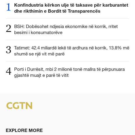
1
Konfindustria kërkon ulje të taksave për karburantet
dhe rikthimin e Bordit të Transparencës
2
BSH: Dobësohet ndjesia ekonomike në korrik, rritet
besimi i konsumatorëve
3
Tatimet: 42.4 miliardë lekë të ardhura në korrik, 13.8% më
shumë se një vit më parë
4
Porti i Durrësit, mbi 2 milionë tonë mallra të përpunuara
gjashtë muajt e parë të vitit
EXPLORE MORE