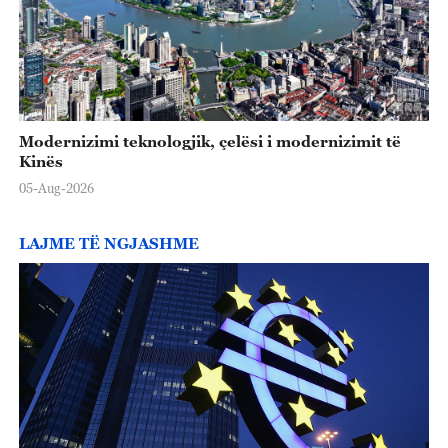
Modernizimi teknologjik, çelësi i modernizimit të
Kinës
05-Aug-2026
LAJME TË NGJASHME