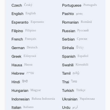
Český
Português
Czech
Portuguese
English
پښتو
English
Pashto
Esperanto
Română
Esperanto
Romanian
Filipino
Русский
Filipino
Russian
Français
Српски
French
Serbian
Deutsch
සිංහල
German
Sinhala
Ελληνικά
Español
Greek
Spanish
Hausa
Kiswahili
Hausa
Swahili
עברית
தமிழ்
Hebrew
Tamil
हिन्दी
ไทย
Hindi
Thai
Magyar
Türkçe
Hungarian
Turkish
Bahasa Indonesia
Українська
Indonesian
Ukrainian
Italiano
اردو
Italian
Urdu