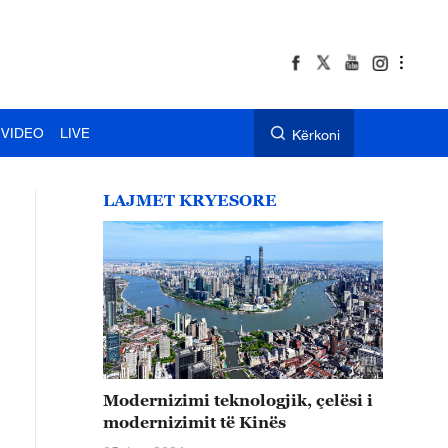
VIDEO
LIVE
Kërkoni
LAJMET KRYESORE
Modernizimi teknologjik, çelësi i
modernizimit të Kinës