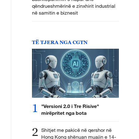
qëndrueshmërinë e zinxhirit industrial
në samitin e biznesit
TË TJERA NGA CGTN
1
"Versioni 2.0 i Tre Risive"
mirëpritet nga bota
2
Shitjet me pakicë në qershor në
Hong Kong shënuan muajin e 14-