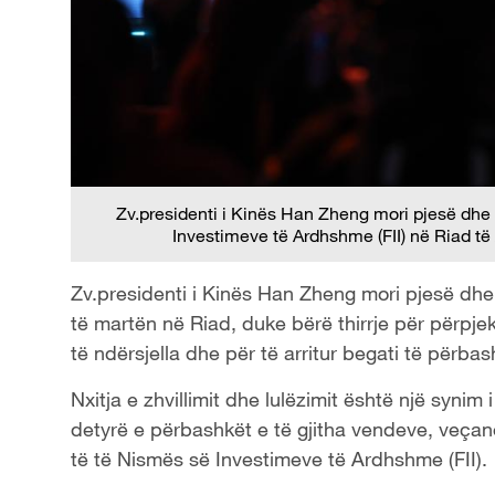
Zv.presidenti i Kinës Han Zheng mori pjesë dhe 
Investimeve të Ardhshme (FII) në Riad të
Zv.presidenti i Kinës Han Zheng mori pjesë dhe 
të martën në Riad, duke bërë thirrje për përpj
të ndërsjella dhe për të arritur begati të përbas
Nxitja e zhvillimit dhe lulëzimit është një syn
detyrë e përbashkët e të gjitha vendeve, veçanër
të të Nismës së Investimeve të Ardhshme (FII).