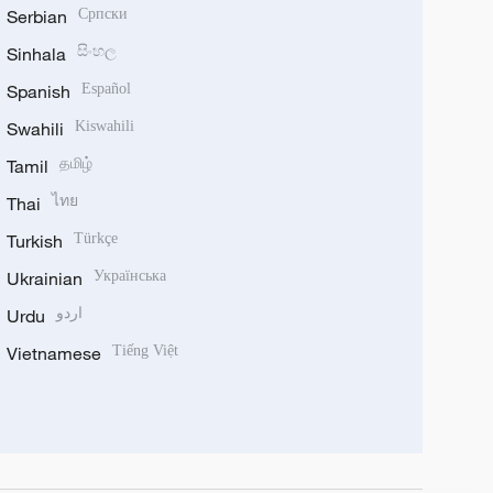
Serbian
Српски
Sinhala
සිංහල
Spanish
Español
Swahili
Kiswahili
Tamil
தமிழ்
Thai
ไทย
Turkish
Türkçe
Ukrainian
Українська
Urdu
اردو
Vietnamese
Tiếng Việt