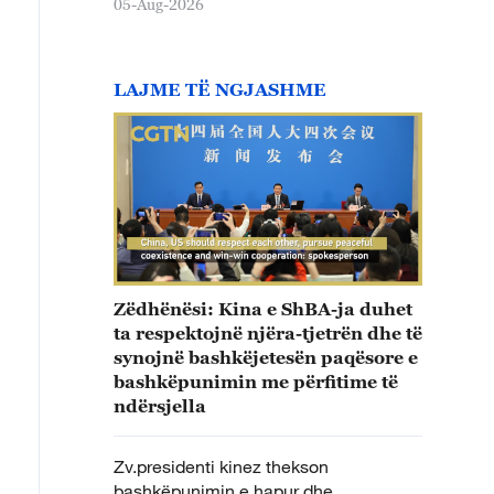
05-Aug-2026
LAJME TË NGJASHME
Zëdhënësi: Kina e ShBA-ja duhet
ta respektojnë njëra-tjetrën dhe të
synojnë bashkëjetesën paqësore e
bashkëpunimin me përfitime të
ndërsjella
Zv.presidenti kinez thekson
bashkëpunimin e hapur dhe