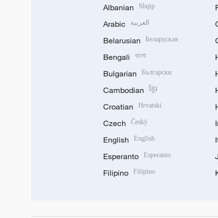
Albanian
Shqip
Arabic
العربية
Belarusian
Беларуская
Bengali
বাংলা
Bulgarian
Български
Cambodian
ខ្មែរ
Croatian
Hrvatski
Czech
Český
English
English
Esperanto
Esperanto
Filipino
Filipino