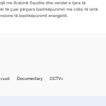
ojë me Arabinë Saudite dhe vendet e tjera të
për të çuar përpara bashkëpunimin me cilësi të lartë
nsione të bashkëpunimit energjetik.
сский
Documentary
CCTV+