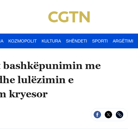
IA
KOZMOPOLIT
KULTURA
SHËNDETI
SPORTI
ARGËTIMI
it bashkëpunimin me
dhe lulëzimin e
m kryesor