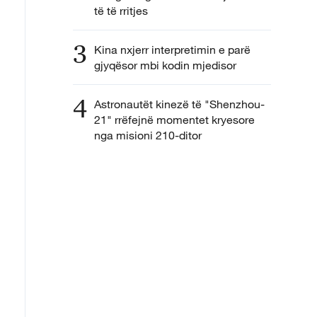
të të rritjes
3
Kina nxjerr interpretimin e parë
gjyqësor mbi kodin mjedisor
4
Astronautët kinezë të "Shenzhou-
21" rrëfejnë momentet kryesore
nga misioni 210-ditor