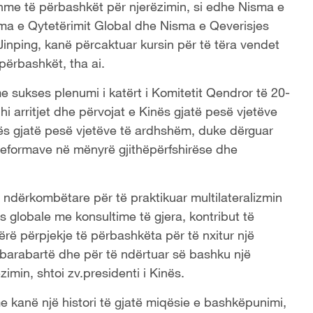
dhme të përbashkët për njerëzimin, si edhe Nisma e
isma e Qytetërimit Global dhe Nisma e Qeverisjes
Jinping, kanë përcaktuar kursin për të tëra vendet
 përbashkët, tha ai.
e sukses plenumi i katërt i Komitetit Qendror të 20-
hi arritjet dhe përvojat e Kinës gjatë pesë vjetëve
inës gjatë pesë vjetëve të ardhshëm, duke dërguar
ë reformave në mënyrë gjithëpërfshirëse dhe
ndërkombëtare për të praktikuar multilateralizmin
es globale me konsultime të gjera, kontribut të
ërë përpjekje të përbashkëta për të nxitur një
 barabartë dhe për të ndërtuar së bashku një
min, shtoi zv.presidenti i Kinës.
 kanë një histori të gjatë miqësie e bashkëpunimi,