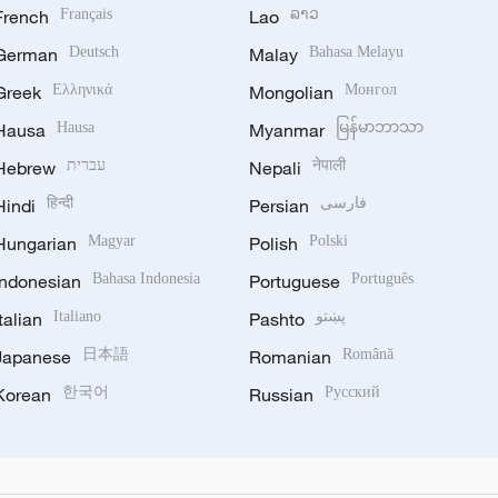
French
Français
Lao
ລາວ
German
Deutsch
Malay
Bahasa Melayu
Greek
Ελληνικά
Mongolian
Монгол
Hausa
Hausa
Myanmar
မြန်မာဘာသာ
Hebrew
עברית
Nepali
नेपाली
Hindi
हिन्दी
Persian
فارسی
Hungarian
Magyar
Polish
Polski
Indonesian
Bahasa Indonesia
Portuguese
Português
Italian
Italiano
Pashto
پښتو
Japanese
日本語
Romanian
Română
Korean
한국어
Russian
Русский