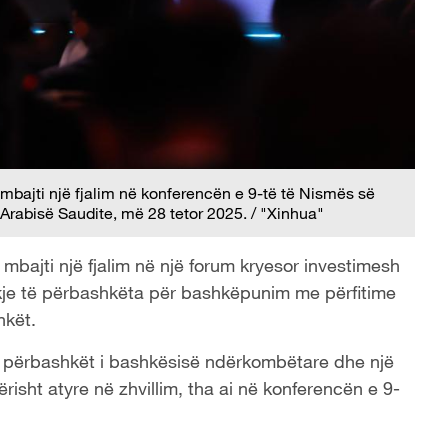
mbajti një fjalim në konferencën e 9-të të Nismës së
 Arabisë Saudite, më 28 tetor 2025. / "Xinhua"
mbajti një fjalim në një forum kryesor investimesh
ekje të përbashkëta për bashkëpunim me përfitime
hkët.
im i përbashkët i bashkësisë ndërkombëtare dhe një
isht atyre në zhvillim, tha ai në konferencën e 9-