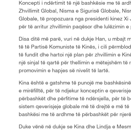
Koncepti i ndërtimit të një bashkësie me të ar
Zhvillimit Global, Nisma e Sigurisë Globale, N
Globale, të propozuara nga presidenti kinez Xi 
për të arritur zhvillimin paqësor dhe lulëzimin e
Disa ditë më parë, vuri në dukje Han, u mbajt m
të të Partisë Komuniste të Kinës, i cili përmblod
të fundit dhe hartoi një plan për zhvillimin e K
një sinjal të qartë për thellimin e mëtejshëm t
promovimin e hapjes së nivelit të lartë.
Kina është e gatshme të punojë me bashkësinë 
e mirëfilltë, për të ndjekur konceptin e qeverisj
përbashkët dhe përfitime të ndërsjella, për të b
sistem qeverisjeje globale më të drejtë e më të
bashkësi me të ardhme të përbashkët për njerëzi
Duke vënë në dukje se Kina dhe Lindja e Mesme