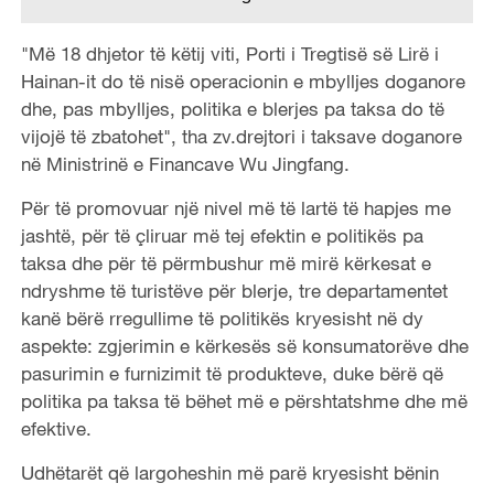
"Më 18 dhjetor të këtij viti, Porti i Tregtisë së Lirë i
Hainan-it do të nisë operacionin e mbylljes doganore
dhe, pas mbylljes, politika e blerjes pa taksa do të
vijojë të zbatohet", tha zv.drejtori i taksave doganore
në Ministrinë e Financave Wu Jingfang.
Për të promovuar një nivel më të lartë të hapjes me
jashtë, për të çliruar më tej efektin e politikës pa
taksa dhe për të përmbushur më mirë kërkesat e
ndryshme të turistëve për blerje, tre departamentet
kanë bërë rregullime të politikës kryesisht në dy
aspekte: zgjerimin e kërkesës së konsumatorëve dhe
pasurimin e furnizimit të produkteve, duke bërë që
politika pa taksa të bëhet më e përshtatshme dhe më
efektive.
Udhëtarët që largoheshin më parë kryesisht bënin