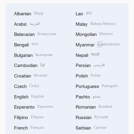
Shqip
ລາວ
Albanian
Lao
العربية
Bahasa Melayu
Arabic
Malay
Беларуская
Монгол
Belarusian
Mongolian
বাংলা
မြန်မာဘာသာ
Bengali
Myanmar
Български
नेपाली
Bulgarian
Nepali
ខ្មែរ
فارسی
Cambodian
Persian
Hrvatski
Polski
Croatian
Polish
Český
Português
Czech
Portuguese
English
پښتو
English
Pashto
Esperanto
Română
Esperanto
Romanian
Filipino
Русский
Filipino
Russian
Français
Српски
French
Serbian