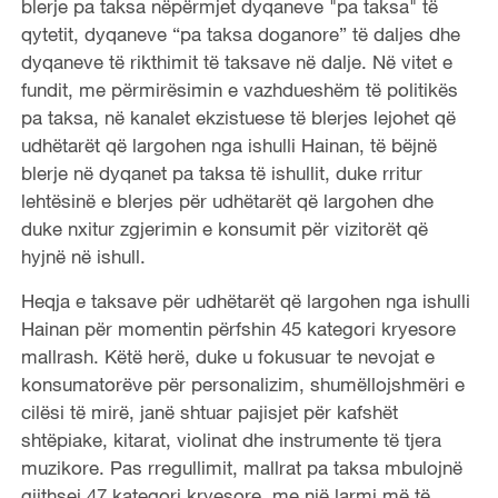
blerje pa taksa nëpërmjet dyqaneve "pa taksa" të
qytetit, dyqaneve “pa taksa doganore” të daljes dhe
dyqaneve të rikthimit të taksave në dalje. Në vitet e
fundit, me përmirësimin e vazhdueshëm të politikës
pa taksa, në kanalet ekzistuese të blerjes lejohet që
udhëtarët që largohen nga ishulli Hainan, të bëjnë
blerje në dyqanet pa taksa të ishullit, duke rritur
lehtësinë e blerjes për udhëtarët që largohen dhe
duke nxitur zgjerimin e konsumit për vizitorët që
hyjnë në ishull.
Heqja e taksave për udhëtarët që largohen nga ishulli
Hainan për momentin përfshin 45 kategori kryesore
mallrash. Këtë herë, duke u fokusuar te nevojat e
konsumatorëve për personalizim, shumëllojshmëri e
cilësi të mirë, janë shtuar pajisjet për kafshët
shtëpiake, kitarat, violinat dhe instrumente të tjera
muzikore. Pas rregullimit, mallrat pa taksa mbulojnë
gjithsej 47 kategori kryesore, me një larmi më të