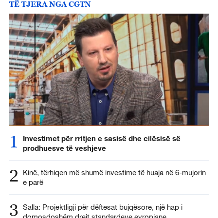
TË TJERA NGA CGTN
1
Investimet për rritjen e sasisë dhe cilësisë së
prodhuesve të veshjeve
2
Kinë, tërhiqen më shumë investime të huaja në 6-mujorin
e parë
3
Salla: Projektligji për dëftesat bujqësore, një hap i
domosdoshëm drejt standardeve evropiane