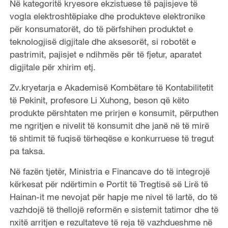
Në kategoritë kryesore ekzistuese të pajisjeve të
vogla elektroshtëpiake dhe produkteve elektronike
për konsumatorët, do të përfshihen produktet e
teknologjisë digjitale dhe aksesorët, si robotët e
pastrimit, pajisjet e ndihmës për të fjetur, aparatet
digjitale për xhirim etj.
Zv.kryetarja e Akademisë Kombëtare të Kontabilitetit
të Pekinit, profesore Li Xuhong, beson që këto
produkte përshtaten me prirjen e konsumit, përputhen
me ngritjen e nivelit të konsumit dhe janë në të mirë
të shtimit të fuqisë tërheqëse e konkurruese të tregut
pa taksa.
Në fazën tjetër, Ministria e Financave do të integrojë
kërkesat për ndërtimin e Portit të Tregtisë së Lirë të
Hainan-it me nevojat për hapje me nivel të lartë, do të
vazhdojë të thellojë reformën e sistemit tatimor dhe të
nxitë arritjen e rezultateve të reja të vazhdueshme në