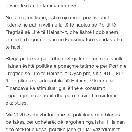
diversifikuara të konsumatorëve.
Në të njëjtën kohë, është një sinjal pozitiv për të
nxjerrë në pah nivelin e lartë të hapjes së Portit të
Tregtisë së Lirë të Hainan-it, dhe është i dobishëm
për të tërhequr më shumë konsumatorë vendas dhe
të huaj.
Blerja pa taksa për udhëtarët që largohen nga ishulli
Hainan është politika e posaçme tatimore për Portin e
Tregtisë së Lirë të Hainan-it. Qysh prej vitit 2011, kur
fillon pika eksperimentale në Hainan, Ministria e
Financave ka stimuluar gjallërinë e konsumit
nëpërmjet inovacionit dhe përmirësimit të sistemit
ekzistues.
Më 2020 është zbatuar më tej politika e re e blerjes
pa taksa për udhëtarët që largohen nga ishulli Hainan
dhe efektet e kësaj politike janë çliruar vazhdimisht.