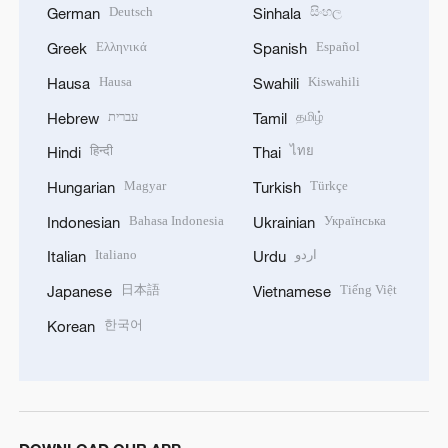
Deutsch
සිංහල
German
Sinhala
Ελληνικά
Español
Greek
Spanish
Hausa
Kiswahili
Hausa
Swahili
עברית
தமிழ்
Hebrew
Tamil
हिन्दी
ไทย
Hindi
Thai
Magyar
Türkçe
Hungarian
Turkish
Bahasa Indonesia
Українська
Indonesian
Ukrainian
Italiano
اردو
Italian
Urdu
日本語
Tiếng Việt
Japanese
Vietnamese
한국어
Korean