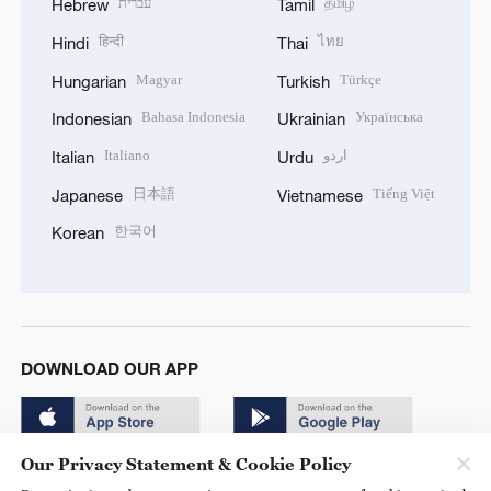
עברית
தமிழ்
Hebrew
Tamil
हिन्दी
ไทย
Hindi
Thai
Magyar
Türkçe
Hungarian
Turkish
Bahasa Indonesia
Українська
Indonesian
Ukrainian
Italiano
اردو
Italian
Urdu
日本語
Tiếng Việt
Japanese
Vietnamese
한국어
Korean
DOWNLOAD OUR APP
Our Privacy Statement & Cookie Policy