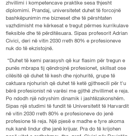
zhvillimi i kompetencave praktike sesa thjesht
diplomimi. Prandaj, universitetet duhet të forcojnë
bashkëpunimin me bizneset dhe të përshtaten
vazhdimisht me kërkesat e tregut përmes kurrikulave
fleksible dhe të përditësuara. Sipas profesorit Adrian
Civici, deri në vitin 2030 rreth 80% e profesioneve
nuk do të ekzistojnë.
“Duhet të kemi parasysh që kur flasim për tregun e
punës mbrapa tij qëndrojnë profesionet, skillsat ose
cilësitë që duhet të kesh dhe njohuritë, grupe të
caktuara njohurish që duhet të ketë gjithsecili për t'u
bërë profesionist në varësi me gjithë zhvillimet e reja.
Po ndodh një ndryshim dinamik i jashtëzakonshëm.
Sipas një studimi të fundit të Universitetit të Harvardit
në vitin 2030 rreth 80% e profesioneve do jenë
profesione të reja. Një pjesë e madhe e tyre akoma
nuk kanë lindur dhe janë krijuar. Pra do të krijohen