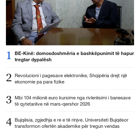
1
BE-Kinë: domosdoshmëria e bashkëpunimit të hapur
tregtar dypalësh
2
Revolucioni i pagesave elektronike, Shqipëria drejt një
ekonomie pa para fizike
3
Mbi 104 milionë euro kursime nga rivlerësimi i banesave
të qytetarëve në mars-qershor 2026
4
Bujqësia, zgjedhja e re e të rinjve, Universiteti Bujqësor
transformon ofertën akademike për tregun vendas