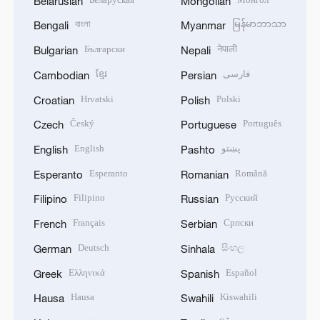
Belarusian
Mongolian
বাংলা
မြန်မာဘာသာ
Bengali
Myanmar
Български
नेपाली
Bulgarian
Nepali
ខ្មែរ
فارسی
Cambodian
Persian
Hrvatski
Polski
Croatian
Polish
Český
Português
Czech
Portuguese
English
پښتو
English
Pashto
Esperanto
Română
Esperanto
Romanian
Filipino
Русский
Filipino
Russian
Français
Српски
French
Serbian
Deutsch
සිංහල
German
Sinhala
Ελληνικά
Español
Greek
Spanish
Hausa
Kiswahili
Hausa
Swahili