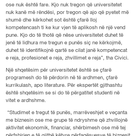
ose nuk është fare. Kjo nuk tregon që universitetet
nuk kanë më rëndësi, por tregon që ajo që pyetet më
shumë dhe kërkohet sot është çfarë lloj
kompetencash ti ke kur vjen të aplikosh në një vend
pune. Kjo do të thotë që nëse universitetet duhet të
jenë të lidhura me tregun e punës siç ne kërkojmë,
duhet të identifikojnë qartë se cilat janë kompetencat
e reja, profesionet e reja, zhvillimet e reja”, tha Civici.
Një shqetësim për universitetet është se çfarë
programesh do të përdorin në të ardhmen, çfarë
kurrikulash, apo literature. Për ekspertët gjithashtu
është shqetësim se si do të përgatitet studenti në
vitet e ardhshme.
“Studimet e tregut të punës, marrëveshjet e veçanta
me biznesin ose me grupe të ndryshme që zhvillojnë
aktivitet ekonomik, financiar, shërbimesh ose më tej
përfshirjen e të gjithë këtyre përfaqësuesve të biznesit