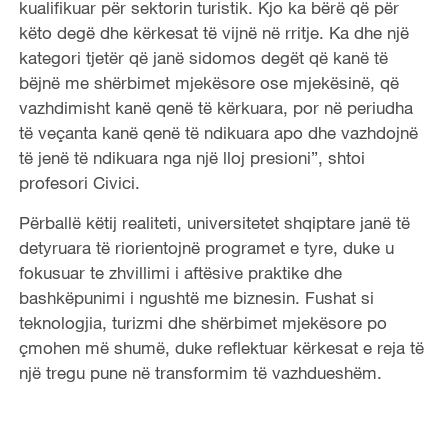
kualifikuar për sektorin turistik. Kjo ka bërë që për
këto degë dhe kërkesat të vijnë në rritje. Ka dhe një
kategori tjetër që janë sidomos degët që kanë të
bëjnë me shërbimet mjekësore ose mjekësinë, që
vazhdimisht kanë qenë të kërkuara, por në periudha
të veçanta kanë qenë të ndikuara apo dhe vazhdojnë
të jenë të ndikuara nga një lloj presioni”, shtoi
profesori Civici.
Përballë këtij realiteti, universitetet shqiptare janë të
detyruara të riorientojnë programet e tyre, duke u
fokusuar te zhvillimi i aftësive praktike dhe
bashkëpunimi i ngushtë me biznesin. Fushat si
teknologjia, turizmi dhe shërbimet mjekësore po
çmohen më shumë, duke reflektuar kërkesat e reja të
një tregu pune në transformim të vazhdueshëm.