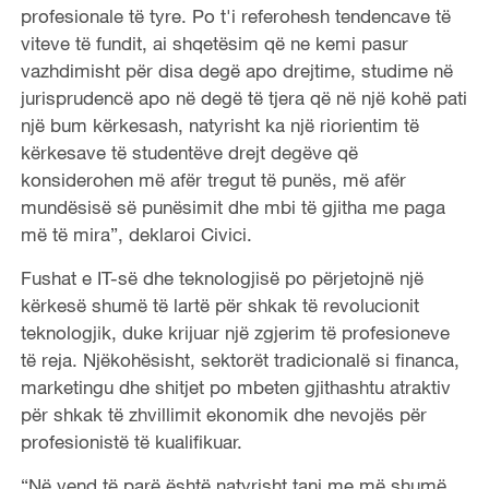
profesionale të tyre. Po t'i referohesh tendencave të
viteve të fundit, ai shqetësim që ne kemi pasur
vazhdimisht për disa degë apo drejtime, studime në
jurisprudencë apo në degë të tjera që në një kohë pati
një bum kërkesash, natyrisht ka një riorientim të
kërkesave të studentëve drejt degëve që
konsiderohen më afër tregut të punës, më afër
mundësisë së punësimit dhe mbi të gjitha me paga
më të mira”, deklaroi Civici.
Fushat e IT-së dhe teknologjisë po përjetojnë një
kërkesë shumë të lartë për shkak të revolucionit
teknologjik, duke krijuar një zgjerim të profesioneve
të reja. Njëkohësisht, sektorët tradicionalë si financa,
marketingu dhe shitjet po mbeten gjithashtu atraktiv
për shkak të zhvillimit ekonomik dhe nevojës për
profesionistë të kualifikuar.
“Në vend të parë është natyrisht tani me më shumë