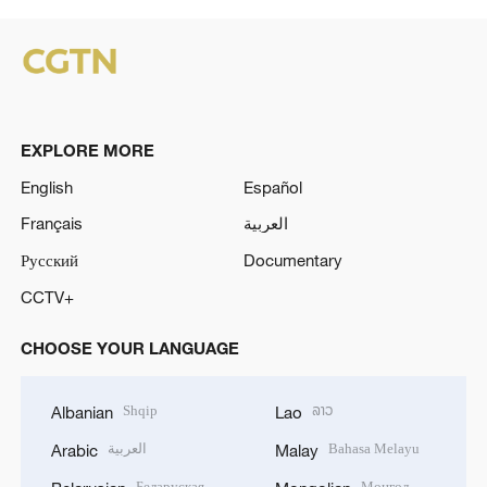
EXPLORE MORE
English
Español
Français
العربية
Русский
Documentary
CCTV+
CHOOSE YOUR LANGUAGE
Shqip
ລາວ
Albanian
Lao
العربية
Bahasa Melayu
Arabic
Malay
Беларуская
Монгол