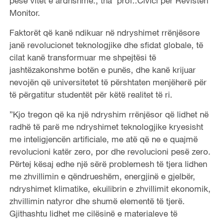
pesë vitet e ardhshme:, tha prof..Civici për Revistën
Monitor.
Faktorët që kanë ndikuar në ndryshimet rrënjësore
janë revolucionet teknologjike dhe sfidat globale, të
cilat kanë transformuar me shpejtësi të
jashtëzakonshme botën e punës, dhe kanë krijuar
nevojën që universitetet të përshtaten menjëherë për
të përgatitur studentët për këtë realitet të ri.
”Kjo tregon që ka një ndryshim rrënjësor që lidhet në
radhë të parë me ndryshimet teknologjike kryesisht
me inteligjencën artificiale, me atë që ne e quajmë
revolucioni katër zero, por dhe revolucioni pesë zero.
Përtej kësaj edhe një sërë problemesh të tjera lidhen
me zhvillimin e qëndrueshëm, energjinë e gjelbër,
ndryshimet klimatike, ekuilibrin e zhvillimit ekonomik,
zhvillimin natyror dhe shumë elementë të tjerë.
Gjithashtu lidhet me cilësinë e materialeve të