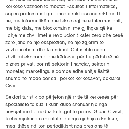
kërkesë vazhdon të mbetet Fakulteti i Informatikës,
sepse profesionet që lidhen direkt ose indirekt me IT-
në, me informatikën, me teknologjinë e informacionit,
me big data, me blockchainin, me gjithçka që ka
lidhje me zhvillimet e revolucionit katër zero dhe pesë
zero janë në një eksplozion, në një zgjerim të
vazhdueshëm dhe kjo ndihet. Gjithashtu edhe
zhvillimi ekonomik dhe kërkesat për t'u përfshirë në
biznes privat, por në sektorin financiar, sektorin
monetar, marketingu sidomos edhe shitja është
shumë në modë për sa i përket kërkesave”, deklaroi
Civici.
Sektori turistik po përjeton një rritje të kërkesës për
specialistë të kualifikuar, duke shënuar një nga
nevojat më të mëdha të tregut të punës. Sipas Civicit,
fusha mjekësore mbetet një degë gjithnjë e kërkuar,
megjithëse ndikon periodikisht nga presione të