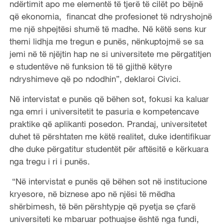
ndërtimit apo me elementë të tjerë të cilët po bëjnë
që ekonomia, financat dhe profesionet të ndryshojnë
me një shpejtësi shumë të madhe. Në këtë sens kur
themi lidhja me tregun e punës, nënkuptojmë se sa
jemi në të njëjtin hap ne si universitete me përgatitjen
e studentëve në funksion të të gjithë këtyre
ndryshimeve që po ndodhin”, deklaroi Civici.
Në intervistat e punës që bëhen sot, fokusi ka kaluar
nga emri i universitetit te pasuria e kompetencave
praktike që aplikanti posedon. Prandaj, universitetet
duhet të përshtaten me këtë realitet, duke identifikuar
dhe duke përgatitur studentët për aftësitë e kërkuara
nga tregu i ri i punës.
“Në intervistat e punës që bëhen sot në institucione
kryesore, në biznese apo në njësi të mëdha
shërbimesh, të bën përshtypje që pyetja se çfarë
universiteti ke mbaruar pothuajse është nga fundi,