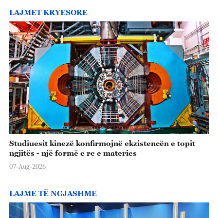
LAJMET KRYESORE
Studiuesit kinezë konfirmojnë ekzistencën e topit
ngjitës - një formë e re e materies
07-Aug-2026
LAJME TË NGJASHME