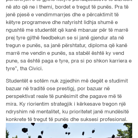
në ato që ne i themi, bordet e tregut të punës. Pra të
jenë pjesë e vendimmarrjes dhe e përcaktimit të
këtyre programeve dhe natyrisht lidhja shumë e
ngushtë me studentët që kanë mbaruar për të marrë
prej tyre gjithë feedbekun se si janë gjendur ata në
tregun e punës, sa janë përshtatur, diploma që kanë
marrë me vendin e punës, sa stabël është ky vend
pune, sa është paga e tyre, pra si po shkon karriera e
tyre”, tha Civici.
Studentët e sotëm nuk zgjedhin më degët e studimit
bazuar në traditë ose prestigj, por bazuar në
perspektivat reale të punësimit dhe pagave më të
mira. Ky riorientim strategjik i kërkesave tregon një
ndryshim në mentalitet, ku prioritetet janë mundësitë
konkrete të tregut të punës dhe suksesi profesional.