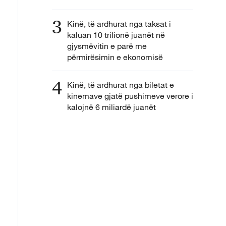
3
Kinë, të ardhurat nga taksat i
kaluan 10 trilionë juanët në
gjysmëvitin e parë me
përmirësimin e ekonomisë
4
Kinë, të ardhurat nga biletat e
kinemave gjatë pushimeve verore i
kalojnë 6 miliardë juanët