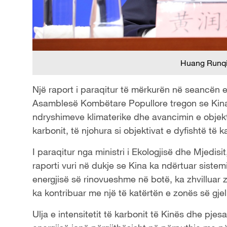
Huang Runqi
Një raport i paraqitur të mërkurën në seancën
Asamblesë Kombëtare Popullore tregon se Kina
ndryshimeve klimaterike dhe avancimin e objekti
karbonit, të njohura si objektivat e dyfishtë të 
I paraqitur nga ministri i Ekologjisë dhe Mjedisi
raporti vuri në dukje se Kina ka ndërtuar siste
energjisë së rinovueshme në botë, ka zhvilluar zi
ka kontribuar me një të katërtën e zonës së gjel
Ulja e intensitetit të karbonit të Kinës dhe pje