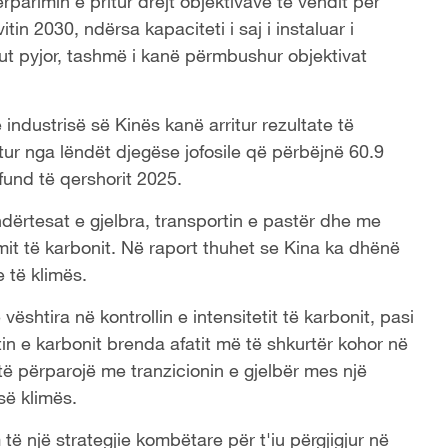
rparimin e pritur drejt objektivave të vendit për
tin 2030, ndërsa kapaciteti i saj i instaluar i
tokut pyjor, tashmë i kanë përmbushur objektivat
 industrisë së Kinës kanë arritur rezultate të
ur nga lëndët djegëse jofosile që përbëjnë 60.9
 fund të qershorit 2025.
ndërtesat e gjelbra, transportin e pastër dhe me
mit të karbonit. Në raport thuhet se Kina ka dhënë
 të klimës.
ështira në kontrollin e intensitetit të karbonit, pasi
etin e karbonit brenda afatit më të shkurtër kohor në
 të përparojë me tranzicionin e gjelbër mes një
së klimës.
ë një strategjie kombëtare për t'iu përgjigjur në