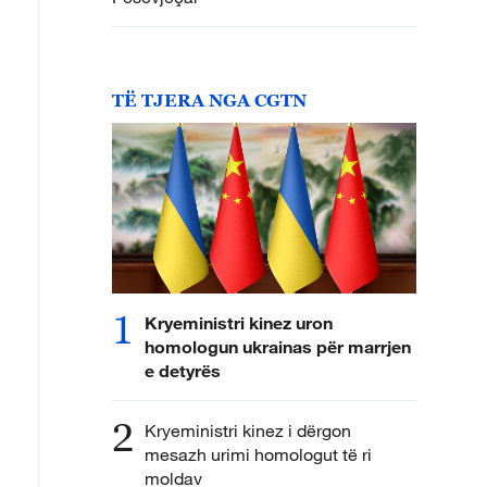
TË TJERA NGA CGTN
1
Kryeministri kinez uron
homologun ukrainas për marrjen
e detyrës
2
Kryeministri kinez i dërgon
mesazh urimi homologut të ri
moldav