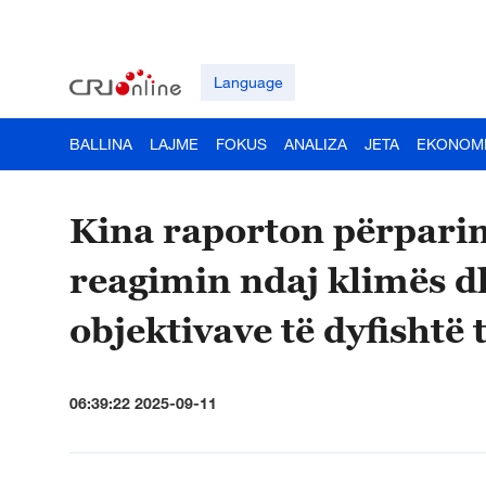
Language
BALLINA
LAJME
FOKUS
ANALIZA
JETA
EKONOM
Kina raporton përpari
reagimin ndaj klimës d
objektivave të dyfishtë 
06:39:22 2025-09-11