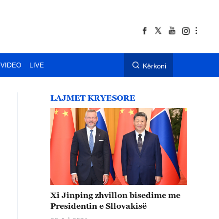
VIDEO
LIVE
Kërkoni
LAJMET KRYESORE
Xi Jinping zhvillon bisedime me
Presidentin e Sllovakisë