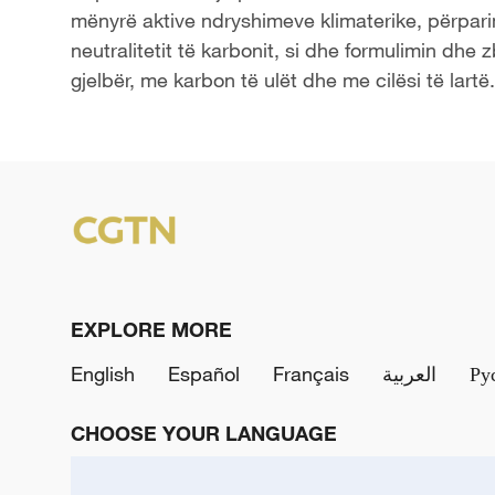
mënyrë aktive ndryshimeve klimaterike, përpar
neutralitetit të karbonit, si dhe formulimin dhe z
gjelbër, me karbon të ulët dhe me cilësi të lartë.
EXPLORE MORE
English
Español
Français
العربية
Ру
CHOOSE YOUR LANGUAGE