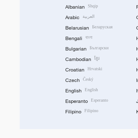
Albanian
Shqip
Arabic
العربية
Belarusian
Беларуская
Bengali
বাংলা
Bulgarian
Български
Cambodian
ខ្មែរ
Croatian
Hrvatski
Czech
Český
English
English
Esperanto
Esperanto
Filipino
Filipino