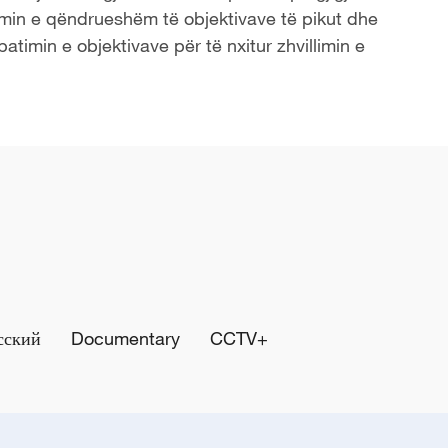
imin e qëndrueshëm të objektivave të pikut dhe
batimin e objektivave për të nxitur zhvillimin e
сский
Documentary
CCTV+