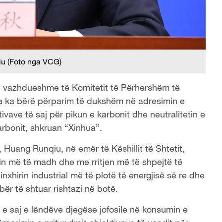
u (Foto nga VCG)
 e vazhdueshme të Komitetit të Përhershëm të
 ka bërë përparim të dukshëm në adresimin e
vave të saj për pikun e karbonit dhe neutralitetin e
karbonit, shkruan “Xinhua”.
t, Huang Runqiu, në emër të Këshillit të Shtetit,
min më të madh dhe me rritjen më të shpejtë të
nxhirin industrial më të plotë të energjisë së re dhe
bër të shtuar rishtazi në botë.
sa e saj e lëndëve djegëse jofosile në konsumin e