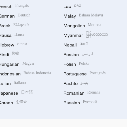
French
Français
Lao
ລາວ
German
Deutsch
Malay
Bahasa Melayu
Greek
Ελληνικά
Mongolian
Монгол
Hausa
Hausa
Myanmar
မြန်မာဘာသာ
Hebrew
עברית
Nepali
नेपाली
Hindi
हिन्दी
Persian
فارسی
Hungarian
Magyar
Polish
Polski
Indonesian
Bahasa Indonesia
Portuguese
Português
Italian
Italiano
Pashto
پښتو
Japanese
日本語
Romanian
Română
Korean
한국어
Russian
Русский