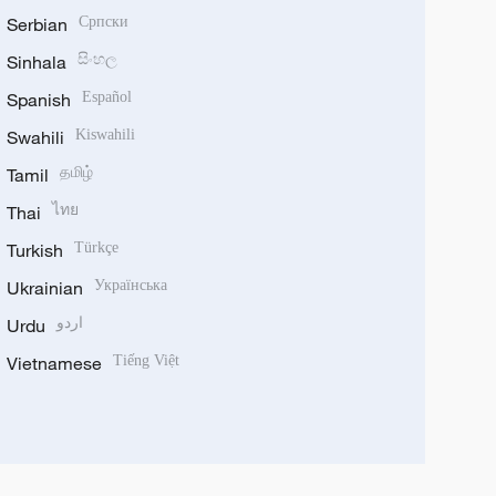
Serbian
Српски
Sinhala
සිංහල
Spanish
Español
Swahili
Kiswahili
Tamil
தமிழ்
Thai
ไทย
Turkish
Türkçe
Ukrainian
Українська
Urdu
اردو
Vietnamese
Tiếng Việt