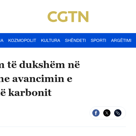
IA
KOZMOPOLIT
KULTURA
SHËNDETI
SPORTI
ARGËTIMI
m të dukshëm në
he avancimin e
të karbonit