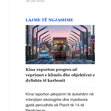
28-Jul-2026
LAJME TË NGJASHME
Kina raporton progres në
veprimet e klimës dhe objektivat e
dyfishta të karbonit
Kina raporton përparim të dukshëm në
mbrojtjen ekologjike dhe mjedisore
gjatë periudhës së Planit të 14-të
Pesëvjeçar