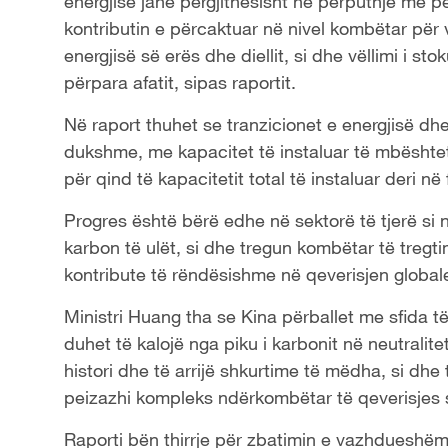
energjisë janë përgjithësisht në përputhje me pë
kontributin e përcaktuar në nivel kombëtar për vi
energjisë së erës dhe diellit, si dhe vëllimi i s
përpara afatit, sipas raportit.
Në raport thuhet se tranzicionet e energjisë dhe
dukshme, me kapacitet të instaluar të mbështet
për qind të kapacitetit total të instaluar deri në
Progres është bërë edhe në sektorë të tjerë si 
karbon të ulët, si dhe tregun kombëtar të tregti
kontribute të rëndësishme në qeverisjen globale
Ministri Huang tha se Kina përballet me sfida të v
duhet të kalojë nga piku i karbonit në neutralit
histori dhe të arrijë shkurtime të mëdha, si dhe
peizazhi kompleks ndërkombëtar të qeverisjes 
Raporti bën thirrje për zbatimin e vazhdueshëm t