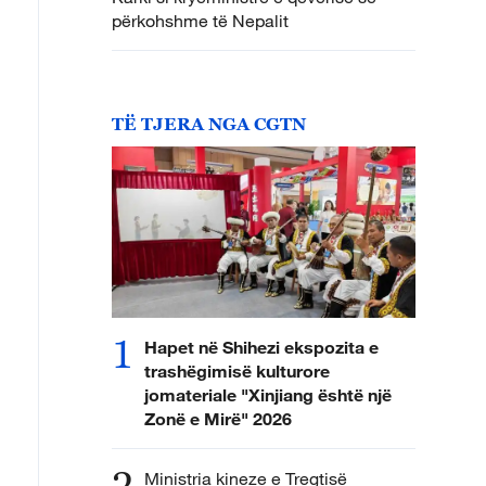
përkohshme të Nepalit
TË TJERA NGA CGTN
1
Hapet në Shihezi ekspozita e
trashëgimisë kulturore
jomateriale "Xinjiang është një
Zonë e Mirë" 2026
2
Ministria kineze e Tregtisë