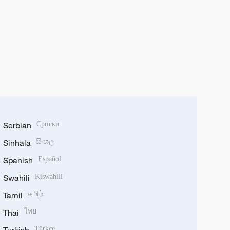
Serbian
Српски
Sinhala
සිංහල
Spanish
Español
Swahili
Kiswahili
Tamil
தமிழ்
Thai
ไทย
Turkish
Türkçe