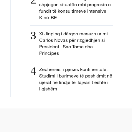
shpjegon situatën mbi progresin e
fundit të konsultimeve intensive
Kinë-BE
3
Xi Jinping i dërgon mesazh urimi
Carlos Novas për rizgjedhjen si
President i Sao Tome dhe
Principes
4
Zëdhënësi i pjesës kontinentale:
Studimi i burimeve të peshkimit në
ujërat në lindje të Tajvanit është i
ligjshëm