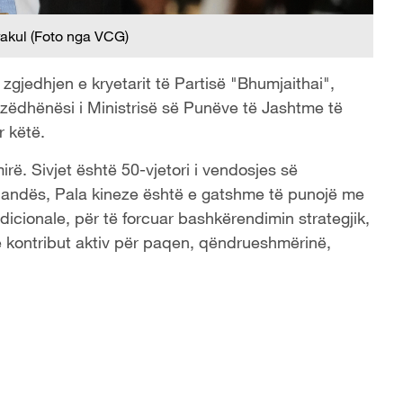
rakul (Foto nga VCG)
 zgjedhjen e kryetarit të Partisë "Bhumjaithai",
, zëdhënësi i Ministrisë së Punëve të Jashtme të
r këtë.
rë. Sivjet është 50-vjetori i vendosjes së
landës, Pala kineze është e gatshme të punojë me
icionale, për të forcuar bashkërendimin strategjik,
ë kontribut aktiv për paqen, qëndrueshmërinë,