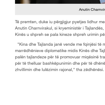
Anutin Charnvi
Të premten, duke iu përgjigjur pyetjes lidhur me
Anutin Charnvirakul, si kryeministër i Tajlandës
Kinës u shpreh se pala kineze shpreh urimin pë
"Kina dhe Tajlanda janë vende me fqinjësi të mi
marrëdhënieve diplomatike midis Kinës dhe Taj
palën tajlandeze për të promovuar miqësinë trad
për të thelluar bashkëpunimin dhe për të dhën
zhvillimin dhe lulëzimin rajonal," tha zëdhënësi.