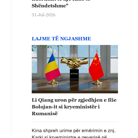
Shëndetshme"
31-Jul-2026
LAJME TË NGJASHME
Li Qiang uron për zgjedhjen e Ilie
Bolojan-it si kryeministër i
Rumanisë
Kina shpreh urime për emërimin e znj.
Karki si kryeministre e qeverisë së