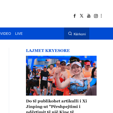
VIDEO
LIVE
Kërkoni
LAJMET KRYESORE
Do të publikohet artikulli i Xi
Jinping-ut "Përshpejtimi i
ndërtimit të një Kine të