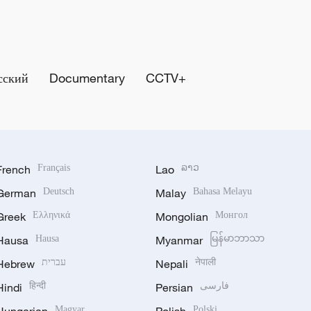
сский
Documentary
CCTV+
French
Français
Lao
ລາວ
German
Deutsch
Malay
Bahasa Melayu
Greek
Ελληνικά
Mongolian
Монгол
Hausa
Hausa
Myanmar
မြန်မာဘာသာ
Hebrew
עברית
Nepali
नेपाली
Hindi
हिन्दी
Persian
فارسی
Hungarian
Magyar
Polish
Polski