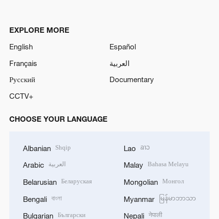
EXPLORE MORE
English
Español
Français
العربية
Русский
Documentary
CCTV+
CHOOSE YOUR LANGUAGE
Shqip
ລາວ
Albanian
Lao
العربية
Bahasa Melayu
Arabic
Malay
Беларуская
Монгол
Belarusian
Mongolian
বাংলা
မြန်မာဘာသာ
Bengali
Myanmar
Български
नेपाली
Bulgarian
Nepali