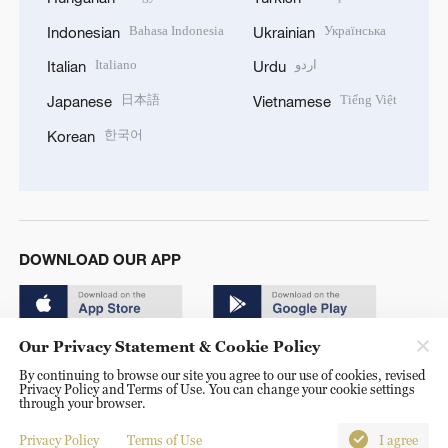
Bahasa Indonesia
Українська
Indonesian
Ukrainian
Italiano
اردو
Italian
Urdu
日本語
Tiếng Việt
Japanese
Vietnamese
한국어
Korean
DOWNLOAD OUR APP
Our Privacy Statement & Cookie Policy
By continuing to browse our site you agree to our use of cookies, revised
Privacy Policy and Terms of Use. You can change your cookie settings
through your browser.
© China Radio International.CRI. All Rights Reserved. 16A
Shijingshan Road, Beijing, China. 100040
Privacy Policy
Terms of Use
I agree