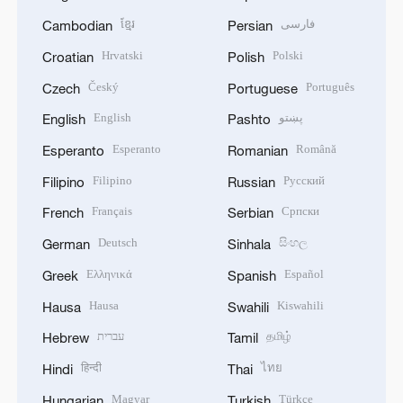
ខ្មែរ
فارسی
Cambodian
Persian
Hrvatski
Polski
Croatian
Polish
Český
Português
Czech
Portuguese
English
پښتو
English
Pashto
Esperanto
Română
Esperanto
Romanian
Filipino
Русский
Filipino
Russian
Français
Српски
French
Serbian
Deutsch
සිංහල
German
Sinhala
Ελληνικά
Español
Greek
Spanish
Hausa
Kiswahili
Hausa
Swahili
עברית
தமிழ்
Hebrew
Tamil
हिन्दी
ไทย
Hindi
Thai
Magyar
Türkçe
Hungarian
Turkish