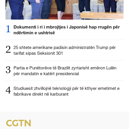
1
Dokumenti i ri i mbrojtjes i Japonisë hap rrugën për
ndërtimin e ushtrisë
2
25 shtete amerikane padisin administratën Trump për
tarifat sipas Seksionit 301
3
Partia e Punëtorëve të Brazilit zyrtarisht emëron Lulën
për mandatin e katërt presidencial
4
Studiuesit zhvillojnë teknologji për të kthyer emetimet e
fabrikave direkt në karburant