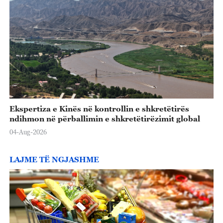
Ekspertiza e Kinës në kontrollin e shkretëtirës
ndihmon në përballimin e shkretëtirëzimit global
04-Aug-2026
LAJME TË NGJASHME