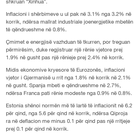
shkruan “Xinhua”.
Inflacioni i shërbimeve u ul pak në 3.1% nga 3.2% në
korrik, ndërsa mallrat industriale joenergjetike mbetën
të qëndrueshme në 0.8%.
Çmimet e energjisë vazhduan të tkurren, por treguan
përmirësim, duke regjistruar një rënie vjetore prej
1.9% në gusht pas një rënieje prej 2.4% në korrik.
Midis ekonomive kryesore të Eurozonës, inflacioni
vjetor i Gjermanisë u rrit nga 1.8% në korrik në 2.1%
në gusht. Spanja mbeti e qëndrueshme në 2.7%,
ndërsa Franca pati rënie modeste nga 0.9% në 0.8%.
Estonia shënoi normën më të lartë të inflacionit në 6.2
për qind, nga 5.6 për qind në korrik, ndërsa Qiproja
ra në deflacion me minus 0.1 për qind pas një rritjeje
prej 0.1 për qind në korrik.