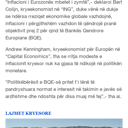
“Inflacioni i Eurozonës mbetet i zymtë”,- deklaroi Bert
Colijn, kryeekonomist në “ING”, duke vënë në dukje
se ndërsa rreziqet ekonomike globale vazhdojnë,
inflacioni i përgjithshëm vazhdon të qëndrojë pranë
objektivit prej 2 për qind të Bankës Qendrore
Europiane (BQE).
Andrew Kenningham, kryeekonomist për Europën në
“Capital Economics”, tha se rritja modeste e
inflacionit kryesor nuk ka gjasa të ndikojë në politikën
monetare.
“Politikëbërësit e BQE-së pritet t'i lënë të
pandryshuara normat e interesit në takimin e javës së
ardhshme dhe ndoshta për disa muaj më tej”,- tha ai.
LAJMET KRYESORE