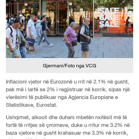
Gjermani/Foto nga VCG
Inflacioni vjetor në Eurozonë u rrit në 2.1% në gusht,
pak më i lartë se 2% i regjistruar në korrik, sipas një
vlerësimi të publikuar nga Agjencia Europiane e
Statistikave, Eurostat.
Ushqimet, alkooli dhe duhani mbetën nxitësit më të
fortë të rritjes së çmimeve, duke u rritur me 3.2% në
baza vjetore në gusht krahasuar me 3.3% në korrik,