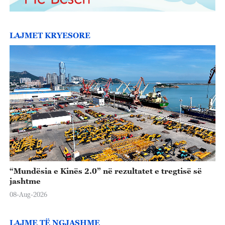
LAJMET KRYESORE
“Mundësia e Kinës 2.0” në rezultatet e tregtisë së
jashtme
08-Aug-2026
LAJME TË NGJASHME