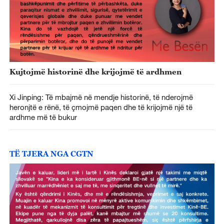
Kujtojmë historinë dhe krijojmë të ardhmen
Xi Jinping: Të mbajmë në mendje historinë, të nderojmë
heronjtë e rënë, të çmojmë paqen dhe të krijojmë një të
ardhme më të bukur
TË TJERA NGA CGTN