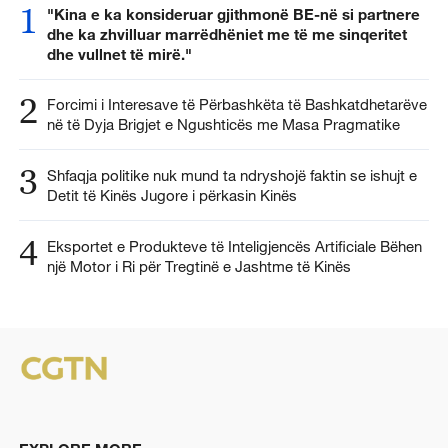
1
"Kina e ka konsideruar gjithmonë BE-në si partnere
dhe ka zhvilluar marrëdhëniet me të me sinqeritet
dhe vullnet të mirë."
2
Forcimi i Interesave të Përbashkëta të Bashkatdhetarëve
në të Dyja Brigjet e Ngushticës me Masa Pragmatike
3
Shfaqja politike nuk mund ta ndryshojë faktin se ishujt e
Detit të Kinës Jugore i përkasin Kinës
4
Eksportet e Produkteve të Inteligjencës Artificiale Bëhen
një Motor i Ri për Tregtinë e Jashtme të Kinës