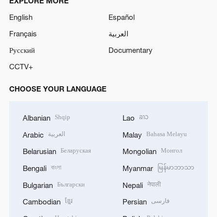
EXPLORE MORE
English
Español
Français
العربية
Русский
Documentary
CCTV+
CHOOSE YOUR LANGUAGE
Shqip
ລາວ
Albanian
Lao
العربية
Bahasa Melayu
Arabic
Malay
Беларуская
Монгол
Belarusian
Mongolian
বাংলা
မြန်မာဘာသာ
Bengali
Myanmar
Български
नेपाली
Bulgarian
Nepali
ខ្មែរ
فارسی
Cambodian
Persian