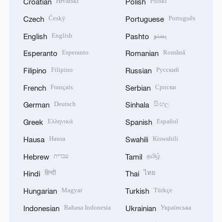
Hrvatski
Polski
Croatian
Polish
Český
Português
Czech
Portuguese
English
پښتو
English
Pashto
Esperanto
Română
Esperanto
Romanian
Filipino
Русский
Filipino
Russian
Français
Српски
French
Serbian
Deutsch
සිංහල
German
Sinhala
Ελληνικά
Español
Greek
Spanish
Hausa
Kiswahili
Hausa
Swahili
עברית
தமிழ்
Hebrew
Tamil
हिन्दी
ไทย
Hindi
Thai
Magyar
Türkçe
Hungarian
Turkish
Bahasa Indonesia
Українська
Indonesian
Ukrainian