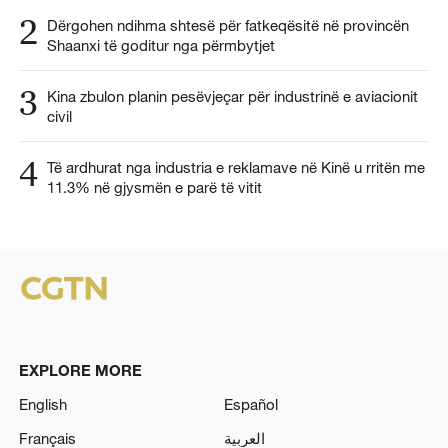
2
Dërgohen ndihma shtesë për fatkeqësitë në provincën
Shaanxi të goditur nga përmbytjet
3
Kina zbulon planin pesëvjeçar për industrinë e aviacionit
civil
4
Të ardhurat nga industria e reklamave në Kinë u rritën me
11.3% në gjysmën e parë të vitit
EXPLORE MORE
English
Español
Français
العربية