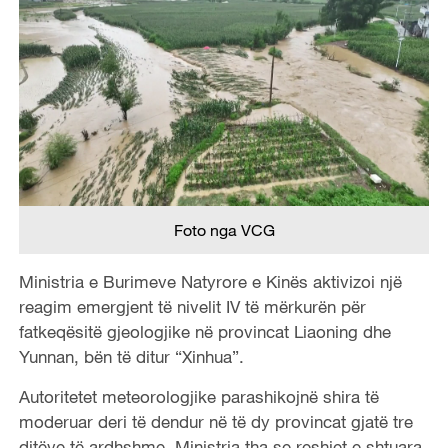
Foto nga VCG
Ministria e Burimeve Natyrore e Kinës aktivizoi një
reagim emergjent të nivelit IV të mërkurën për
fatkeqësitë gjeologjike në provincat Liaoning dhe
Yunnan, bën të ditur “Xinhua”.
Autoritetet meteorologjike parashikojnë shira të
moderuar deri të dendur në të dy provincat gjatë tre
ditëve të ardhshme. Ministria tha se reshjet e shtuara