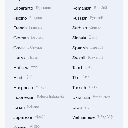
Esperanto
Română
Esperanto
Romanian
Filipino
Русский
Filipino
Russian
Français
Српски
French
Serbian
Deutsch
සිංහල
German
Sinhala
Ελληνικά
Español
Greek
Spanish
Hausa
Kiswahili
Hausa
Swahili
עברית
தமிழ்
Hebrew
Tamil
हिन्दी
ไทย
Hindi
Thai
Magyar
Türkçe
Hungarian
Turkish
Bahasa Indonesia
Українська
Indonesian
Ukrainian
Italiano
اردو
Italian
Urdu
日本語
Tiếng Việt
Japanese
Vietnamese
한국어
Korean