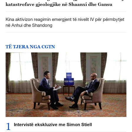
katastrofave gjeologjike në Shaanxi dhe Gansu
Kina aktivizon reagimin emergjent të nivelit IV për përmbytjet
në Anhui dhe Shandong
TË TJERA NGA CGTN
1
Intervistë ekskluzive me Simon Stiell