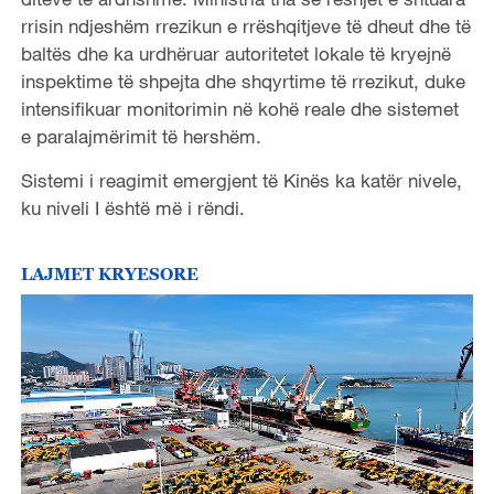
rrisin ndjeshëm rrezikun e rrëshqitjeve të dheut dhe të
baltës dhe ka urdhëruar autoritetet lokale të kryejnë
inspektime të shpejta dhe shqyrtime të rrezikut, duke
intensifikuar monitorimin në kohë reale dhe sistemet
e paralajmërimit të hershëm.
Sistemi i reagimit emergjent të Kinës ka katër nivele,
ku niveli I është më i rëndi.
LAJMET KRYESORE