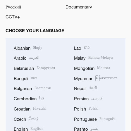
Русский
Documentary
CCTV+
CHOOSE YOUR LANGUAGE
Shqip
ລາວ
Albanian
Lao
العربية
Bahasa Melayu
Arabic
Malay
Беларуская
Монгол
Belarusian
Mongolian
বাংলা
မြန်မာဘာသာ
Bengali
Myanmar
Български
नेपाली
Bulgarian
Nepali
ខ្មែរ
فارسی
Cambodian
Persian
Hrvatski
Polski
Croatian
Polish
Český
Português
Czech
Portuguese
English
پښتو
English
Pashto