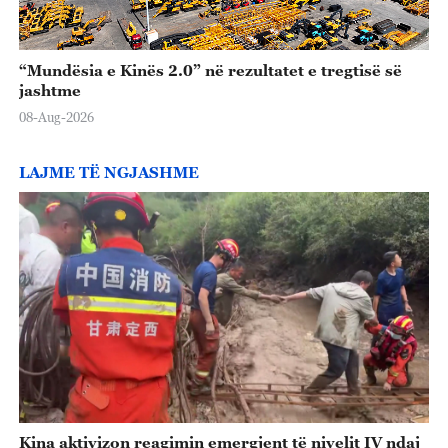
“Mundësia e Kinës 2.0” në rezultatet e tregtisë së
jashtme
08-Aug-2026
LAJME TË NGJASHME
Kina aktivizon reagimin emergjent të nivelit IV ndaj