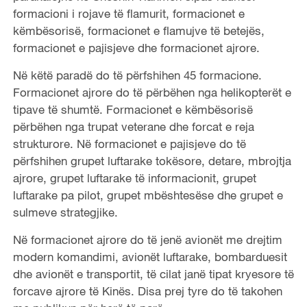
formacioni i rojave të flamurit, formacionet e
këmbësorisë, formacionet e flamujve të betejës,
formacionet e pajisjeve dhe formacionet ajrore.
Në këtë paradë do të përfshihen 45 formacione.
Formacionet ajrore do të përbëhen nga helikopterët e
tipave të shumtë. Formacionet e këmbësorisë
përbëhen nga trupat veterane dhe forcat e reja
strukturore. Në formacionet e pajisjeve do të
përfshihen grupet luftarake tokësore, detare, mbrojtja
ajrore, grupet luftarake të informacionit, grupet
luftarake pa pilot, grupet mbështesëse dhe grupet e
sulmeve strategjike.
Në formacionet ajrore do të jenë avionët me drejtim
modern komandimi, avionët luftarake, bombarduesit
dhe avionët e transportit, të cilat janë tipat kryesore të
forcave ajrore të Kinës. Disa prej tyre do të takohen