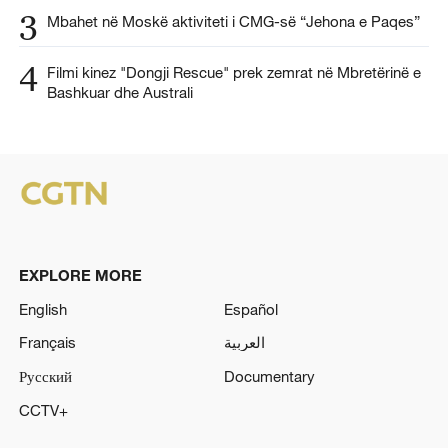
3
Mbahet në Moskë aktiviteti i CMG-së “Jehona e Paqes”
4
Filmi kinez "Dongji Rescue" prek zemrat në Mbretërinë e
Bashkuar dhe Australi
EXPLORE MORE
English
Español
Français
العربية
Русский
Documentary
CCTV+