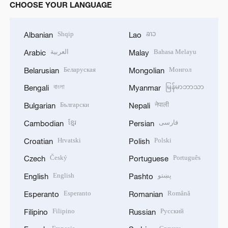
CHOOSE YOUR LANGUAGE
Shqip
ລາວ
Albanian
Lao
العربية
Bahasa Melayu
Arabic
Malay
Беларуская
Монгол
Belarusian
Mongolian
বাংলা
မြန်မာဘာသာ
Bengali
Myanmar
Български
नेपाली
Bulgarian
Nepali
ខ្មែរ
فارسی
Cambodian
Persian
Hrvatski
Polski
Croatian
Polish
Český
Português
Czech
Portuguese
English
پښتو
English
Pashto
Esperanto
Română
Esperanto
Romanian
Filipino
Русский
Filipino
Russian