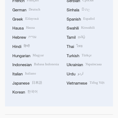
Français
Српски
French
Serbian
Deutsch
සිංහල
German
Sinhala
Ελληνικά
Español
Greek
Spanish
Hausa
Kiswahili
Hausa
Swahili
עברית
தமிழ்
Hebrew
Tamil
हिन्दी
ไทย
Hindi
Thai
Magyar
Türkçe
Hungarian
Turkish
Bahasa Indonesia
Українська
Indonesian
Ukrainian
Italiano
اردو
Italian
Urdu
日本語
Tiếng Việt
Japanese
Vietnamese
한국어
Korean