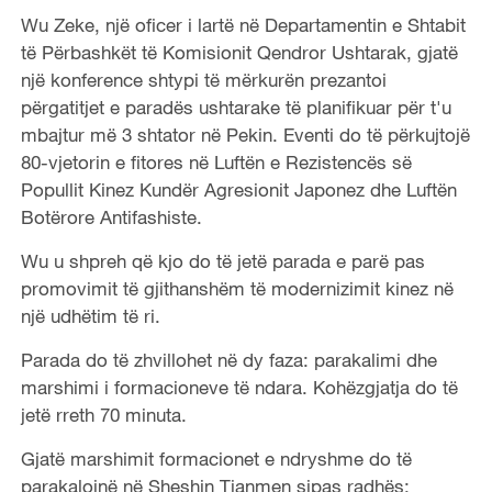
Wu Zeke, një oficer i lartë në Departamentin e Shtabit
të Përbashkët të Komisionit Qendror Ushtarak, gjatë
një konference shtypi të mërkurën prezantoi
përgatitjet e paradës ushtarake të planifikuar për t'u
mbajtur më 3 shtator në Pekin. Eventi do të përkujtojë
80-vjetorin e fitores në Luftën e Rezistencës së
Popullit Kinez Kundër Agresionit Japonez dhe Luftën
Botërore Antifashiste.
Wu u shpreh që kjo do të jetë parada e parë pas
promovimit të gjithanshëm të modernizimit kinez në
një udhëtim të ri.
Parada do të zhvillohet në dy faza: parakalimi dhe
marshimi i formacioneve të ndara. Kohëzgjatja do të
jetë rreth 70 minuta.
Gjatë marshimit formacionet e ndryshme do të
parakalojnë në Sheshin Tianmen sipas radhës: