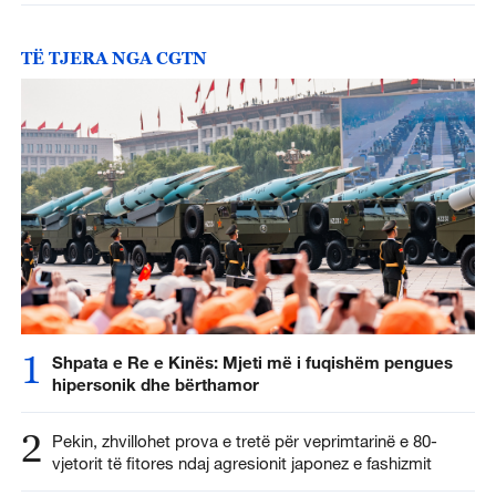
TË TJERA NGA CGTN
1
Shpata e Re e Kinës: Mjeti më i fuqishëm pengues
hipersonik dhe bërthamor
2
Pekin, zhvillohet prova e tretë për veprimtarinë e 80-
vjetorit të fitores ndaj agresionit japonez e fashizmit