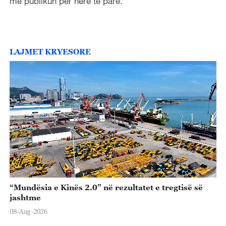
me publikun për herë të parë.
LAJMET KRYESORE
“Mundësia e Kinës 2.0” në rezultatet e tregtisë së
jashtme
08-Aug-2026