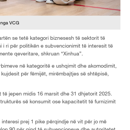
 nga VCG
rtën se tetë kategori biznesesh të sektorit të
i ri për politikën e subvencionimit të interesit të
mente qeveritare, shkruan “Xinhua”.
hërbimeve në kategoritë e ushqimit dhe akomodimit,
 kujdesit për fëmijët, mirëmbajtjes së shtëpisë,
t të jepen midis 16 marsit dhe 31 dhjetorit 2025.
rukturës së konsumit ose kapacitetit të furnizimit
interesi prej 1 pike përqindje në vit për jo më
lon 90 për qind të subvencioneve dhe autoritetet