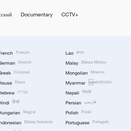
сский
Documentary
CCTV+
French
Français
Lao
ລາວ
German
Deutsch
Malay
Bahasa Melayu
Greek
Ελληνικά
Mongolian
Монгол
Hausa
Hausa
Myanmar
မြန်မာဘာသာ
Hebrew
עברית
Nepali
नेपाली
Hindi
हिन्दी
Persian
فارسی
Hungarian
Magyar
Polish
Polski
Indonesian
Bahasa Indonesia
Portuguese
Português