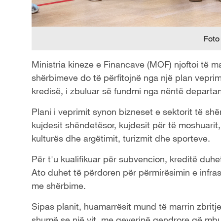
Foto
Ministria kineze e Financave (MOF) njoftoi të ma
shërbimeve do të përfitojnë nga një plan veprimi 
kredisë, i zbuluar së fundmi nga nëntë departa
Plani i veprimit synon bizneset e sektorit të s
kujdesit shëndetësor, kujdesit për të moshuarit,
kulturës dhe argëtimit, turizmit dhe sporteve.
Për t'u kualifikuar për subvencion, kreditë duhe
Ato duhet të përdoren për përmirësimin e infrast
me shërbime.
Sipas planit, huamarrësit mund të marrin zbritje 
shumë se një vit, me qeverinë qendrore që mbu