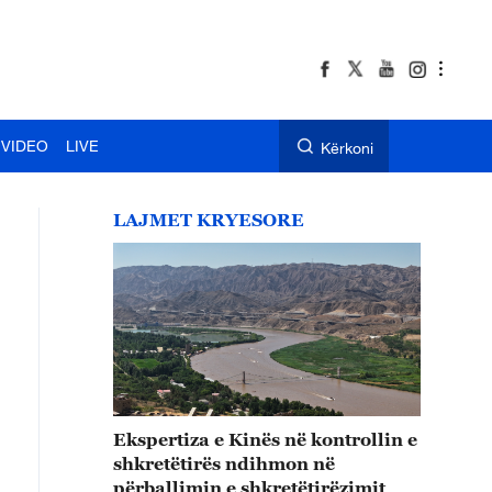
VIDEO
LIVE
Kërkoni
LAJMET KRYESORE
Ekspertiza e Kinës në kontrollin e
shkretëtirës ndihmon në
përballimin e shkretëtirëzimit