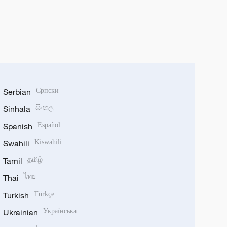
Serbian
Српски
Sinhala
සිංහල
Spanish
Español
Swahili
Kiswahili
Tamil
தமிழ்
Thai
ไทย
Turkish
Türkçe
Ukrainian
Українська