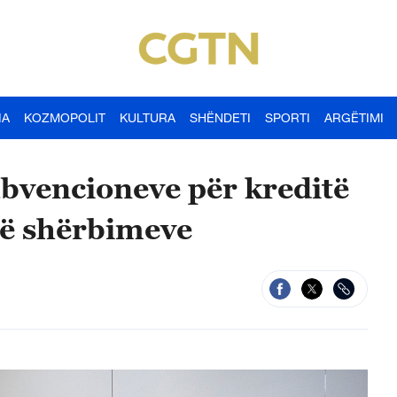
IA
KOZMOPOLIT
KULTURA
SHËNDETI
SPORTI
ARGËTIMI
ubvencioneve për kreditë
 të shërbimeve