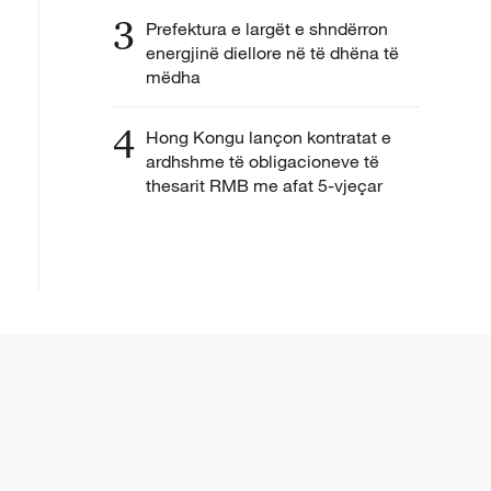
3
Prefektura e largët e shndërron
energjinë diellore në të dhëna të
mëdha
4
Hong Kongu lançon kontratat e
ardhshme të obligacioneve të
thesarit RMB me afat 5-vjeçar