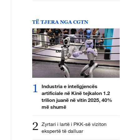
TË TJERA NGA CGTN
1
Industria e inteligjencës
artificiale në Kinë tejkalon 1.2
trilion juanë në vitin 2025, 40%
më shumë
2
Zyrtari i lartë i PKK-së viziton
ekspertë të dalluar