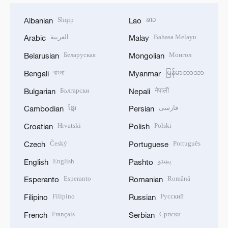
Shqip
ລາວ
Albanian
Lao
العربية
Bahasa Melayu
Arabic
Malay
Беларуская
Монгол
Belarusian
Mongolian
বাংলা
မြန်မာဘာသာ
Bengali
Myanmar
Български
नेपाली
Bulgarian
Nepali
ខ្មែរ
فارسی
Cambodian
Persian
Hrvatski
Polski
Croatian
Polish
Český
Português
Czech
Portuguese
English
پښتو
English
Pashto
Esperanto
Română
Esperanto
Romanian
Filipino
Русский
Filipino
Russian
Français
Српски
French
Serbian