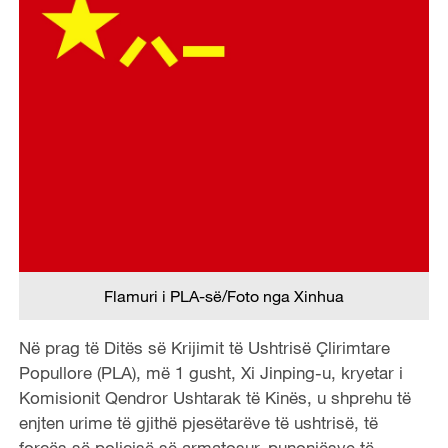
Flamuri i PLA-së/Foto nga Xinhua
Në prag të Ditës së Krijimit të Ushtrisë Çlirimtare
Popullore (PLA), më 1 gusht, Xi Jinping-u, kryetar i
Komisionit Qendror Ushtarak të Kinës, u shprehu të
enjten urime të gjithë pjesëtarëve të ushtrisë, të
forcës së policisë së armatosur, punonjësve të