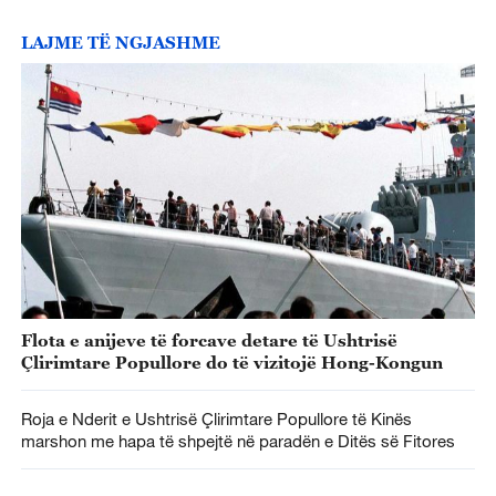
LAJME TË NGJASHME
Flota e anijeve të forcave detare të Ushtrisë
Çlirimtare Popullore do të vizitojë Hong-Kongun
Roja e Nderit e Ushtrisë Çlirimtare Popullore të Kinës
marshon me hapa të shpejtë në paradën e Ditës së Fitores