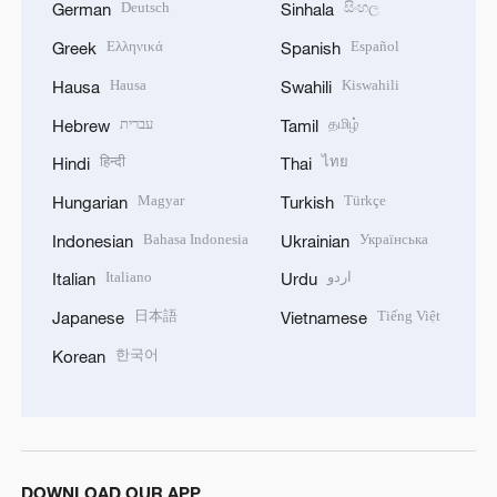
Deutsch
සිංහල
German
Sinhala
Ελληνικά
Español
Greek
Spanish
Hausa
Kiswahili
Hausa
Swahili
עברית
தமிழ்
Hebrew
Tamil
हिन्दी
ไทย
Hindi
Thai
Magyar
Türkçe
Hungarian
Turkish
Bahasa Indonesia
Українська
Indonesian
Ukrainian
Italiano
اردو
Italian
Urdu
日本語
Tiếng Việt
Japanese
Vietnamese
한국어
Korean
DOWNLOAD OUR APP