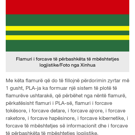
Flamuri i forcave të përbashkëta të mbështetjes
logjistike/Foto nga Xinhua
Me këta flamurë që do të fillojnë përdorimin zyrtar më
1 gusht, PLA-ja ka formuar një sistem të plotë të
flamurëve ushtarakë, që përbëhet nga nëntë flamurë,
përkatësisht flamuri i PLA-së, flamuri i forcave
tokësore, i forcave detare, i forcave ajrore, i forcave
raketore, i forcave hapësinore, i forcave kibernetike, i
forcave të mbështetjes së informacionit dhe i forcave
të përbashkëta të mbështetjes logjistike.