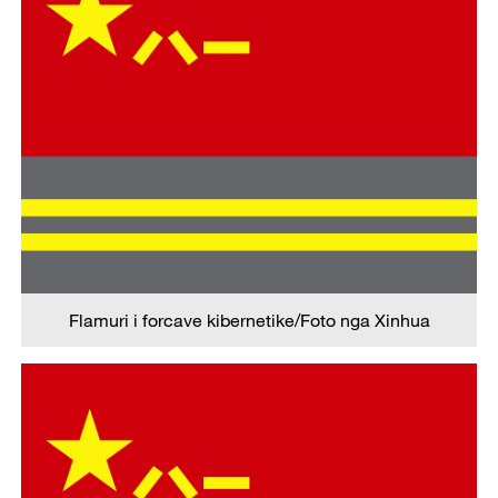
Flamuri i forcave kibernetike/Foto nga Xinhua