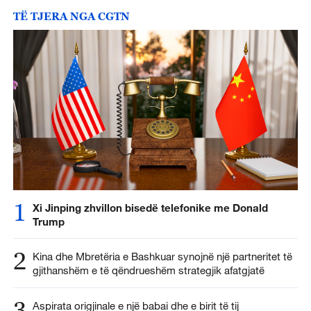
TË TJERA NGA CGTN
1
Xi Jinping zhvillon bisedë telefonike me Donald
Trump
2
Kina dhe Mbretëria e Bashkuar synojnë një partneritet të
gjithanshëm e të qëndrueshëm strategjik afatgjatë
3
Aspirata origjinale e një babai dhe e birit të tij