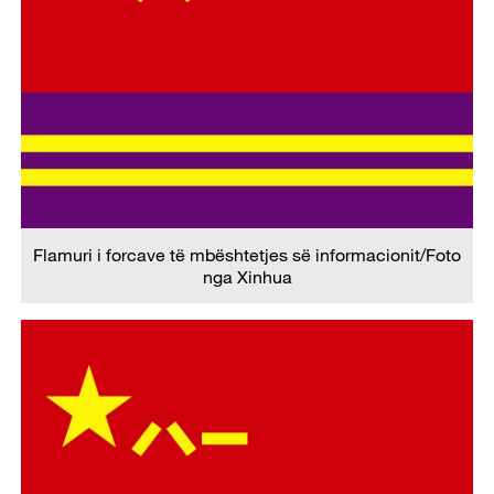
Flamuri i forcave të mbështetjes së informacionit/Foto
nga Xinhua