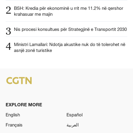
2
BSH: Kredia për ekonominë u rrit me 11.2% në qershor
krahasuar me majin
3
Nis procesi konsultues për Strategjinë e Transportit 2030
4
Ministri Lamallari: Ndotja akustike nuk do të tolerohet në
asnjë zonë turistike
EXPLORE MORE
English
Español
Français
العربية