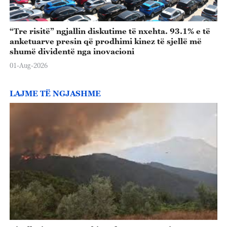
“Tre risitë” ngjallin diskutime të nxehta. 93.1% e të
anketuarve presin që prodhimi kinez të sjellë më
shumë dividentë nga inovacioni
01-Aug-2026
LAJME TË NGJASHME