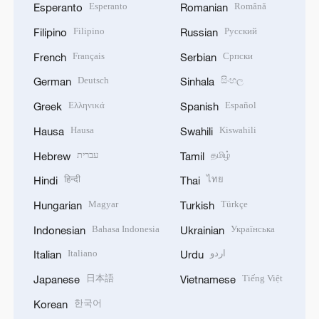
Esperanto
Română
Esperanto
Romanian
Filipino
Русский
Filipino
Russian
Français
Српски
French
Serbian
Deutsch
සිංහල
German
Sinhala
Ελληνικά
Español
Greek
Spanish
Hausa
Kiswahili
Hausa
Swahili
עברית
தமிழ்
Hebrew
Tamil
हिन्दी
ไทย
Hindi
Thai
Magyar
Türkçe
Hungarian
Turkish
Bahasa Indonesia
Українська
Indonesian
Ukrainian
Italiano
اردو
Italian
Urdu
日本語
Tiếng Việt
Japanese
Vietnamese
한국어
Korean