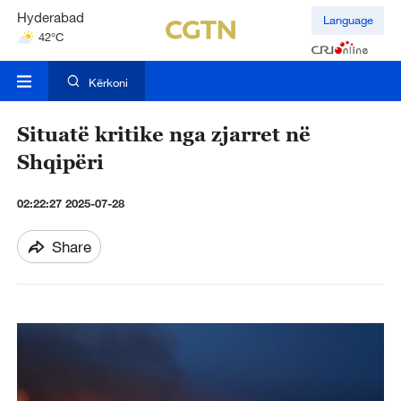
Hyderabad
Language
42°C
Mumbai
31°C
Kërkoni
Situatë kritike nga zjarret në
Shqipëri
02:22:27 2025-07-28
Share