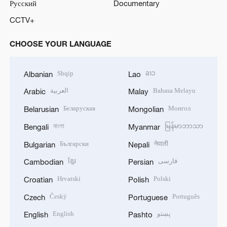
Русский
Documentary
CCTV+
CHOOSE YOUR LANGUAGE
Shqip
ລາວ
Albanian
Lao
العربية
Bahasa Melayu
Arabic
Malay
Беларуская
Монгол
Belarusian
Mongolian
বাংলা
မြန်မာဘာသာ
Bengali
Myanmar
Български
नेपाली
Bulgarian
Nepali
ខ្មែរ
فارسی
Cambodian
Persian
Hrvatski
Polski
Croatian
Polish
Český
Português
Czech
Portuguese
English
پښتو
English
Pashto