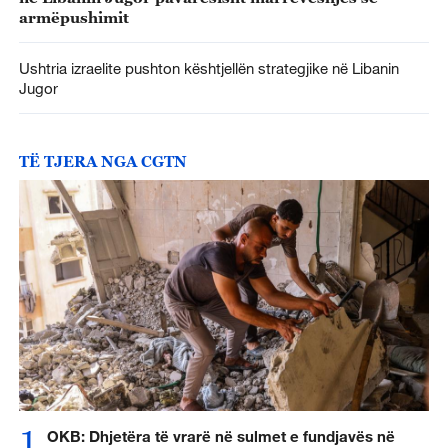
armëpushimit
Ushtria izraelite pushton kështjellën strategjike në Libanin
Jugor
TË TJERA NGA CGTN
1
OKB: Dhjetëra të vrarë në sulmet e fundjavës në