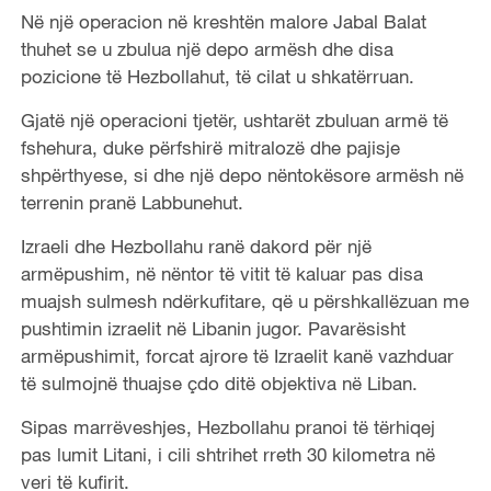
Në një operacion në kreshtën malore Jabal Balat
thuhet se u zbulua një depo armësh dhe disa
pozicione të Hezbollahut, të cilat u shkatërruan.
Gjatë një operacioni tjetër, ushtarët zbuluan armë të
fshehura, duke përfshirë mitralozë dhe pajisje
shpërthyese, si dhe një depo nëntokësore armësh në
terrenin pranë Labbunehut.
Izraeli dhe Hezbollahu ranë dakord për një
armëpushim, në nëntor të vitit të kaluar pas disa
muajsh sulmesh ndërkufitare, që u përshkallëzuan me
pushtimin izraelit në Libanin jugor. Pavarësisht
armëpushimit, forcat ajrore të Izraelit kanë vazhduar
të sulmojnë thuajse çdo ditë objektiva në Liban.
Sipas marrëveshjes, Hezbollahu pranoi të tërhiqej
pas lumit Litani, i cili shtrihet rreth 30 kilometra në
veri të kufirit.