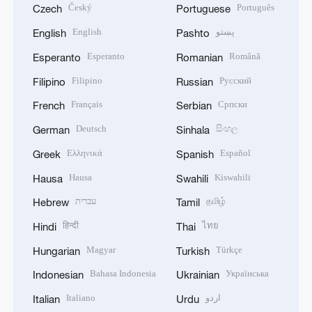
Český
Português
Czech
Portuguese
English
پښتو
English
Pashto
Esperanto
Română
Esperanto
Romanian
Filipino
Русский
Filipino
Russian
Français
Српски
French
Serbian
Deutsch
සිංහල
German
Sinhala
Ελληνικά
Español
Greek
Spanish
Hausa
Kiswahili
Hausa
Swahili
עברית
தமிழ்
Hebrew
Tamil
हिन्दी
ไทย
Hindi
Thai
Magyar
Türkçe
Hungarian
Turkish
Bahasa Indonesia
Українська
Indonesian
Ukrainian
Italiano
اردو
Italian
Urdu