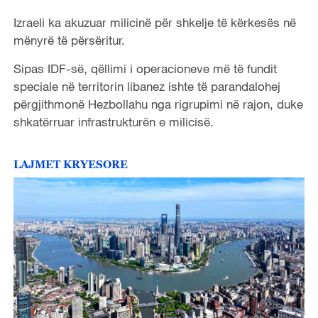
Izraeli ka akuzuar milicinë për shkelje të kërkesës në
mënyrë të përsëritur.
Sipas IDF-së, qëllimi i operacioneve më të fundit
speciale në territorin libanez ishte të parandalohej
përgjithmonë Hezbollahu nga rigrupimi në rajon, duke
shkatërruar infrastrukturën e milicisë.
LAJMET KRYESORE