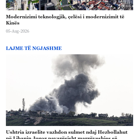
Modernizimi teknologjik, çelësi i modernizimit të
Kinës
05-Aug-2026
LAJME TË NGJASHME
Ushtria izraelite vazhdon sulmet ndaj Hezbollahut
në Libanin Jugor pavarësisht marrëveshjes së