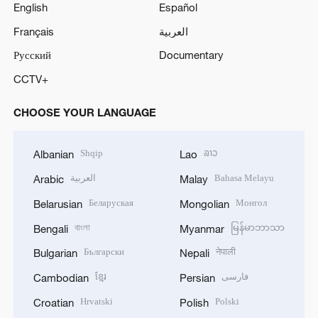
English
Español
Français
العربية
Русский
Documentary
CCTV+
CHOOSE YOUR LANGUAGE
Shqip
ລາວ
Albanian
Lao
العربية
Bahasa Melayu
Arabic
Malay
Беларуская
Монгол
Belarusian
Mongolian
বাংলা
မြန်မာဘာသာ
Bengali
Myanmar
Български
नेपाली
Bulgarian
Nepali
ខ្មែរ
فارسی
Cambodian
Persian
Hrvatski
Polski
Croatian
Polish