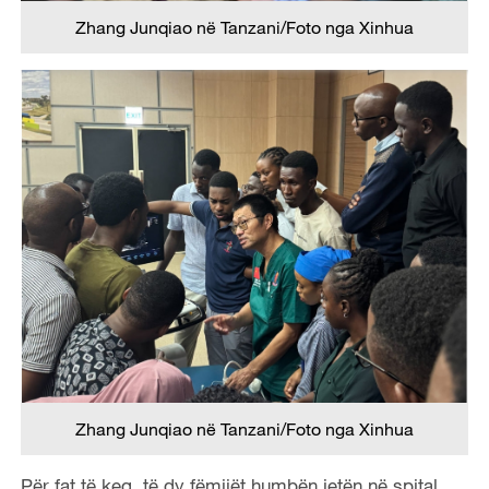
Zhang Junqiao në Tanzani/Foto nga Xinhua
Zhang Junqiao në Tanzani/Foto nga Xinhua
Për fat të keq, të dy fëmijët humbën jetën në spital.