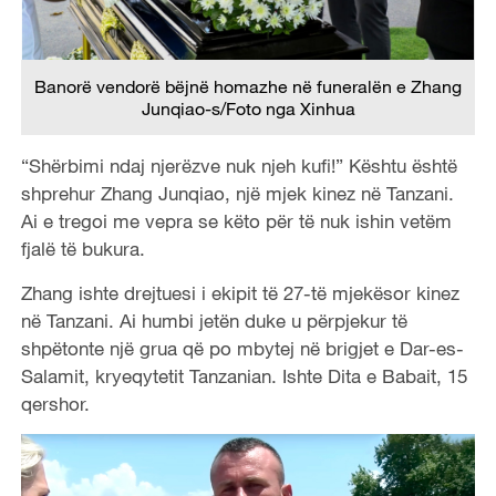
Banorë vendorë bëjnë homazhe në funeralën e Zhang
Junqiao-s/Foto nga Xinhua
“Shërbimi ndaj njerëzve nuk njeh kufi!” Kështu është
shprehur Zhang Junqiao, një mjek kinez në Tanzani.
Ai e tregoi me vepra se këto për të nuk ishin vetëm
fjalë të bukura.
Zhang ishte drejtuesi i ekipit të 27-të mjekësor kinez
në Tanzani. Ai humbi jetën duke u përpjekur të
shpëtonte një grua që po mbytej në brigjet e Dar-es-
Salamit, kryeqytetit Tanzanian. Ishte Dita e Babait, 15
qershor.