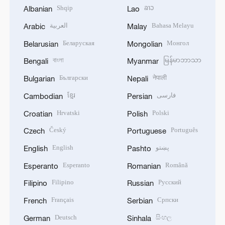
Shqip
ລາວ
Albanian
Lao
العربية
Bahasa Melayu
Arabic
Malay
Беларуская
Монгол
Belarusian
Mongolian
বাংলা
မြန်မာဘာသာ
Bengali
Myanmar
Български
नेपाली
Bulgarian
Nepali
ខ្មែរ
فارسی
Cambodian
Persian
Hrvatski
Polski
Croatian
Polish
Český
Português
Czech
Portuguese
English
پښتو
English
Pashto
Esperanto
Română
Esperanto
Romanian
Filipino
Русский
Filipino
Russian
Français
Српски
French
Serbian
Deutsch
සිංහල
German
Sinhala