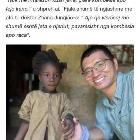
“Nuk më intereson kush janë, çfarë kombësie apo
u shpreh ai
Fjalë shumë të ngjashme me
feje kanë,”
.
ato të doktor Zhang Junqiao
-s: " Ajo që vlerësoj më
shumë është jeta e njeriut, pavarësisht nga kombësia
apo raca".