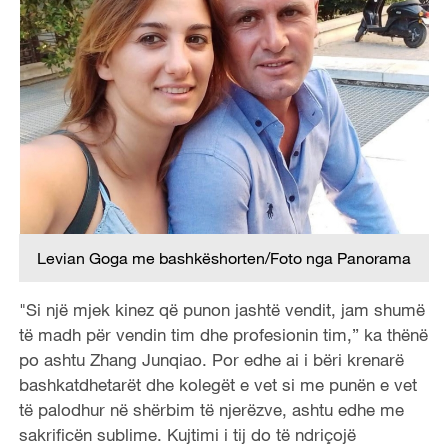
Levian Goga me bashkëshorten/Foto nga Panorama
"Si një mjek kinez që punon jashtë vendit, jam shumë
të madh për vendin tim dhe profesionin tim,” ka thënë
po ashtu Zhang Junqiao. Por edhe ai i bëri krenarë
bashkatdhetarët dhe kolegët e vet si me punën e vet
të palodhur në shërbim të njerëzve, ashtu edhe me
sakrificën sublime. Kujtimi i tij do të ndriçojë