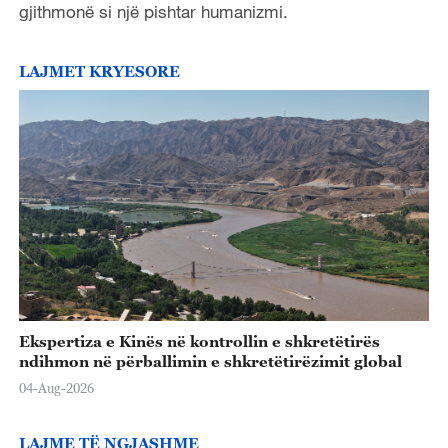
gjithmonë si një pishtar humanizmi.
LAJMET KRYESORE
Ekspertiza e Kinës në kontrollin e shkretëtirës
ndihmon në përballimin e shkretëtirëzimit global
04-Aug-2026
LAJME TË NGJASHME