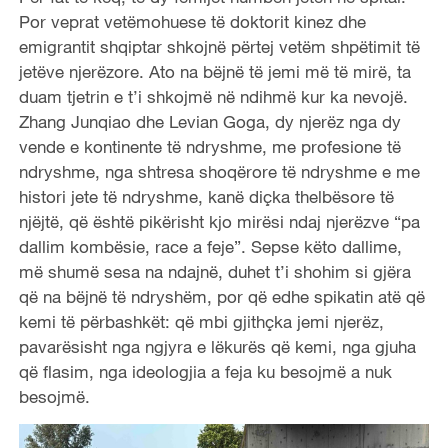
Por veprat vetëmohuese të doktorit kinez dhe
emigrantit shqiptar shkojnë përtej vetëm shpëtimit të
jetëve njerëzore. Ato na bëjnë të jemi më të mirë, ta
duam tjetrin e t’i shkojmë në ndihmë kur ka nevojë.
Zhang Junqiao dhe Levian Goga, dy njerëz nga dy
vende e kontinente të ndryshme, me profesione të
ndryshme, nga shtresa shoqërore të ndryshme e me
histori jete të ndryshme, kanë diçka thelbësore të
njëjtë, që është pikërisht kjo mirësi ndaj njerëzve “pa
dallim kombësie, race a feje”. Sepse këto dallime,
më shumë sesa na ndajnë, duhet t’i shohim si gjëra
që na bëjnë të ndryshëm, por që edhe spikatin atë që
kemi të përbashkët: që mbi gjithçka jemi njerëz,
pavarësisht nga ngjyra e lëkurës që kemi, nga gjuha
që flasim, nga ideologjia a feja ku besojmë a nuk
besojmë.