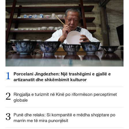
1
Porcelani Jingdezhen: Një trashëgimi e gjallë e
artizanatit dhe shkëmbimit kulturor
2
Ringjallja e turizmit në Kinë po riformëson perceptimet
globale
3
Punë dhe relaks: Si kompanitë e mëdha shqiptare po
marrin me të mira punonjësit