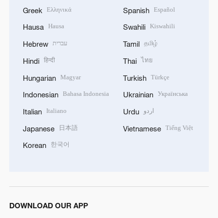
Ελληνικά
Español
Greek
Spanish
Hausa
Kiswahili
Hausa
Swahili
עברית
தமிழ்
Hebrew
Tamil
हिन्दी
ไทย
Hindi
Thai
Magyar
Türkçe
Hungarian
Turkish
Bahasa Indonesia
Українська
Indonesian
Ukrainian
Italiano
اردو
Italian
Urdu
日本語
Tiếng Việt
Japanese
Vietnamese
한국어
Korean
DOWNLOAD OUR APP