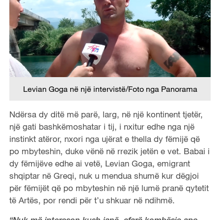
Levian Goga në një intervistë/Foto nga Panorama
Ndërsa dy ditë më parë, larg, në një kontinent tjetër,
një gati bashkëmoshatar i tij, i nxitur edhe nga një
instinkt atëror, nxori nga ujërat e thella dy fëmijë që
po mbyteshin, duke vënë në rrezik jetën e vet. Babai i
dy fëmijëve edhe ai vetë, Levian Goga, emigrant
shqiptar në Greqi, nuk u mendua shumë kur dëgjoi
për fëmijët që po mbyteshin në një lumë pranë qytetit
të Artës, por rendi për t’u shkuar në ndihmë.