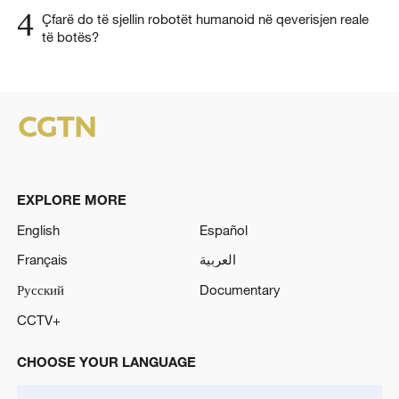
4
Çfarë do të sjellin robotët humanoid në qeverisjen reale
të botës?
EXPLORE MORE
English
Español
Français
العربية
Русский
Documentary
CCTV+
CHOOSE YOUR LANGUAGE