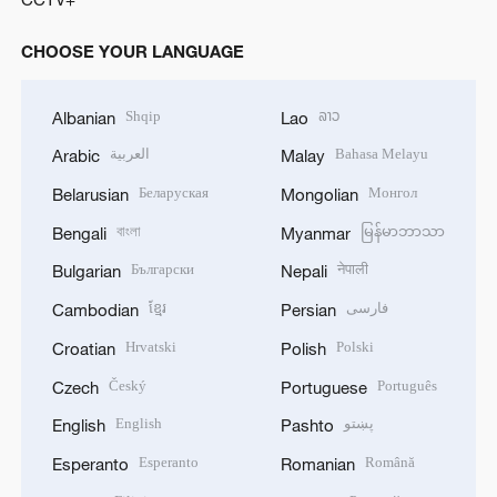
CHOOSE YOUR LANGUAGE
Shqip
ລາວ
Albanian
Lao
العربية
Bahasa Melayu
Arabic
Malay
Беларуская
Монгол
Belarusian
Mongolian
বাংলা
မြန်မာဘာသာ
Bengali
Myanmar
Български
नेपाली
Bulgarian
Nepali
ខ្មែរ
فارسی
Cambodian
Persian
Hrvatski
Polski
Croatian
Polish
Český
Português
Czech
Portuguese
English
پښتو
English
Pashto
Esperanto
Română
Esperanto
Romanian