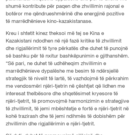
shumë kontribute për paqen dhe zhvillimin rajonal e
botëror me qëndrueshmërinë dhe energjinë pozitive
të marrëdhënieve kino-kazakistanase.
Kreu i shtetit kinez theksoi më tej se Kina e
Kazakistani ndodhen në një fazë kritike të zhvillimit
dhe rigjallërimit të tyre përkatës dhe duhet të punojnë
së bashku për të nxitur bashkëpunimin e gjithanshëm.
“Së pari, ne duhet të udhëheqim zhvillimin e
marrëdhënieve dypalëshe me besim të ndërsjellë
strategjik të nivelit të lartë, të vazhdojmë të përkrahim
me vendosmëri njëri-tjetrin në çështjet që lidhen me
interesat thelbësore dhe shqetësimet kryesore të
njëri-tjetrit, të promovojmë harmonizimin e strategjive
të zhvillimit, të jemi mbështetje e fortë e njëri-tjetrit në
kohë trazirash dhe të jemi ndihmës të dobishëm për
zhvillimin dhe rigjallërimin e njëri-tjetrit.