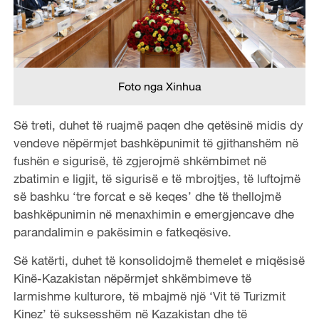
Foto nga Xinhua
Së treti, duhet të ruajmë paqen dhe qetësinë midis dy
vendeve nëpërmjet bashkëpunimit të gjithanshëm në
fushën e sigurisë, të zgjerojmë shkëmbimet në
zbatimin e ligjit, të sigurisë e të mbrojtjes, të luftojmë
së bashku ‘tre forcat e së keqes’ dhe të thellojmë
bashkëpunimin në menaxhimin e emergjencave dhe
parandalimin e pakësimin e fatkeqësive.
Së katërti, duhet të konsolidojmë themelet e miqësisë
Kinë-Kazakistan nëpërmjet shkëmbimeve të
larmishme kulturore, të mbajmë një ‘Vit të Turizmit
Kinez’ të suksesshëm në Kazakistan dhe të