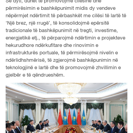
Së dyti, duhet të promovojmë cilësinë dhe
përmirësimin e bashkëpunimit midis dy vendeve
nëpërmjet ndërtimit të përbashkët me cilësi të lartë të
‘Një brez, një rrugë’, të konsolidojmë epërsitë
tradicionale të bashkëpunimit në tregti, investime,
energjetikë etj., të përparojmë ndërtimin e projekteve
hekurudhore ndërkufitare dhe rinovimin e
infrastrukturës portuale, të përmirësojmë nivelin e
ndërlidhshmërisë, të zgjerojmë bashkëpunimin në
teknologjinë e lartë dhe të promovojmë zhvillimin e
gjelbër e të qëndrueshëm.