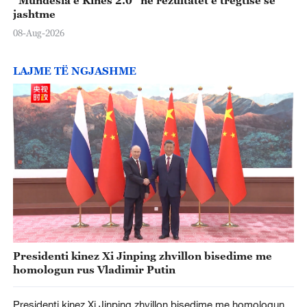
“Mundësia e Kinës 2.0” në rezultatet e tregtisë së
jashtme
08-Aug-2026
LAJME TË NGJASHME
Presidenti kinez Xi Jinping zhvillon bisedime me
homologun rus Vladimir Putin
Presidenti kinez Xi Jinping zhvillon bisedime me homologun