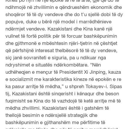
ndihmojë në zhvillimin e qëndrueshëm ekonomik dhe
V
shoqëror të të dy vendeve dhe do t'u sjellë dobi të dy
popujve, duke u bërë një model i marrëdhënieve
i
ndërmjet vendeve. Kazakistani dhe Kina kanë një
vullnet të fortë politik për të forcuar bashkëpunimin
d
dhe gjithmonë e mbështesin njëri-tjetrin në çështjet
e
që përfshijnë interesat thelbësorë të të dy vendeve,
siç janë sovraniteti e siguria, pa u ndikuar nga
o
ndryshimet e situatës ndërkombëtare. “Nën
udhëheqjen e mençur të Presidentit Xi Jinping, kauza
e socializmit me karakteristika kineze në epokën e re
ka pasur arritje të mëdha,” u shpreh Tokayev-i. Sipas
tij, Kazakistani është sinqerisht i kënaqur dhe beson
fuqimisht se Kina do të vazhdojë të ketë arritje më të
mëdha zhvillimi. Kazakistani është i gatshëm të
thellojë besimin e ndërsjellë strategjik dhe
bashkëpunimin e gjithanshëm me përfitime të