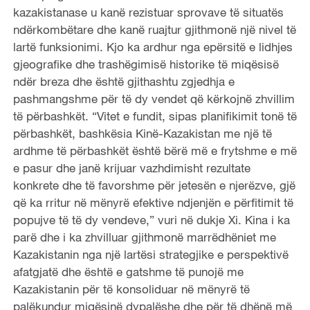
kazakistanase u kanë rezistuar sprovave të situatës
ndërkombëtare dhe kanë ruajtur gjithmonë një nivel të
lartë funksionimi. Kjo ka ardhur nga epërsitë e lidhjes
gjeografike dhe trashëgimisë historike të miqësisë
ndër breza dhe është gjithashtu zgjedhja e
pashmangshme për të dy vendet që kërkojnë zhvillim
të përbashkët. “Vitet e fundit, sipas planifikimit tonë të
përbashkët, bashkësia Kinë-Kazakistan me një të
ardhme të përbashkët është bërë më e frytshme e më
e pasur dhe janë krijuar vazhdimisht rezultate
konkrete dhe të favorshme për jetesën e njerëzve, gjë
që ka rritur në mënyrë efektive ndjenjën e përfitimit të
popujve të të dy vendeve,” vuri në dukje Xi. Kina i ka
parë dhe i ka zhvilluar gjithmonë marrëdhëniet me
Kazakistanin nga një lartësi strategjike e perspektivë
afatgjatë dhe është e gatshme të punojë me
Kazakistanin për të konsoliduar në mënyrë të
palëkundur miqësinë dypalëshe dhe për të dhënë më