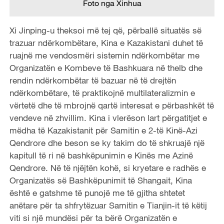
Foto nga Xinhua
Xi Jinping-u theksoi më tej që, përballë situatës së
trazuar ndërkombëtare, Kina e Kazakistani duhet të
ruajnë me vendosmëri sistemin ndërkombëtar me
Organizatën e Kombeve të Bashkuara në thelb dhe
rendin ndërkombëtar të bazuar në të drejtën
ndërkombëtare, të praktikojnë multilateralizmin e
vërtetë dhe të mbrojnë qartë interesat e përbashkët të
vendeve në zhvillim. Kina i vlerëson lart përgatitjet e
mëdha të Kazakistanit për Samitin e 2-të Kinë-Azi
Qendrore dhe beson se ky takim do të shkruajë një
kapitull të ri në bashkëpunimin e Kinës me Azinë
Qendrore. Në të njëjtën kohë, si kryetare e radhës e
Organizatës së Bashkëpunimit të Shangait, Kina
është e gatshme të punojë me të gjitha shtetet
anëtare për ta shfrytëzuar Samitin e Tianjin-it të këtij
viti si një mundësi për ta bërë Organizatën e