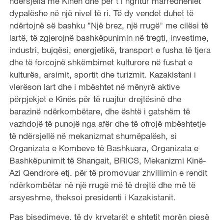
ndërsjella me Kinën dhe për t'i ngritur marrëdhëniet
dypalëshe në një nivel të ri. Të dy vendet duhet të
ndërtojnë së bashku "Një brez, një rrugë" me cilësi të
lartë, të zgjerojnë bashkëpunimin në tregti, investime,
industri, bujqësi, energjetikë, transport e fusha të tjera
dhe të forcojnë shkëmbimet kulturore në fushat e
kulturës, arsimit, sportit dhe turizmit. Kazakistani i
vlerëson lart dhe i mbështet në mënyrë aktive
përpjekjet e Kinës për të ruajtur drejtësinë dhe
barazinë ndërkombëtare, dhe është i gatshëm të
vazhdojë të punojë nga afër dhe të ofrojë mbështetje
të ndërsjellë në mekanizmat shumëpalësh, si
Organizata e Kombeve të Bashkuara, Organizata e
Bashkëpunimit të Shangait, BRICS, Mekanizmi Kinë-
Azi Qendrore etj. për të promovuar zhvillimin e rendit
ndërkombëtar në një rrugë më të drejtë dhe më të
arsyeshme, theksoi presidenti i Kazakistanit.
Pas bisedimeve, të dy kryetarët e shtetit morën pjesë