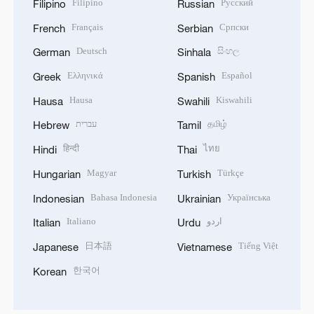
Filipino
Русский
Filipino
Russian
Français
Српски
French
Serbian
Deutsch
සිංහල
German
Sinhala
Ελληνικά
Español
Greek
Spanish
Hausa
Kiswahili
Hausa
Swahili
עברית
தமிழ்
Hebrew
Tamil
हिन्दी
ไทย
Hindi
Thai
Magyar
Türkçe
Hungarian
Turkish
Bahasa Indonesia
Українська
Indonesian
Ukrainian
Italiano
اردو
Italian
Urdu
日本語
Tiếng Việt
Japanese
Vietnamese
한국어
Korean