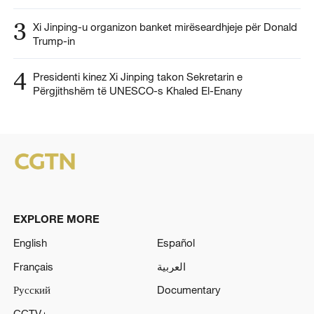
3
Xi Jinping-u organizon banket mirëseardhjeje për Donald
Trump-in
4
Presidenti kinez Xi Jinping takon Sekretarin e
Përgjithshëm të UNESCO-s Khaled El-Enany
EXPLORE MORE
English
Español
Français
العربية
Русский
Documentary
CCTV+