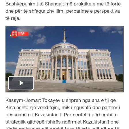
Bashkëpunimit të Shangait më praktike e më të fortë
dhe për të shfaqur zhvillim, përparime e perspektiva
të reja.
P
Kassym-Jomart Tokayev u shpreh nga ana e tij që
l
Kina është një vend fqinj, mik i ngushtë dhe partner i
a
besueshëm i Kazakistanit. Partneriteti i përhershëm
strategjik gjithëpërfshirës ndërmjet Kazakistanit dhe
y
Kinës po hyn në një epokë të re të artë, gjë që do të