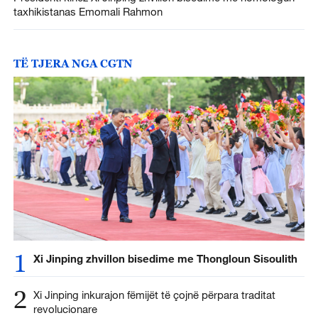
taxhikistanas Emomali Rahmon
TË TJERA NGA CGTN
1
Xi Jinping zhvillon bisedime me Thongloun Sisoulith
2
Xi Jinping inkurajon fëmijët të çojnë përpara traditat
revolucionare