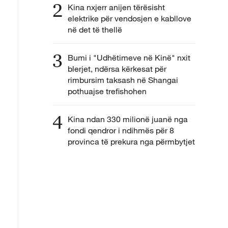
2
Kina nxjerr anijen tërësisht
elektrike për vendosjen e kabllove
në det të thellë
3
Bumi i "Udhëtimeve në Kinë" nxit
blerjet, ndërsa kërkesat për
rimbursim taksash në Shangai
pothuajse trefishohen
4
Kina ndan 330 milionë juanë nga
fondi qendror i ndihmës për 8
provinca të prekura nga përmbytjet