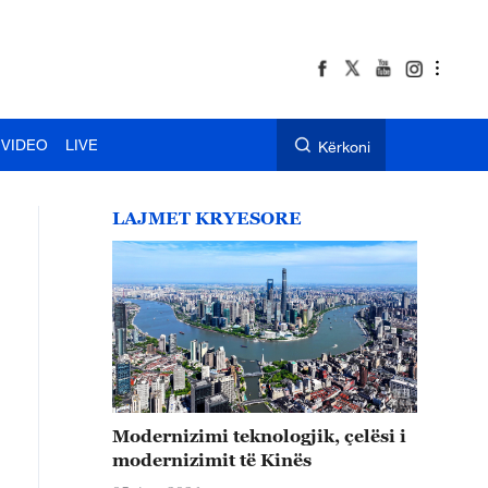
VIDEO
LIVE
Kërkoni
LAJMET KRYESORE
Modernizimi teknologjik, çelësi i
modernizimit të Kinës