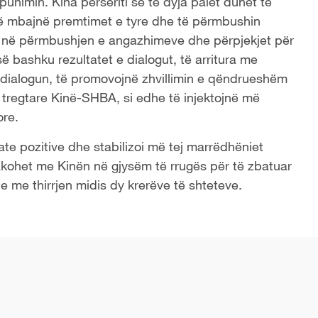
nimin. Kina përsëriti se të dyja palët duhet të
të mbajnë premtimet e tyre dhe të përmbushin
tit në përmbushjen e angazhimeve dhe përpjekjet për
ë bashku rezultatet e dialogut, të arritura me
dialogun, të promovojnë zhvillimin e qëndrueshëm
tregtare Kinë-SHBA, si edhe të injektojnë më
ore.
tate pozitive dhe stabilizoi më tej marrëdhëniet
akohet me Kinën në gjysëm të rrugës për të zbatuar
e me thirrjen midis dy krerëve të shteteve.