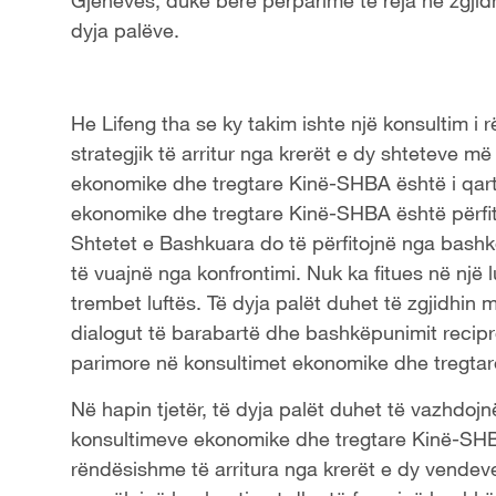
dyja palëve.
He Lifeng tha se ky takim ishte një konsultim 
strategjik të arritur nga krerët e dy shteteve më 
ekonomike dhe tregtare Kinë-SHBA është i qart
ekonomike dhe tregtare Kinë-SHBA është përfitimi
Shtetet e Bashkuara do të përfitojnë nga bash
të vuajnë nga konfrontimi. Nuk ka fitues në një lu
trembet luftës. Të dyja palët duhet të zgjidhi
dialogut të barabartë dhe bashkëpunimit recipr
parimore në konsultimet ekonomike dhe tregta
Në hapin tjetër, të dyja palët duhet të vazhdojnë
konsultimeve ekonomike dhe tregtare Kinë-SHB
rëndësishme të arritura nga krerët e dy vendeve