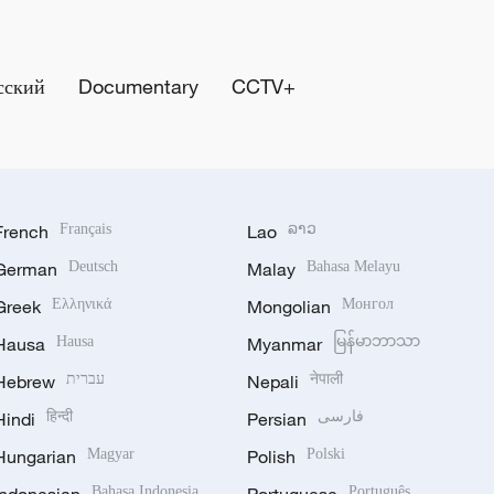
сский
Documentary
CCTV+
French
Français
Lao
ລາວ
German
Deutsch
Malay
Bahasa Melayu
Greek
Ελληνικά
Mongolian
Монгол
Hausa
Hausa
Myanmar
မြန်မာဘာသာ
Hebrew
עברית
Nepali
नेपाली
Hindi
हिन्दी
Persian
فارسی
Hungarian
Magyar
Polish
Polski
Indonesian
Bahasa Indonesia
Portuguese
Português