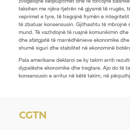
zvogëlojnë keqkuptimet dhe të forcojnë bashkëpu
takohen me njëra-tjetrën në gjysmë të rrugës, 
veprimet e tyre, të tregojnë frymën e integrite
të zbatuar konsensusin. Gjithashtu të mbrojnë s
mund. Të vazhdojnë të ruajnë komunikimin dhe 
dhe afatgjatë të marrëdhënieve ekonomike dhe 
shumë siguri dhe stabilitet në ekonominë botër
Pala amerikane deklaroi se ky takim arriti rezul
dypalëshe ekonomike dhe tregtare. Ajo do të t
konsensusin e arritur në këtë takim, në përputhj