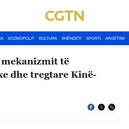
IA
KOZMOPOLIT
KULTURA
SHËNDETI
SPORTI
ARGËTIMI
i mekanizmit të
e dhe tregtare Kinë-