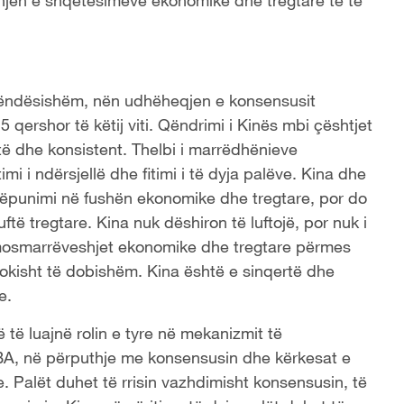
i rëndësishëm, nën udhëheqjen e konsensusit
5 qershor të këtij viti. Qëndrimi i Kinës mbi çështjet
ë dhe konsistent. Thelbi i marrëdhënieve
 i ndërsjellë dhe fitimi i të dyja palëve. Kina dhe
këpunimi në fushën ekonomike dhe tregtare, por do
ftë tregtare. Kina nuk dëshiron të luftojë, por nuk i
n mosmarrëveshjet ekonomike dhe tregtare përmes
okisht të dobishëm. Kina është e sinqertë dhe
re.
 të luajnë rolin e tyre në mekanizmit të
A, në përputhje me konsensusin dhe kërkesat e
. Palët duhet të rrisin vazhdimisht konsensusin, të