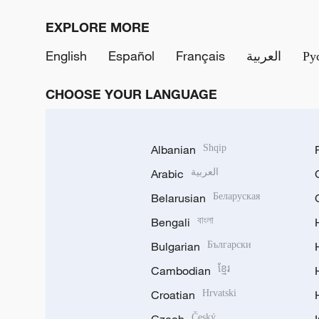
EXPLORE MORE
English
Español
Français
العربية
Ру
CHOOSE YOUR LANGUAGE
Albanian
Shqip
Arabic
العربية
Belarusian
Беларуская
Bengali
বাংলা
Bulgarian
Български
Cambodian
ខ្មែរ
Croatian
Hrvatski
Czech
Český