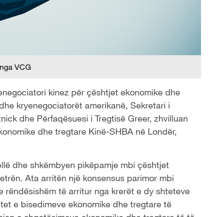
 nga VCG
enegociatori kinez për çështjet ekonomike dhe
dhe kryenegociatorët amerikanë, Sekretari i
tnick dhe Përfaqësuesi i Tregtisë Greer, zhvilluan
ekonomike dhe tregtare Kinë-SHBA në Londër,
thellë dhe shkëmbyen pikëpamje mbi çështjet
etrën. Ata arritën një konsensus parimor mbi
 rëndësishëm të arritur nga krerët e dy shteteve
tatet e bisedimeve ekonomike dhe tregtare të
dhjen e shqetësimeve ekonomike dhe tregtare të të