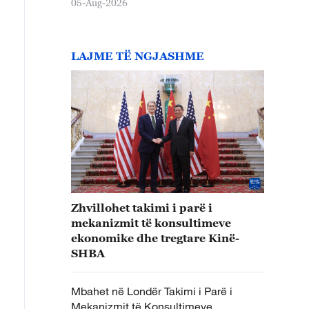
05-Aug-2026
LAJME TË NGJASHME
Zhvillohet takimi i parë i
mekanizmit të konsultimeve
ekonomike dhe tregtare Kinë-
SHBA
Mbahet në Londër Takimi i Parë i
Mekanizmit të Konsultimeve