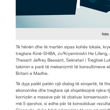
foto
Të hënën dhe të martën sipas kohës lokale, kry
tregtare Kinë-SHBA, zv/Kryeministri He Lifeng, 
Thesarit Jeffrey Bessant, Sekretari i Tregtisë Lu
takimin e parë të mekanizmit të konsultimeve 
Britani e Madhe.
Të dyja palët patën një dialog të sinqertë, të 
ekonomike dhe tregtare që shqetësojnë njëra-tj
kornizën e masave për të zbatuar konsensusin e
më 5 qershor, si edhe për të konsoliduar rezul
Gjenevës, duke bërë përparime të reja në zgji