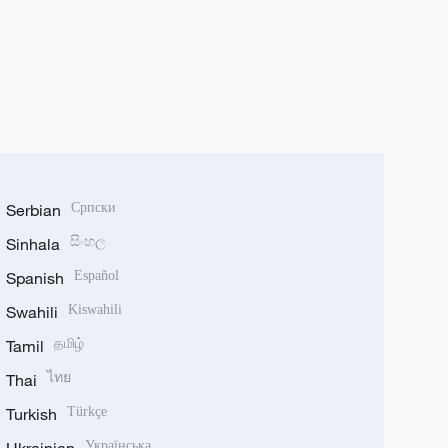
Serbian
Српски
Sinhala
සිංහල
Spanish
Español
Swahili
Kiswahili
Tamil
தமிழ்
Thai
ไทย
Turkish
Türkçe
Ukrainian
Українська