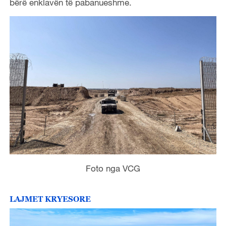
bërë enklavën të pabanueshme.
Foto nga VCG
LAJMET KRYESORE