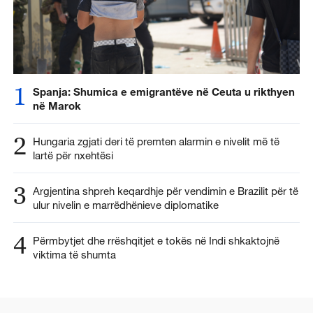
1
Spanja: Shumica e emigrantëve në Ceuta u rikthyen
në Marok
2
Hungaria zgjati deri të premten alarmin e nivelit më të
lartë për nxehtësi
3
Argjentina shpreh keqardhje për vendimin e Brazilit për të
ulur nivelin e marrëdhënieve diplomatike
4
Përmbytjet dhe rrëshqitjet e tokës në Indi shkaktojnë
viktima të shumta