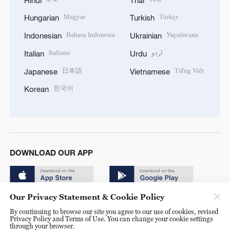
Magyar
Türkçe
Hungarian
Turkish
Bahasa Indonesia
Українська
Indonesian
Ukrainian
Italiano
اردو
Italian
Urdu
日本語
Tiếng Việt
Japanese
Vietnamese
한국어
Korean
DOWNLOAD OUR APP
Our Privacy Statement & Cookie Policy
By continuing to browse our site you agree to our use of cookies, revised
Privacy Policy and Terms of Use. You can change your cookie settings
through your browser.
© China Radio International.CRI. All Rights Reserved. 16A