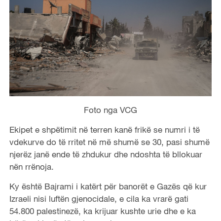
Foto nga VCG
Ekipet e shpëtimit në terren kanë frikë se numri i të
vdekurve do të rritet në më shumë se 30, pasi shumë
njerëz janë ende të zhdukur dhe ndoshta të bllokuar
nën rrënoja.
Ky është Bajrami i katërt për banorët e Gazës që kur
Izraeli nisi luftën gjenocidale, e cila ka vrarë gati
54.800 palestinezë, ka krijuar kushte urie dhe e ka