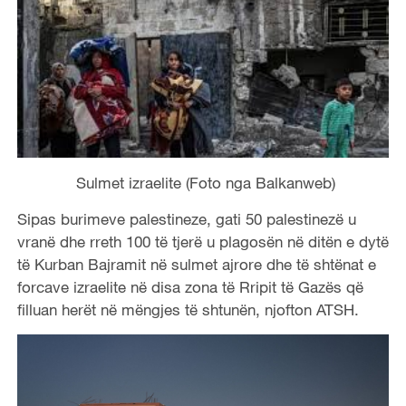
Sulmet izraelite (Foto nga Balkanweb)
Sipas burimeve palestineze, gati 50 palestinezë u
vranë dhe rreth 100 të tjerë u plagosën në ditën e dytë
të Kurban Bajramit në sulmet ajrore dhe të shtënat e
forcave izraelite në disa zona të Rripit të Gazës që
filluan herët në mëngjes të shtunën, njofton ATSH.