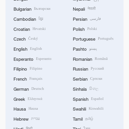
Български
नेपाली
Bulgarian
Nepali
ខ្មែរ
فارسی
Cambodian
Persian
Hrvatski
Polski
Croatian
Polish
Český
Português
Czech
Portuguese
English
پښتو
English
Pashto
Esperanto
Română
Esperanto
Romanian
Filipino
Русский
Filipino
Russian
Français
Српски
French
Serbian
Deutsch
සිංහල
German
Sinhala
Ελληνικά
Español
Greek
Spanish
Hausa
Kiswahili
Hausa
Swahili
עברית
தமிழ்
Hebrew
Tamil
हिन्दी
ไทย
Hindi
Thai