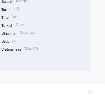
Swahili
Kiswahili
Tamil
தமிழ்
Thai
ไทย
Turkish
Türkçe
Ukrainian
Українська
Urdu
اردو
Vietnamese
Tiếng Việt