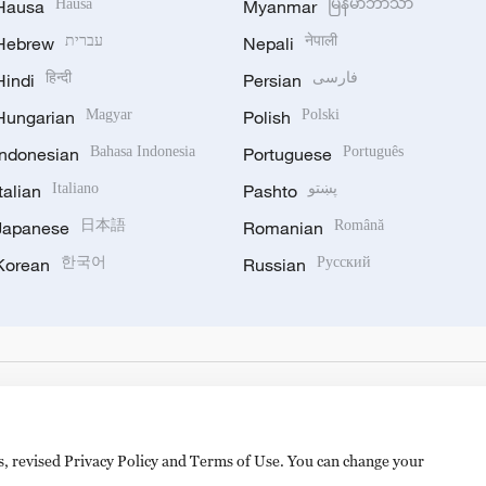
Hausa
Hausa
Myanmar
မြန်မာဘာသာ
Hebrew
עברית
Nepali
नेपाली
Hindi
हिन्दी
Persian
فارسی
Hungarian
Magyar
Polish
Polski
Indonesian
Bahasa Indonesia
Portuguese
Português
Italian
Italiano
Pashto
پښتو
Japanese
日本語
Romanian
Română
Korean
한국어
Russian
Русский
es, revised Privacy Policy and Terms of Use. You can change your