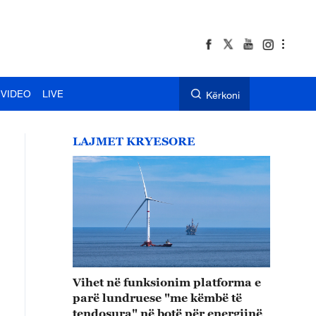
VIDEO
LIVE
Kërkoni
LAJMET KRYESORE
Vihet në funksionim platforma e
parë lundruese "me këmbë të
tendosura" në botë për energjinë