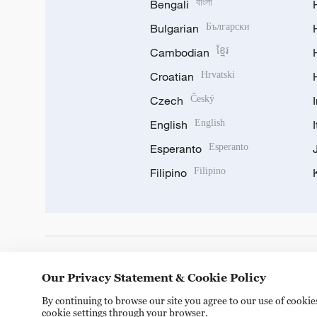
Bengali
বাংলা
Bulgarian
Български
Cambodian
ខ្មែរ
Croatian
Hrvatski
Czech
Český
English
English
Esperanto
Esperanto
Filipino
Filipino
DOWNLOAD OUR APP
Our Privacy Statement & Cookie Policy
By continuing to browse our site you agree to our use of cooki
cookie settings through your browser.