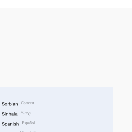
Serbian
Српски
Sinhala
සිංහල
Spanish
Español