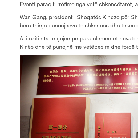
Eventi paraqiti rrëfime nga vetë shkencëtarët, a
Wan Gang, president i Shoqatës Kineze për Shke
bërë thirrje punonjësve të shkencës dhe teknolo
Ai i nxiti ata të çojnë përpara elementët novato
Kinës dhe të punojnë me vetëbesim dhe forcë të 