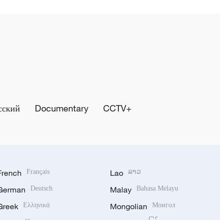
сский
Documentary
CCTV+
French
Français
Lao
ລາວ
German
Deutsch
Malay
Bahasa Melayu
Greek
Ελληνικά
Mongolian
Монгол