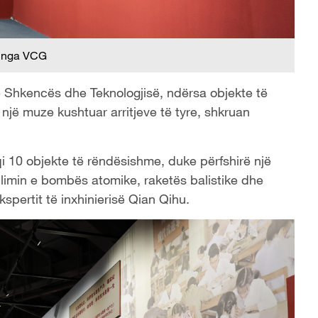
 nga VCG
 Shkencës dhe Teknologjisë, ndërsa objekte të
një muze kushtuar arritjeve të tyre, shkruan
 10 objekte të rëndësishme, duke përfshirë një
illimin e bombës atomike, raketës balistike dhe
kspertit të inxhinierisë Qian Qihu.