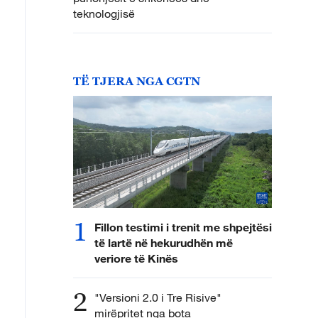
teknologjisë
TË TJERA NGA CGTN
1
Fillon testimi i trenit me shpejtësi
të lartë në hekurudhën më
veriore të Kinës
2
"Versioni 2.0 i Tre Risive"
mirëpritet nga bota