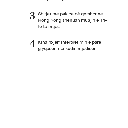
3
Shitjet me pakicë në qershor në
Hong Kong shënuan muajin e 14-
të të rritjes
4
Kina nxjerr interpretimin e parë
gjyqësor mbi kodin mjedisor