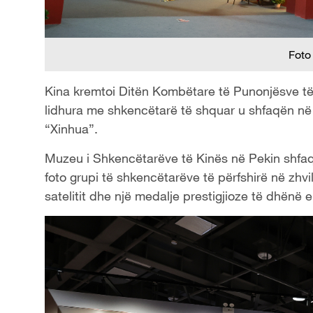
Foto
Kina kremtoi Ditën Kombëtare të Punonjësve të
lidhura me shkencëtarë të shquar u shfaqën në 
“Xinhua”.
Muzeu i Shkencëtarëve të Kinës në Pekin shfaqi
foto grupi të shkencëtarëve të përfshirë në zhv
satelitit dhe një medalje prestigjioze të dhënë e