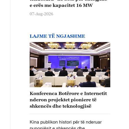
e erës me kapacitet 16 MW
07-Aug-2026
LAJME TË NGJASHME
Konferenca Botërore e Internetit
nderon projektet pioniere të
shkencës dhe teknologjisë
Kina publikon histori për të nderuar
punonjësit e shkencës dhe