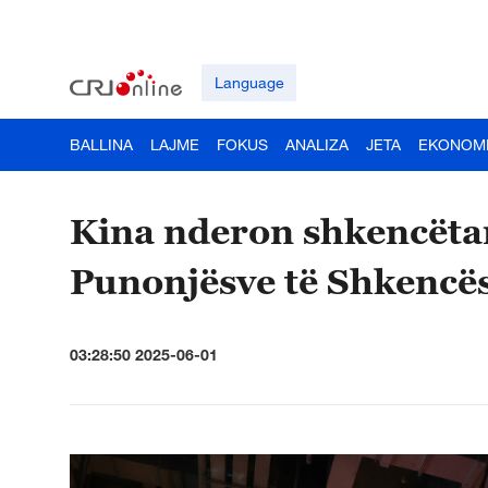
Language
BALLINA
LAJME
FOKUS
ANALIZA
JETA
EKONOM
Kina nderon shkencëtar
Punonjësve të Shkencës
03:28:50 2025-06-01