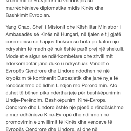
kremtimit të 50-vjetorit të vendosjes së
marrëdhënieve diplomatike midis Kinës dhe
Bashkimit Evropian.
Yang Chao, Shefi i Misionit dhe Këshilltar Ministror i
Ambasadës së Kinës në Hungari, në fjalën e tij gjatë
ceremonisë së hapjes theksoi se bota po kalon një
ndryshim të madh që nuk është parë prej një shekulli.
Modelet e sigurisë ndërkombëtare dhe zhvillimit
ndërkombëtar janë duke u ndryshuar. Vendet e
Evropës Qendrore dhe Lindore ndodhen në një
kryqëzim të kontinentit Euroaziatik dhe janë nyje të
rëndësishme që lidhin Lindjen me Perëndimin. Ato
duhet të bëhen pika ndërthurjeje për bashkëpunimin
Lindje-Perëndim. Bashkëpunimi Kinë-Evropa
Qendrore dhe Lindore është një pjesë e rëndësishme
e marrëdhënieve Kinë-Evropë dhe ndihmon në
promovimin e zhvillimit të Kinës dhe vendeve të
Evropës Qendrore dhe Lindore, si dhe në