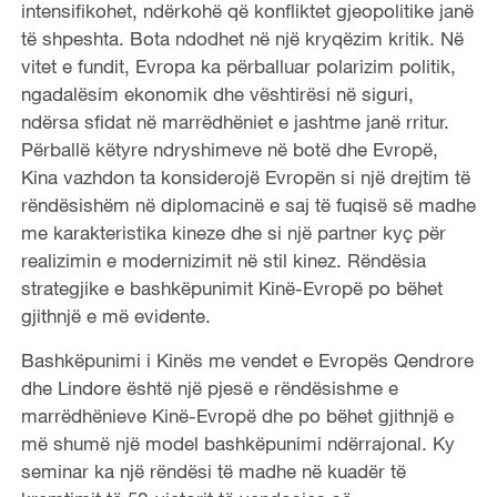
intensifikohet, ndërkohë që konfliktet gjeopolitike janë
të shpeshta. Bota ndodhet në një kryqëzim kritik. Në
vitet e fundit, Evropa ka përballuar polarizim politik,
ngadalësim ekonomik dhe vështirësi në siguri,
ndërsa sfidat në marrëdhëniet e jashtme janë rritur.
Përballë këtyre ndryshimeve në botë dhe Evropë,
Kina vazhdon ta konsiderojë Evropën si një drejtim të
rëndësishëm në diplomacinë e saj të fuqisë së madhe
me karakteristika kineze dhe si një partner kyç për
realizimin e modernizimit në stil kinez. Rëndësia
strategjike e bashkëpunimit Kinë-Evropë po bëhet
gjithnjë e më evidente.
Bashkëpunimi i Kinës me vendet e Evropës Qendrore
dhe Lindore është një pjesë e rëndësishme e
marrëdhënieve Kinë-Evropë dhe po bëhet gjithnjë e
më shumë një model bashkëpunimi ndërrajonal. Ky
seminar ka një rëndësi të madhe në kuadër të