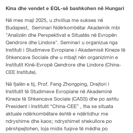
Kina dhe vendet e EQL-së bashkohen në Hungari
Në mes maji 2025, u zhvillua me sukses në
Budapest, Seminari Ndërkombëtar Akademik mbi
"Analizën dhe Perspektivat e Situatës në Evropën
Qendrore dhe Lindore". Seminari u organizua nga
Instituti i Studimeve Evropiane i Akademisë Kineze të
Shkencave Sociale dhe u mbajt nën organizimin e
Institutit Kinë-Evropë Qendrore dhe Lindore (China-
CEE Institute).
Në fjalën e tij, Prof. Feng Zhongping, Drejtori i
Institutit të Studimeve Evropiane në Akademinë
Kineze të Shkencave Sociale (CASS) dhe po ashtu
President i Institutit “China-CEE” , tha se situata
aktuale ndërkombëtare është e ndërlidhur me
ndryshime dhe kaos; ndryshimet shekullore po
përshpejtohen, loja midis fuqive të mëdha po