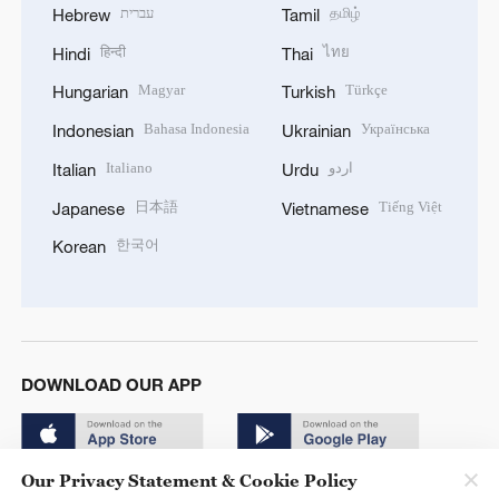
עברית
தமிழ்
Hebrew
Tamil
हिन्दी
ไทย
Hindi
Thai
Magyar
Türkçe
Hungarian
Turkish
Bahasa Indonesia
Українська
Indonesian
Ukrainian
Italiano
اردو
Italian
Urdu
日本語
Tiếng Việt
Japanese
Vietnamese
한국어
Korean
DOWNLOAD OUR APP
Our Privacy Statement & Cookie Policy