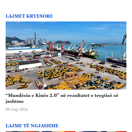
LAJMET KRYESORE
“Mundësia e Kinës 2.0” në rezultatet e tregtisë së
jashtme
08-Aug-2026
LAJME TË NGJASHME