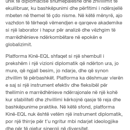
unik të diplomacisë shumëpalëshe dhe zhvillimit të
ekuilibruar, ku bashkëpunimi dhe përfitimi i ndërsjellë
mbeten në themel të çdo nisme. Në këtë mënyrë, ajo
vazhdon të tërheqë vëmendjen e qarqeve akademike
si një laborator i hapur për analizë dhe vëzhgim të
marrëdhënieve ndërkombëtare në epokën e
globalizimit.
Platforma Kinë-EQL shfaqet si një shembull i
prekshëm i një vizioni diplomatik që ndërton ura, jo
mure, që ngjall besim, jo ndarje, dhe që synon
zhvillim të përbashkët. Platforma ka dëshmuar vlerën
e saj si një instrument efektiv dhe fleksibël për
thellimin e marrëdhënieve ndërrajonale në një kohë
kur stabiliteti dhe zhvillimi kërkojnë qasje të reja dhe
bashkëpunime praktike. Në këtë sfond, platforma
Kinë-EQL nuk është vetëm një instrument diplomatik,
por një thirrje për t’u ngritur mbi ndarjet ideologjike
dhe për të gjetur sinergji në diversitet.