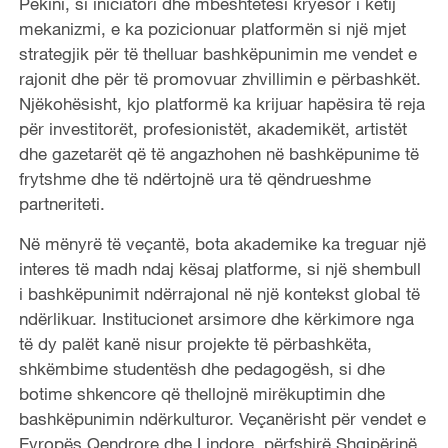
Pekini, si iniciatori dhe mbështetësi kryesor i këtij
mekanizmi, e ka pozicionuar platformën si një mjet
strategjik për të thelluar bashkëpunimin me vendet e
rajonit dhe për të promovuar zhvillimin e përbashkët.
Njëkohësisht, kjo platformë ka krijuar hapësira të reja
për investitorët, profesionistët, akademikët, artistët
dhe gazetarët që të angazhohen në bashkëpunime të
frytshme dhe të ndërtojnë ura të qëndrueshme
partneriteti.
Në mënyrë të veçantë, bota akademike ka treguar një
interes të madh ndaj kësaj platforme, si një shembull
i bashkëpunimit ndërrajonal në një kontekst global të
ndërlikuar. Institucionet arsimore dhe kërkimore nga
të dy palët kanë nisur projekte të përbashkëta,
shkëmbime studentësh dhe pedagogësh, si dhe
botime shkencore që thellojnë mirëkuptimin dhe
bashkëpunimin ndërkulturor. Veçanërisht për vendet e
Evropës Qendrore dhe Lindore, përfshirë Shqipërinë,