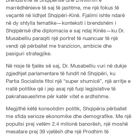
marrëdhënieve të saj të jashtme, me një fokus të
veçantë në lidhjet Shqipëri-Kinë. Fjalimi ishte ndarë
në dy shtylla tematike—konteksti i brendshëm i
Shqipërisë dhe diplomacia e saj ndaj Kinës—ku Dr.
Musabelliu paraqiti një portret të nuancuar të një
vendi që përballet me tranzicion, ambicie dhe
pasiguri strategjike.
Në nisje të fjalës së saj, Dr. Musabelliu vuri në dukje
zgjedhjet parlamentare të fundit në Shqipëri, ku
Partia Socialiste fitoi një “super shumicë”, një arritje e
rrallë politike që i jep asaj një fuqi legjislative të
pakrahasueshme për katër vitet e ardhshme.
Megjithë këtë konsolidim politik, Shqipëria përballet
me sfida serioze ekonomike dhe demografike. Me një
popullsi prej vetëm 2.4 milionë banorësh, një moshë
mesatare prej 39 vjetësh dhe një Prodhim të