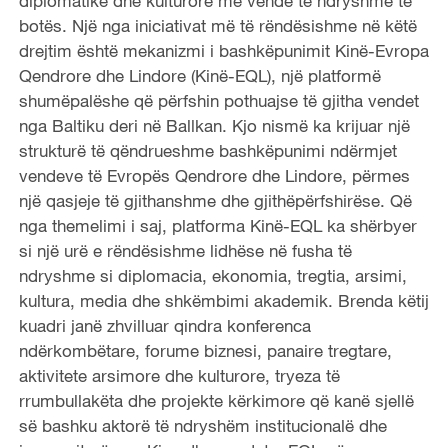
diplomatike dhe kulturore me vende të ndryshme të
botës. Një nga iniciativat më të rëndësishme në këtë
drejtim është mekanizmi i bashkëpunimit Kinë-Evropa
Qendrore dhe Lindore (Kinë-EQL), një platformë
shumëpalëshe që përfshin pothuajse të gjitha vendet
nga Baltiku deri në Ballkan. Kjo nismë ka krijuar një
strukturë të qëndrueshme bashkëpunimi ndërmjet
vendeve të Evropës Qendrore dhe Lindore, përmes
një qasjeje të gjithanshme dhe gjithëpërfshirëse. Që
nga themelimi i saj, platforma Kinë-EQL ka shërbyer
si një urë e rëndësishme lidhëse në fusha të
ndryshme si diplomacia, ekonomia, tregtia, arsimi,
kultura, media dhe shkëmbimi akademik. Brenda këtij
kuadri janë zhvilluar qindra konferenca
ndërkombëtare, forume biznesi, panaire tregtare,
aktivitete arsimore dhe kulturore, tryeza të
rrumbullakëta dhe projekte kërkimore që kanë sjellë
së bashku aktorë të ndryshëm institucionalë dhe