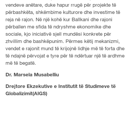
vendeve anëtare, duke hapur rrugë për projekte të
përbashkëta, shkëmbime kulturore dhe investime të
reja në rajon. Në një kohë kur Ballkani dhe rajoni
përballen me sfida të ndryshme ekonomike dhe
sociale, kjo iniciativë sjell mundësi konkrete për
zhvillim dhe bashkëpunim. Përmes këtij mekanizmi,
vendet e rajonit mund të krijojnë lidhje më të forta dhe
të ndajnë përvojat e tyre për të ndërtuar një të ardhme
më të begatë.
Dr. Marsela Musabelliu
Drejtore Ekzekutive e Institutit të Studimeve të
Globalizimit(AIGS)