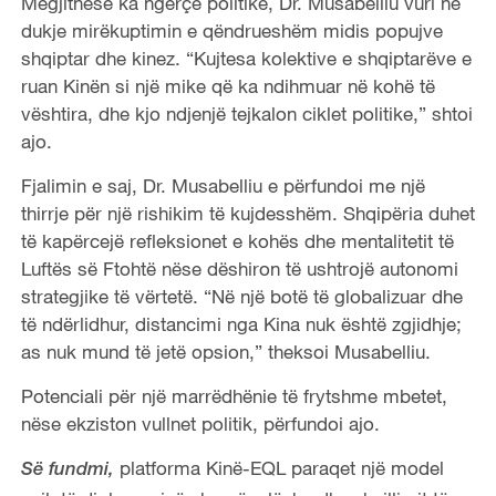
Megjithëse ka ngërçe politike, Dr. Musabelliu vuri në
dukje mirëkuptimin e qëndrueshëm midis popujve
shqiptar dhe kinez. “Kujtesa kolektive e shqiptarëve e
ruan Kinën si një mike që ka ndihmuar në kohë të
vështira, dhe kjo ndjenjë tejkalon ciklet politike,” shtoi
ajo.
Fjalimin e saj, Dr. Musabelliu e përfundoi me një
thirrje për një rishikim të kujdesshëm. Shqipëria duhet
të kapërcejë refleksionet e kohës dhe mentalitetit të
Luftës së Ftohtë nëse dëshiron të ushtrojë autonomi
strategjike të vërtetë. “Në një botë të globalizuar dhe
të ndërlidhur, distancimi nga Kina nuk është zgjidhje;
as nuk mund të jetë opsion,” theksoi Musabelliu.
Potenciali për një marrëdhënie të frytshme mbetet,
nëse ekziston vullnet politik, përfundoi ajo.
platforma Kinë-EQL paraqet një model
Së fundmi,