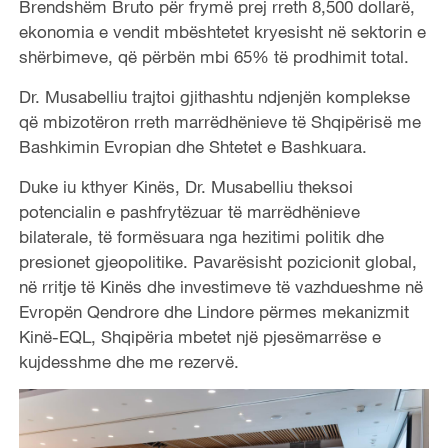
Brendshëm Bruto për frymë prej rreth 8,500 dollarë,
ekonomia e vendit mbështetet kryesisht në sektorin e
shërbimeve, që përbën mbi 65% të prodhimit total.
Dr. Musabelliu trajtoi gjithashtu ndjenjën komplekse
që mbizotëron rreth marrëdhënieve të Shqipërisë me
Bashkimin Evropian dhe Shtetet e Bashkuara.
Duke iu kthyer Kinës, Dr. Musabelliu theksoi
potencialin e pashfrytëzuar të marrëdhënieve
bilaterale, të formësuara nga hezitimi politik dhe
presionet gjeopolitike. Pavarësisht pozicionit global,
në rritje të Kinës dhe investimeve të vazhdueshme në
Evropën Qendrore dhe Lindore përmes mekanizmit
Kinë-EQL, Shqipëria mbetet një pjesëmarrëse e
kujdesshme dhe me rezervë.