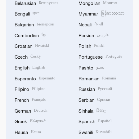
Беларуская
Монгол
Belarusian
Mongolian
বাংলা
မြန်မာဘာသာ
Bengali
Myanmar
Български
नेपाली
Bulgarian
Nepali
ខ្មែរ
فارسی
Cambodian
Persian
Hrvatski
Polski
Croatian
Polish
Český
Português
Czech
Portuguese
English
پښتو
English
Pashto
Esperanto
Română
Esperanto
Romanian
Filipino
Русский
Filipino
Russian
Français
Српски
French
Serbian
Deutsch
සිංහල
German
Sinhala
Ελληνικά
Español
Greek
Spanish
Hausa
Kiswahili
Hausa
Swahili