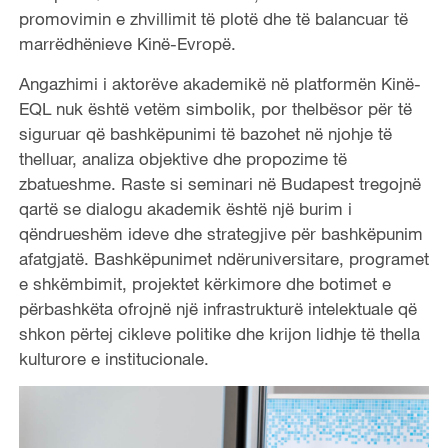
promovimin e zhvillimit të plotë dhe të balancuar të
marrëdhënieve Kinë-Evropë.
Angazhimi i aktorëve akademikë në platformën Kinë-
EQL nuk është vetëm simbolik, por thelbësor për të
siguruar që bashkëpunimi të bazohet në njohje të
thelluar, analiza objektive dhe propozime të
zbatueshme. Raste si seminari në Budapest tregojnë
qartë se dialogu akademik është një burim i
qëndrueshëm ideve dhe strategjive për bashkëpunim
afatgjatë. Bashkëpunimet ndëruniversitare, programet
e shkëmbimit, projektet kërkimore dhe botimet e
përbashkëta ofrojnë një infrastrukturë intelektuale që
shkon përtej cikleve politike dhe krijon lidhje të thella
kulturore e institucionale.