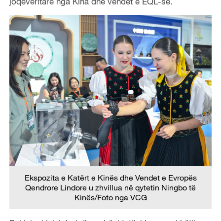
joqeveritarë nga Kina dhe vendet e EQL-së.
Ekspozita e Katërt e Kinës dhe Vendet e Evropës
Qendrore Lindore u zhvillua në qytetin Ningbo
të
Kinës/
Foto nga VCG