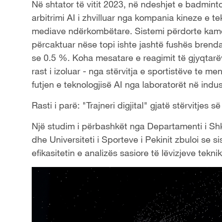
Në shtator të vitit 2023, në ndeshjet e badminto
arbitrimi AI i zhvilluar nga kompania kineze e 
mediave ndërkombëtare. Sistemi përdorte kamer
përcaktuar nëse topi ishte jashtë fushës brend
se 0.5 %. Koha mesatare e reagimit të gjyqtarë
rast i izoluar - nga stërvitja e sportistëve te m
futjen e teknologjisë AI nga laboratorët në indust
Rasti i parë: "Trajneri digjital" gjatë stërvitjes s
Një studim i përbashkët nga Departamenti i Sh
dhe Universiteti i Sporteve i Pekinit zbuloi se si
efikasitetin e analizës sasiore të lëvizjeve tekn