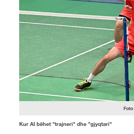
Foto
Kur AI bëhet "trajneri" dhe "gjyqtari"