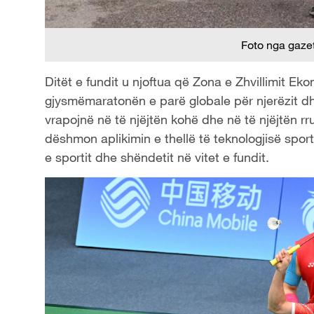
Foto nga gaze
Ditët e fundit u njoftua që Zona e Zhvillimit Ek
gjysmëmaratonën e parë globale për njerëzit d
vrapojnë në të njëjtën kohë dhe në të njëjtën rr
dëshmon aplikimin e thellë të teknologjisë sportiv
e sportit dhe shëndetit në vitet e fundit.