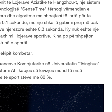
nit të Lojërave Aziatike të Hangzhou-t, një sistem
teknologjisë "SenseTime" tërhoqi vëmendjen e
a dhe algoritme me shpejtësi të lartë për të
a 0.1 sekonde, me një shkallë gabimi prej më pak
ve njerëzorë është 0.3 sekonda. Ky nuk është një
enaxhimi i lojërave sportive, Kina po përshpejton
rinë e sportit.
ë ekipit kombëtar.
kencave Kompjuterike në Universitetin "Tsinghua"
stemi AI i kapjes së lëvizjes mund të rrisë
ike të sportistëve me 80 %.