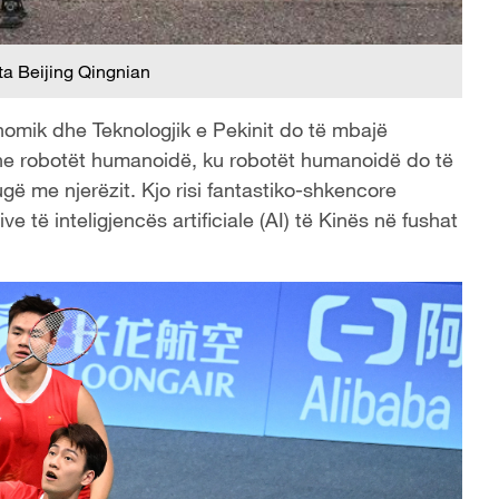
ta Beijing Qingnian
onomik dhe Teknologjik e Pekinit do të mbajë
he robotët humanoidë, ku robotët humanoidë do të
ugë me njerëzit. Kjo risi fantastiko-shkencore
e të inteligjencës artificiale (AI) të Kinës në fushat