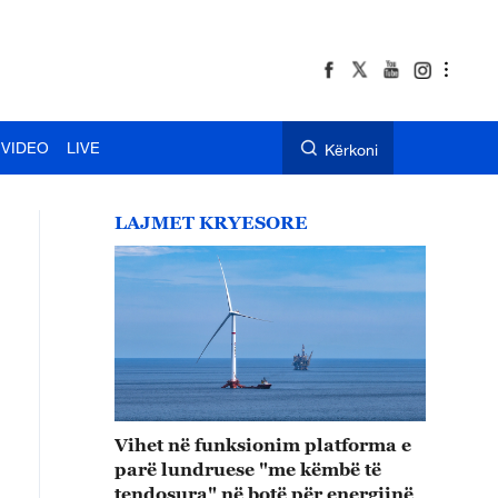
VIDEO
LIVE
Kërkoni
LAJMET KRYESORE
Vihet në funksionim platforma e
parë lundruese "me këmbë të
tendosura" në botë për energjinë