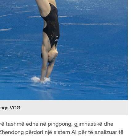
 nga VCG
rirë tashmë edhe në pingpong, gjimnastikë dhe
 Zhendong përdori një sistem AI për të analizuar të