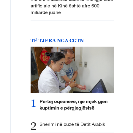
artificiale në Kinë është afro 600
miliardë juanë
TË TJERA NGA CGTN
1
Përtej oqeaneve, një mjek gjen
kuptimin e përgjegjësisë
2
Shërimi në buzë të Detit Arabik