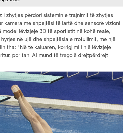
i zhytjes përdori sistemin e trajnimit të zhytjes
r kamera me shpejtësi të lartë dhe sensorë vizioni
ë model lëvizjeje 3D të sportistit në kohë reale,
 hyrjes në ujë dhe shpejtësia e rrotullimit, me një
 tha: "Në të kaluarën, korrigjimi i një lëvizjeje
tur, por tani AI mund të tregojë drejtpërdrejt