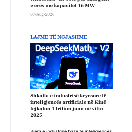
e erës me kapacitet 16 MW
07-Aug-2026
LAJME TË NGJASHME
Shkalla e industrisë kryesore të
inteligjencës artificiale në Kinë
tejkalon 1 trilion juan në vitin
2025
Vlera e industrisë bazë të inteligjencës