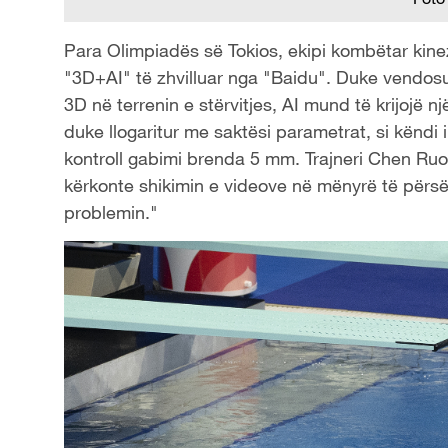
Para Olimpiadës së Tokios, ekipi kombëtar kinez 
"3D+AI" të zhvilluar nga "Baidu". Duke vendosu
3D në terrenin e stërvitjes, AI mund të krijojë nj
duke llogaritur me saktësi parametrat, si këndi i
kontroll gabimi brenda 5 mm. Trajneri Chen Ruolin
kërkonte shikimin e videove në mënyrë të përsëri
problemin."