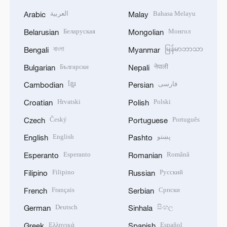
العربية
Bahasa Melayu
Arabic
Malay
Беларуская
Монгол
Belarusian
Mongolian
বাংলা
မြန်မာဘာသာ
Bengali
Myanmar
Български
नेपाली
Bulgarian
Nepali
ខ្មែរ
فارسی
Cambodian
Persian
Hrvatski
Polski
Croatian
Polish
Český
Português
Czech
Portuguese
English
پښتو
English
Pashto
Esperanto
Română
Esperanto
Romanian
Filipino
Русский
Filipino
Russian
Français
Српски
French
Serbian
Deutsch
සිංහල
German
Sinhala
Ελληνικά
Español
Greek
Spanish