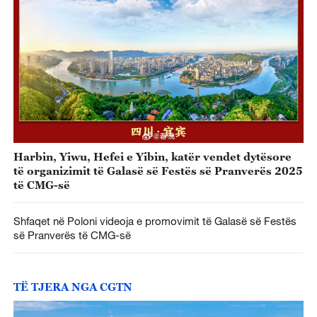
Harbin, Yiwu, Hefei e Yibin, katër vendet dytësore
të organizimit të Galasë së Festës së Pranverës 2025
të CMG-së
Shfaqet në Poloni videoja e promovimit të Galasë së Festës
së Pranverës të CMG-së
TË TJERA NGA CGTN