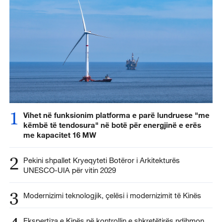
1
Vihet në funksionim platforma e parë lundruese "me
këmbë të tendosura" në botë për energjinë e erës
me kapacitet 16 MW
2
Pekini shpallet Kryeqyteti Botëror i Arkitekturës
UNESCO-UIA për vitin 2029
3
Modernizimi teknologjik, çelësi i modernizimit të Kinës
Ekspertiza e Kinës në kontrollin e shkretëtirës ndihmon