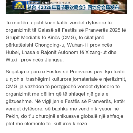
Të martën u publikuan katër vendet dytësore të
organizimit të Galasë së Festës së Pranverës 2025 të
Grupit Mediatik të Kinës (CMG), të cilat janë
përkatësisht Chongqing-u, Wuhan-i i provincës
Hubei, Lhasa e Rajonit Autonom të Xizang-ut dhe
Wuxi i provincës Jiangsu.
Si galaja e parë e Festës së Pranverës pasi kjo festë
u njoh si trashëgimi kulturore jomateriale e njerëzimit,
CMG-ja vazhdon të përzgjedhë vendet dytësore të
organizimit me qëllim që të shfaqet një gala e
gëzueshme. Në vigjiljen e Festës së Pranverës, katër
vendet dytësore, së bashku me vendin kryesor në
Pekin, do t'u dhurojnë shikuesve globalë një shfaqje
plot me elemente të kulturës kineze.