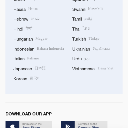
Hausa
Kiswahili
Hausa
Swahili
עברית
தமிழ்
Hebrew
Tamil
हिन्दी
ไทย
Hindi
Thai
Magyar
Türkçe
Hungarian
Turkish
Bahasa Indonesia
Українська
Indonesian
Ukrainian
Italiano
اردو
Italian
Urdu
日本語
Tiếng Việt
Japanese
Vietnamese
한국어
Korean
DOWNLOAD OUR APP