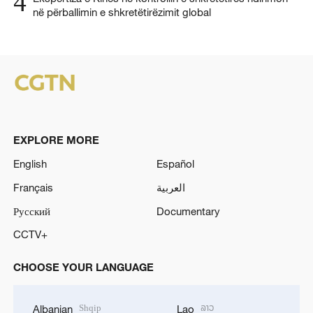
4
në përballimin e shkretëtirëzimit global
EXPLORE MORE
English
Español
Français
العربية
Русский
Documentary
CCTV+
CHOOSE YOUR LANGUAGE
Shqip
ລາວ
Albanian
Lao