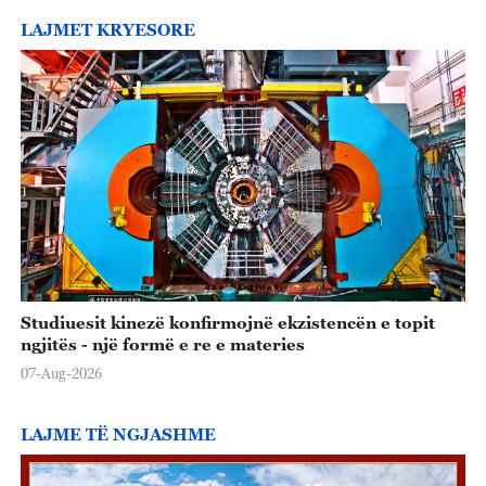
LAJMET KRYESORE
Studiuesit kinezë konfirmojnë ekzistencën e topit
ngjitës - një formë e re e materies
07-Aug-2026
LAJME TË NGJASHME