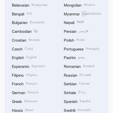
Беларуская
Монгол
Belarusian
Mongolian
বাংলা
မြန်မာဘာသာ
Bengali
Myanmar
Български
नेपाली
Bulgarian
Nepali
ខ្មែរ
فارسی
Cambodian
Persian
Hrvatski
Polski
Croatian
Polish
Český
Português
Czech
Portuguese
English
پښتو
English
Pashto
Esperanto
Română
Esperanto
Romanian
Filipino
Русский
Filipino
Russian
Français
Српски
French
Serbian
Deutsch
සිංහල
German
Sinhala
Ελληνικά
Español
Greek
Spanish
Hausa
Kiswahili
Hausa
Swahili