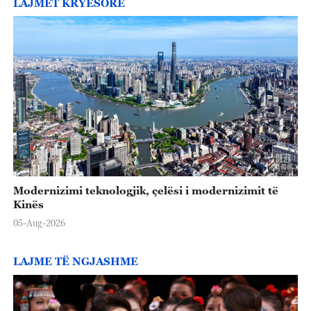
LAJMET KRYESORE
e
o
Modernizimi teknologjik, çelësi i modernizimit të
Kinës
05-Aug-2026
LAJME TË NGJASHME