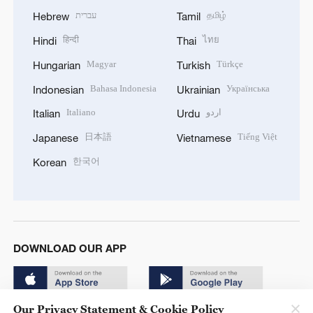
עברית
தமிழ்
Hebrew
Tamil
हिन्दी
ไทย
Hindi
Thai
Magyar
Türkçe
Hungarian
Turkish
Bahasa Indonesia
Українська
Indonesian
Ukrainian
Italiano
اردو
Italian
Urdu
日本語
Tiếng Việt
Japanese
Vietnamese
한국어
Korean
DOWNLOAD OUR APP
Our Privacy Statement & Cookie Policy