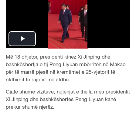
P
Më 18 dhjetor, presidenti kinez Xi Jinping dhe
l
bashkëshortja e tij Peng Liyuan mbërritën në Makao
a
për të marrë pjesë në kremtimet e 25-vjetorit të
rikthimit të rajonit në atdhe.
y
Gjatë shumë vizitave, ndjenjat e thella mes presidentit
V
Xi Jinping dhe bashkëshortes Peng Liyuan kanë
prekur shumë njerëz.
i
d