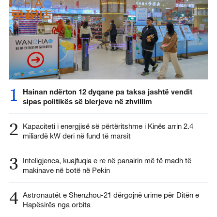
1
Hainan ndërton 12 dyqane pa taksa jashtë vendit
sipas politikës së blerjeve në zhvillim
2
Kapaciteti i energjisë së përtëritshme i Kinës arrin 2.4
miliardë kW deri në fund të marsit
3
Inteligjenca, kuajfuqia e re në panairin më të madh të
makinave në botë në Pekin
4
Astronautët e Shenzhou-21 dërgojnë urime për Ditën e
Hapësirës nga orbita