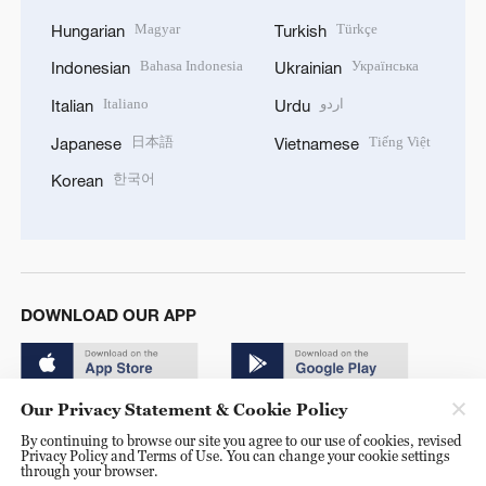
Magyar
Türkçe
Hungarian
Turkish
Bahasa Indonesia
Українська
Indonesian
Ukrainian
Italiano
اردو
Italian
Urdu
日本語
Tiếng Việt
Japanese
Vietnamese
한국어
Korean
DOWNLOAD OUR APP
Our Privacy Statement & Cookie Policy
By continuing to browse our site you agree to our use of cookies, revised
Privacy Policy and Terms of Use. You can change your cookie settings
through your browser.
© China Radio International.CRI. All Rights Reserved. 16A