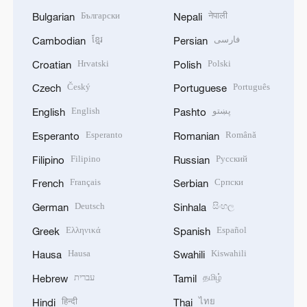
Български
नेपाली
Bulgarian
Nepali
ខ្មែរ
فارسی
Cambodian
Persian
Hrvatski
Polski
Croatian
Polish
Český
Português
Czech
Portuguese
English
پښتو
English
Pashto
Esperanto
Română
Esperanto
Romanian
Filipino
Русский
Filipino
Russian
Français
Српски
French
Serbian
Deutsch
සිංහල
German
Sinhala
Ελληνικά
Español
Greek
Spanish
Hausa
Kiswahili
Hausa
Swahili
עברית
தமிழ்
Hebrew
Tamil
हिन्दी
ไทย
Hindi
Thai