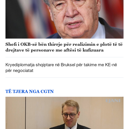
Shefi i OKB-së bën thirrje për realizimin e plotë të të
drejtave të personave me aftësi të kufizuara
Kryediplomatja shqiptare në Bruksel për takime me KE-në
për negociatat
TË TJERA NGA CGTN