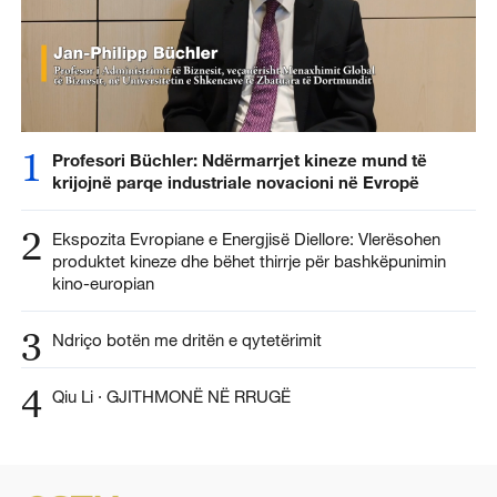
1
Profesori Büchler: Ndërmarrjet kineze mund të
krijojnë parqe industriale novacioni në Evropë
2
Ekspozita Evropiane e Energjisë Diellore: Vlerësohen
produktet kineze dhe bëhet thirrje për bashkëpunimin
kino-europian
3
Ndriço botën me dritën e qytetërimit
4
Qiu Li · GJITHMONË NË RRUGË