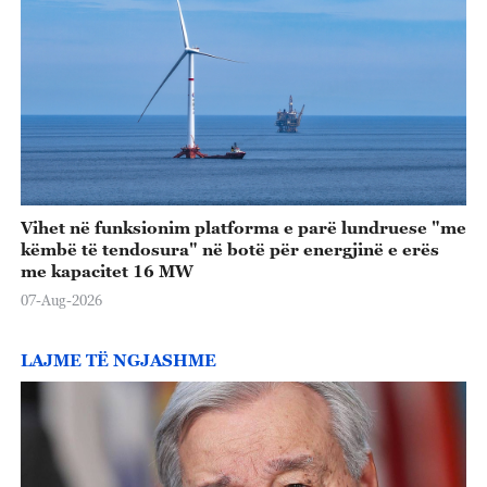
e
o
Vihet në funksionim platforma e parë lundruese "me
këmbë të tendosura" në botë për energjinë e erës
me kapacitet 16 MW
07-Aug-2026
LAJME TË NGJASHME