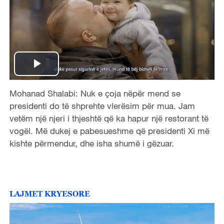
P
Mohanad Shalabi: Nuk e çoja nëpër mend se
l
presidenti do të shprehte vlerësim për mua. Jam
a
vetëm një njeri i thjeshtë që ka hapur një restorant të
vogël. Më dukej e pabesueshme që presidenti Xi më
y
kishte përmendur, dhe isha shumë i gëzuar.
V
i
LAJMET KRYESORE
d