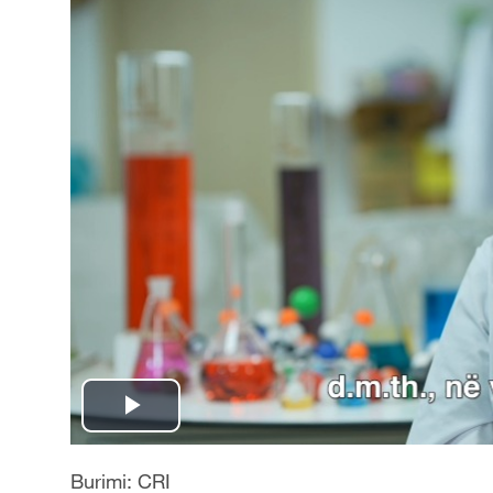
P
l
Burimi: CRI