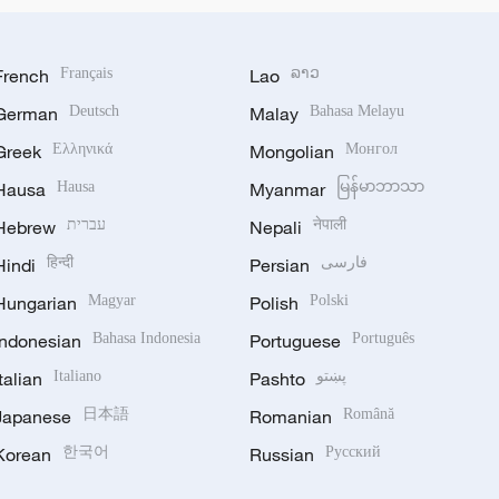
French
Français
Lao
ລາວ
German
Deutsch
Malay
Bahasa Melayu
Greek
Ελληνικά
Mongolian
Монгол
Hausa
Hausa
Myanmar
မြန်မာဘာသာ
Hebrew
עברית
Nepali
नेपाली
Hindi
हिन्दी
Persian
فارسی
Hungarian
Magyar
Polish
Polski
Indonesian
Bahasa Indonesia
Portuguese
Português
Italian
Italiano
Pashto
پښتو
Japanese
日本語
Romanian
Română
Korean
한국어
Russian
Русский