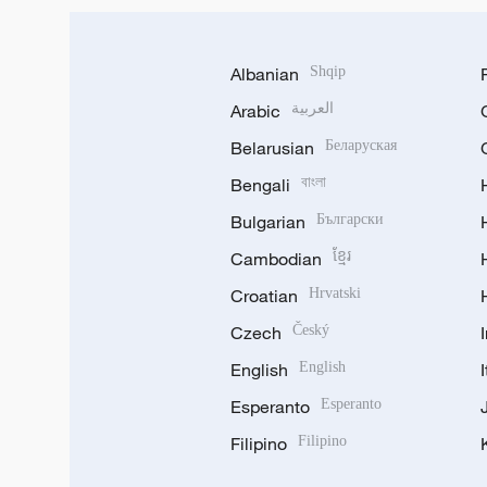
Albanian
Shqip
Arabic
العربية
Belarusian
Беларуская
Bengali
বাংলা
Bulgarian
Български
Cambodian
ខ្មែរ
Croatian
Hrvatski
Czech
Český
English
English
Esperanto
Esperanto
Filipino
Filipino