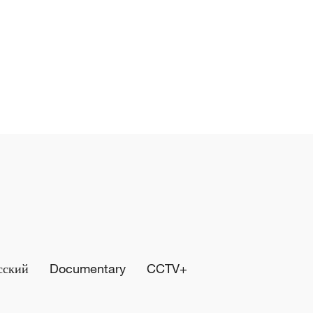
сский
Documentary
CCTV+