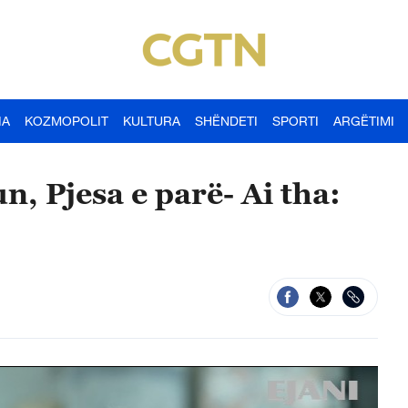
IA
KOZMOPOLIT
KULTURA
SHËNDETI
SPORTI
ARGËTIMI
, Pjesa e parë- Ai tha: