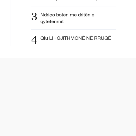
3
Ndriço botën me dritën e
qytetërimit
4
Qiu Li · GJITHMONË NË RRUGË