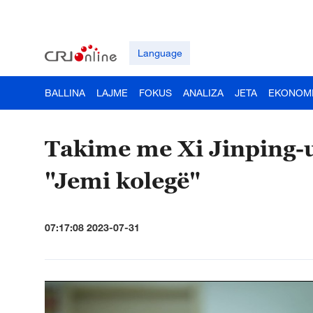
Language
BALLINA
LAJME
FOKUS
ANALIZA
JETA
EKONOM
Takime me Xi Jinping-un
"Jemi kolegë"
07:17:08 2023-07-31