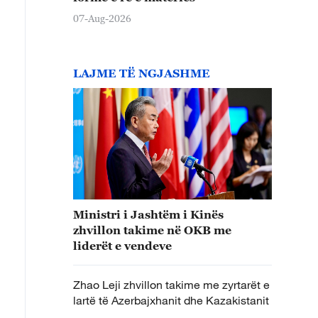
07-Aug-2026
LAJME TË NGJASHME
Ministri i Jashtëm i Kinës
zhvillon takime në OKB me
liderët e vendeve
Zhao Leji zhvillon takime me zyrtarët e
lartë të Azerbajxhanit dhe Kazakistanit