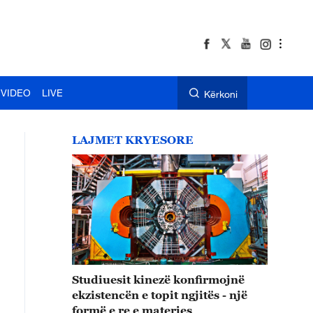
VIDEO
LIVE
Kërkoni
LAJMET KRYESORE
Studiuesit kinezë konfirmojnë
ekzistencën e topit ngjitës - një
formë e re e materies