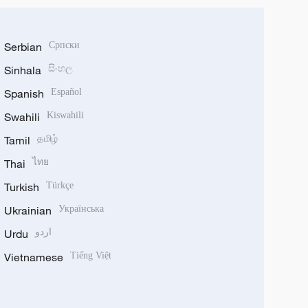
Serbian
Српски
Sinhala
සිංහල
Spanish
Español
Swahili
Kiswahili
Tamil
தமிழ்
Thai
ไทย
Turkish
Türkçe
Ukrainian
Українська
Urdu
اردو
Vietnamese
Tiếng Việt