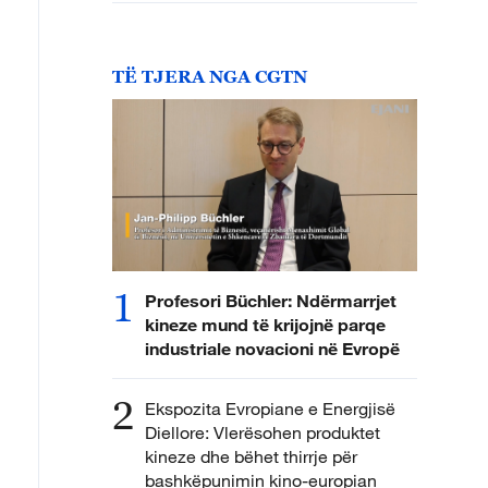
TË TJERA NGA CGTN
1
Profesori Büchler: Ndërmarrjet
kineze mund të krijojnë parqe
industriale novacioni në Evropë
2
Ekspozita Evropiane e Energjisë
Diellore: Vlerësohen produktet
kineze dhe bëhet thirrje për
bashkëpunimin kino-europian